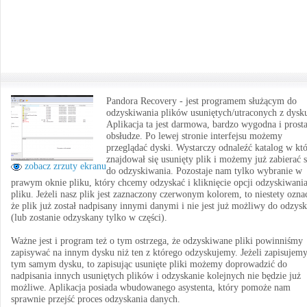
Pandora Recovery - jest programem służącym do
odzyskiwania plików usuniętych/utraconych z dysk
Aplikacja ta jest darmowa, bardzo wygodna i prost
obsłudze. Po lewej stronie interfejsu możemy
przeglądać dyski. Wystarczy odnaleźć katalog w k
znajdował się usunięty plik i możemy już zabierać s
zobacz zrzuty ekranu
do odzyskiwania. Pozostaje nam tylko wybranie w
prawym oknie pliku, który chcemy odzyskać i kliknięcie opcji odzyskiwani
pliku. Jeżeli nasz plik jest zaznaczony czerwonym kolorem, to niestety ozna
że plik już został nadpisany innymi danymi i nie jest już możliwy do odzysk
(lub zostanie odzyskany tylko w części).
Ważne jest i program też o tym ostrzega, że odzyskiwane pliki powinniśmy
zapisywać na innym dysku niż ten z którego odzyskujemy. Jeżeli zapisujem
tym samym dysku, to zapisując usunięte pliki możemy doprowadzić do
nadpisania innych usuniętych plików i odzyskanie kolejnych nie będzie już
możliwe. Aplikacja posiada wbudowanego asystenta, który pomoże nam
sprawnie przejść proces odzyskania danych.