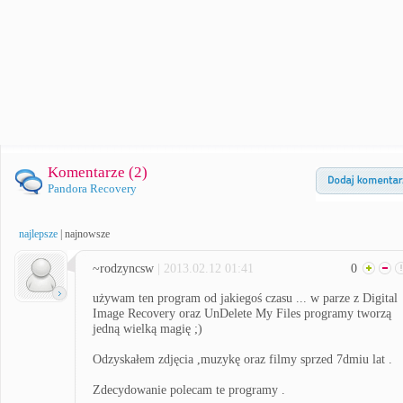
Komentarze (
2
)
Pandora Recovery
najlepsze
|
najnowsze
~rodzyncsw
| 2013.02.12 01:41
0
używam ten program od jakiegoś czasu ... w parze z Digital
Image Recovery oraz UnDelete My Files programy tworzą
jedną wielką magię ;)
Odzyskałem zdjęcia ,muzykę oraz filmy sprzed 7dmiu lat .
Zdecydowanie polecam te programy .