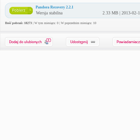
Pandora Recovery 2.2.1
Wersja stabilna
2.33 MB | 2013-02-
Ilość pobrań: 18273
| W tym miesiącu: 0 | W poprzednim miesiącu: 10
0