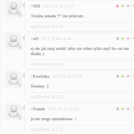
~SSS
| 2012.12.29 15:37
-6
Totalna żenada !!! nie polecam...
mp3DirectCut 2.16
~xD
| 2012.11.04 16:54
0
ej ale jak tutaj zrobić żeby nie video tylko mp3 bo coś nie
działą ;c
mp3DirectCut 2.16
~Ewelinka
| 2012.11.02 23:59
0
Świetny :]
mp3DirectCut 2.16
~Franek
| 2012.10.22 19:29
0
ja nie moge zainstalowac :/
mp3DirectCut 2.16