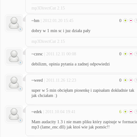
mp3DirectCut 2.15
~hm
| 2012.01.20 15:45
0
dobry w 1 min sc i juz działa pały
mp3DirectCut 2.15
~czesc
| 2011.12.11 00:08
0
debilizm, opinia pytania a zadnej odpowiedzi
~weed
| 2011.11.26 12:23
0
super w 5 min obcięłam piosenkę i zapisałam dokładnie tak
jak chciałam :)
~edek
| 2011.10.04 19:41
6
Mam audacity 1.3 i nie mam pliku który zapisuje w formaci
mp3 (lame_enc.dll) jak ktoś wie jak pomóc!!