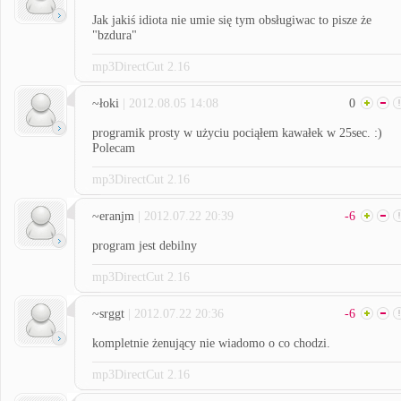
Jak jakiś idiota nie umie się tym obsługiwac to pisze że
"bzdura"
mp3DirectCut 2.16
~łoki
| 2012.08.05 14:08
0
programik prosty w użyciu pociąłem kawałek w 25sec. :)
Polecam
mp3DirectCut 2.16
~eranjm
| 2012.07.22 20:39
-6
program jest debilny
mp3DirectCut 2.16
~srggt
| 2012.07.22 20:36
-6
kompletnie żenujący nie wiadomo o co chodzi.
mp3DirectCut 2.16