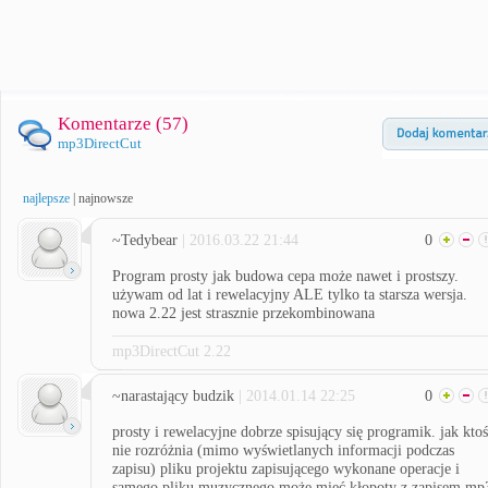
Komentarze (
57
)
mp3DirectCut
najlepsze
|
najnowsze
~Tedybear
| 2016.03.22 21:44
0
Program prosty jak budowa cepa może nawet i prostszy.
używam od lat i rewelacyjny ALE tylko ta starsza wersja.
nowa 2.22 jest strasznie przekombinowana
mp3DirectCut 2.22
~narastający budzik
| 2014.01.14 22:25
0
prosty i rewelacyjne dobrze spisujący się programik. jak ktoś
nie rozróżnia (mimo wyświetlanych informacji podczas
zapisu) pliku projektu zapisującego wykonane operacje i
samego pliku muzycznego może mieć kłopoty z zapisem mp