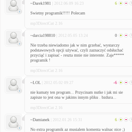
~Darek1981
| 2012.06.09 16:23
6
Swietny programik!!!!! Polecam
mp3DirectCut 2.16
~darcia198810
| 2012.05.05 13:24
0
Nie trzeba niewiadomo jak w nim grzebać, wystarczy
podstawowych opcji używać, czyli zaznaczyć odsłuchać
przyciąć i zapisać - reszta mnie nie interente. Zaje*****
programik !
mp3DirectCut 2.16
~LOL
| 2012.05.02 09:27
-6
nie kumaty ten program... Przycinam nutke i jak mi sie
zapisze to jest ona w jakims innym pliku . bzdura...
mp3DirectCut 2.16
~Damianek
| 2012.01.26 15:31
6
No extra programik az musialem komenta walnac nice ;)