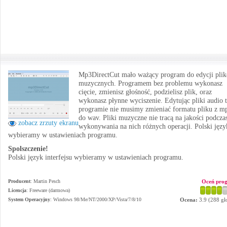
Mp3DirectCut mało ważący program do edycji pli
muzycznych. Programem bez problemu wykonasz
cięcie, zmienisz głośność, podzielisz plik, oraz
wykonasz płynne wyciszenie. Edytując pliki audio
programie nie musimy zmieniać formatu pliku z m
do wav. Pliki muzyczne nie tracą na jakości podcza
zobacz zrzuty ekranu
wykonywania na nich różnych operacji. Polski języ
wybieramy w ustawieniach programu.
Spolszczenie!
Polski język interfejsu wybieramy w ustawieniach programu.
Producent
:
Martin Pesch
Oceń pro
Licencja
: Freeware (darmowa)
System Operacyjny
:
Windows 98/Me/NT/2000/XP/Vista/7/8/10
Ocena:
3.9
(
288
gł