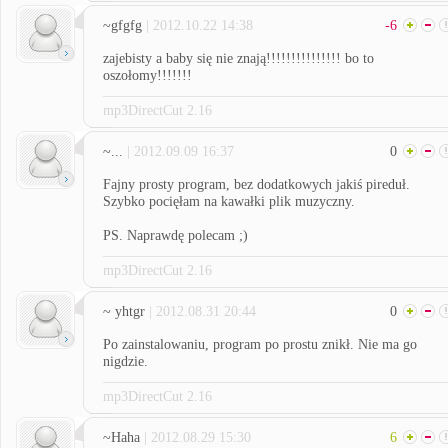
~gfgfg
| 2012.10.22 14:38
-6
zajebisty a baby się nie znają!!!!!!!!!!!!!!! bo to
oszołomy!!!!!!!
mp3DirectCut 2.16
~...
| 2012.09.09 16:37
0
Fajny prosty program, bez dodatkowych jakiś pireduł.
Szybko pocięłam na kawałki plik muzyczny.
PS. Naprawdę polecam ;)
mp3DirectCut 2.16
~ yhtgr
| 2012.08.31 20:44
0
Po zainstalowaniu, program po prostu znikł. Nie ma go
nigdzie.
mp3DirectCut 2.16
~Haha
| 2012.08.29 15:30
6