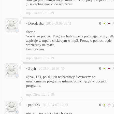
;) są osobne ikonki do ich zapisu
mp3DirectCut 2.19
~Dreadcuba
| 2013.09.08 09:11
0
Siema
Wszystko jest ok! Program hula super i jest mega prosty tyl
zapisuje w mpd a chciałbym w mp3. Proszę o pomoc. będe
wdzięczny na maxa.
Pozdrawiam
mp3DirectCut 2.19
~Zbyh
| 2013.04.10 08:45
0
@paul123, polski jak najbardziej! Wystarczy po
uruchomieniu programu ustawić polski język w opcjach
programu.
mp3DirectCut 2.18
~paul123
| 2013.04.07 17:23
0
nie no... po polsku jak cholerka...