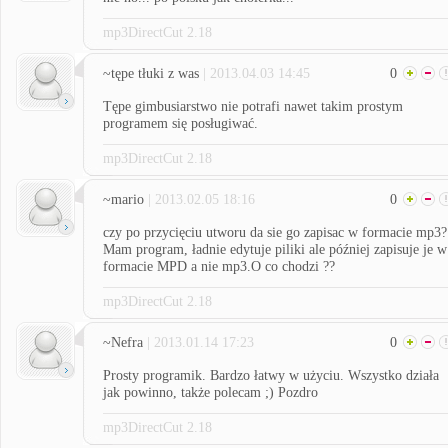
mp3DirectCut 2.18
~tępe tłuki z was
| 2013.04.03 14:45
0
Tępe gimbusiarstwo nie potrafi nawet takim prostym
programem się posługiwać.
mp3DirectCut 2.18
~mario
| 2013.02.05 18:16
0
czy po przycięciu utworu da sie go zapisac w formacie mp3?
Mam program, ładnie edytuje piliki ale później zapisuje je w
formacie MPD a nie mp3.O co chodzi ??
mp3DirectCut 2.18
~Nefra
| 2013.01.14 17:23
0
Prosty programik. Bardzo łatwy w użyciu. Wszystko działa
jak powinno, także polecam ;) Pozdro
mp3DirectCut 2.18