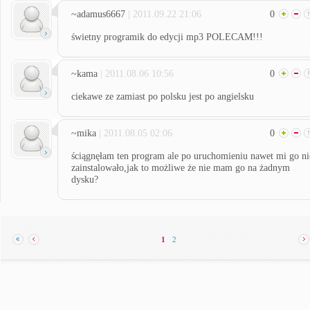
~adamus6667
| 2011.09.22 21:06
0
świetny programik do edycji mp3 POLECAM!!!
~kama
| 2011.08.06 10:56
0
ciekawe ze zamiast po polsku jest po angielsku
~mika
| 2011.08.05 02:06
0
ściągnęłam ten program ale po uruchomieniu nawet mi go ni
zainstalowało,jak to możliwe że nie mam go na żadnym
dysku?
1
2