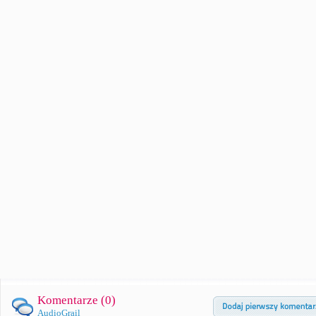
Komentarze (
0
)
AudioGrail