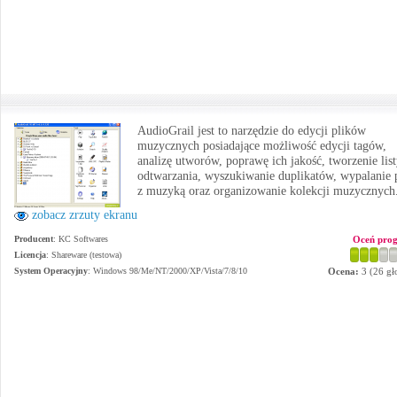
AudioGrail jest to narzędzie do edycji plików
muzycznych posiadające możliwość edycji tagów,
analizę utworów, poprawę ich jakość, tworzenie lis
odtwarzania, wyszukiwanie duplikatów, wypalanie 
z muzyką oraz organizowanie kolekcji muzycznych
zobacz zrzuty ekranu
Producent
:
KC Softwares
Oceń pro
Licencja
: Shareware (testowa)
System Operacyjny
:
Windows 98/Me/NT/2000/XP/Vista/7/8/10
Ocena:
3
(
26
gł