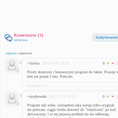
Komentarze (
5
)
mFaktura
najlepsze
|
najnowsze
~Sylwia
| 2014.03.05 23:16
0
Prosty skuteczny i bezawaryjny program do faktur. Pracuje 
nim już ponad 2 lata. Polecam.
mFaktura 6.0
~użytkownik
| 2012.11.21 10:24
0
Program taki sobie, wykupiłem taką wersję tylko oryginał,
nie polecam, ciągle trzeba dzwonić do "właściciela" po kod
aktywacyjny, i tu się pojawia problem bo nie odbierają