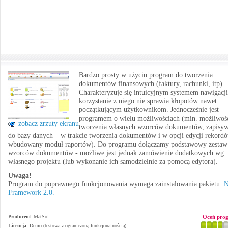
Bardzo prosty w użyciu program do tworzenia
dokumentów finansowych (faktury, rachunki, itp).
Charakteryzuje się intuicyjnym systemem nawigacji
korzystanie z niego nie sprawia kłopotów nawet
początkującym użytkownikom. Jednocześnie jest
programem o wielu możliwościach (min. możliwoś
zobacz zrzuty ekranu
tworzenia własnych wzorców dokumentów, zapisyw
do bazy danych – w trakcie tworzenia dokumentów i w opcji edycji rekordó
wbudowany moduł raportów). Do programu dołączamy podstawowy zestaw
wzorców dokumentów - możliwe jest jednak zamówienie dodatkowych wg
własnego projektu (lub wykonanie ich samodzielnie za pomocą edytora).
Uwaga!
Program do poprawnego funkcjonowania wymaga zainstalowania pakietu
.
Framework 2.0.
Producent
:
MatSol
Oceń pro
Licencja
: Demo (testowa z ograniczoną funkcjonalnością)