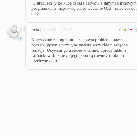
... straciłem tylko kupę czasu i nerwów z innymi darmowym
programikami- naprawdę warto wydać te 60zł i mieć cos od
do Z
~ela
| 2008.08.20 22:06
0
Korzystanie z programu nie sprawia problemu nawet
poczatkującym a przy tym zawiera wszystkie niezbędne
funkcje. Uzywam go u siebie w firmie, oprócz faktur i
rachunków drukuje za jego pomocą również druki do
przelewów, itp.