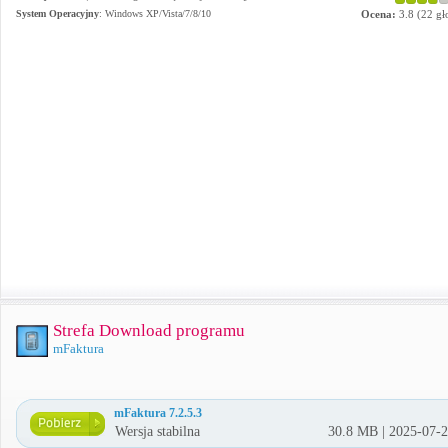
System Operacyjny
:
Windows XP/Vista/7/8/10
Ocena:
3.8
(
22
gł
Strefa Download programu
mFaktura
mFaktura 7.2.5.3
Wersja stabilna
30.8 MB | 2025-07-