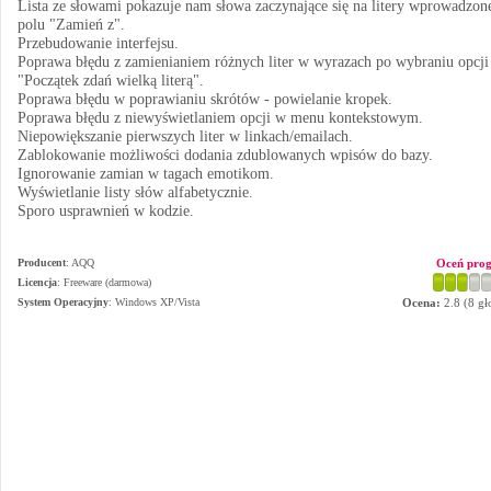
Lista ze słowami pokazuje nam słowa zaczynające się na litery wprowadzon
polu "Zamień z".
Przebudowanie interfejsu.
Poprawa błędu z zamienianiem różnych liter w wyrazach po wybraniu opcji
"Początek zdań wielką literą".
Poprawa błędu w poprawianiu skrótów - powielanie kropek.
Poprawa błędu z niewyświetlaniem opcji w menu kontekstowym.
Niepowiększanie pierwszych liter w linkach/emailach.
Zablokowanie możliwości dodania zdublowanych wpisów do bazy.
Ignorowanie zamian w tagach emotikom.
Wyświetlanie listy słów alfabetycznie.
Sporo usprawnień w kodzie.
Producent
:
AQQ
Oceń pro
Licencja
: Freeware (darmowa)
System Operacyjny
:
Windows XP/Vista
Ocena:
2.8
(
8
gł