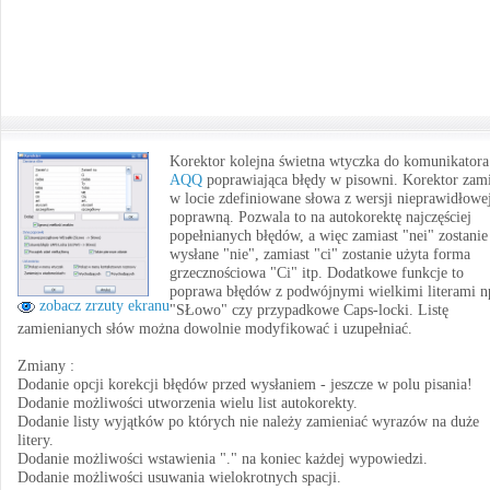
Korektor kolejna świetna wtyczka do komunikatora
AQQ
poprawiająca błędy w pisowni. Korektor zam
w locie zdefiniowane słowa z wersji nieprawidłowe
poprawną. Pozwala to na autokorektę najczęściej
popełnianych błędów, a więc zamiast "nei" zostanie
wysłane "nie", zamiast "ci" zostanie użyta forma
grzecznościowa "Ci" itp. Dodatkowe funkcje to
poprawa błędów z podwójnymi wielkimi literami n
zobacz zrzuty ekranu
"SŁowo" czy przypadkowe Caps-locki. Listę
zamienianych słów można dowolnie modyfikować i uzupełniać.
Zmiany :
Dodanie opcji korekcji błędów przed wysłaniem - jeszcze w polu pisania!
Dodanie możliwości utworzenia wielu list autokorekty.
Dodanie listy wyjątków po których nie należy zamieniać wyrazów na duże
litery.
Dodanie możliwości wstawienia "." na koniec każdej wypowiedzi.
Dodanie możliwości usuwania wielokrotnych spacji.