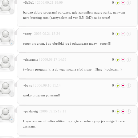
~SeBoL
| 2006.09.21 18:09
0
bardzo dobry program! od czasu, gdy zakupilem nagrywarke, uzywam
nero burning rom (zaczynalem od ver. 5.5 :D:D) az do teraz!
~ozzy
| 2006.09.21 13:34
0
super program, i do obróbki jpg i odtwarzacz muzy - super!!!
~dziarunia
| 2006.09.17 14:55
0
św!etny program!k, a do tego można c!ąć muze ! f!lmy :) polecam :)
~byku
| 2006.09.16 11:14
0
spoko program polecam!!
~pajda-stg
| 2006.09.15 19:11
0
Uzywzam nero 6 ultra edition i spox,teraz zobaczymy jak smiga 7 zaraz
zasysam.