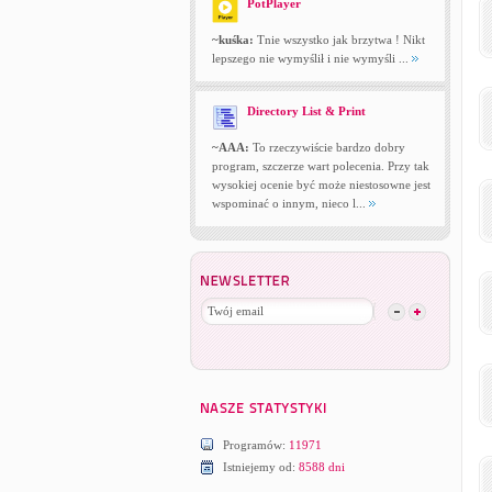
PotPlayer
~kuśka:
Tnie wszystko jak brzytwa ! Nikt
lepszego nie wymyślił i nie wymyśli ...
Directory List & Print
~AAA:
To rzeczywiście bardzo dobry
program, szczerze wart polecenia. Przy tak
wysokiej ocenie być może niestosowne jest
wspominać o innym, nieco l...
Programów:
11971
Istniejemy od:
8588 dni