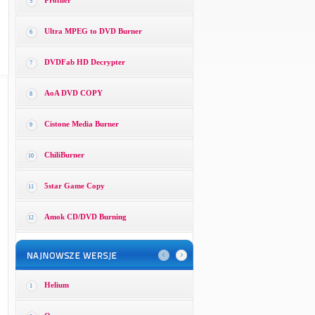
Profiler
5
Ultra MPEG to DVD Burner
6
DVDFab HD Decrypter
7
AoA DVD COPY
8
Cistone Media Burner
9
ChiliBurner
10
5star Game Copy
11
Amok CD/DVD Burning
12
Helium
1