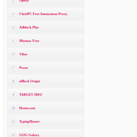
Opera
2
ChrisPC Free Anonymous Proxy
3
Adblock Plus
4
Mixmax Free
5
Viber
6
Praat
7
uBlock Origin
8
TARGET 3001!
9
Honeycam
10
TypingMaster
11
GOG Galaxy
12