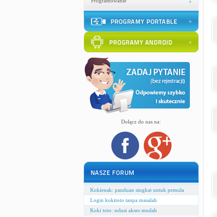
Programowanie
Dołącz do nas na:
Kokienak: panduan singkat untuk pemula
Login kokitoto tanpa masalah
Koki toto: solusi akses mudah