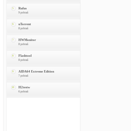
Rufus
5
9 pobrań
uTorrent
6
8 pobrań
HWMonitor
7
8 pobrań
Flashtool
8
8 pobrań
AIDA64 Extreme Edition
9
7 pobrań
H2testw
10
6 pobrań