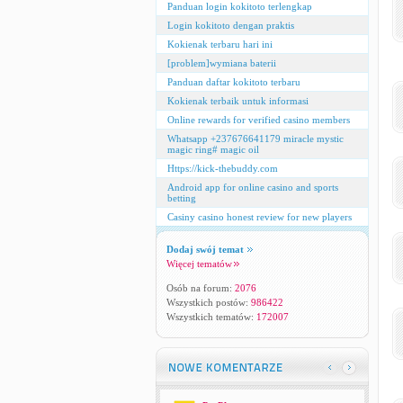
Panduan login kokitoto terlengkap
Login kokitoto dengan praktis
Kokienak terbaru hari ini
[problem]wymiana baterii
Panduan daftar kokitoto terbaru
Kokienak terbaik untuk informasi
Online rewards for verified casino members
Whatsapp +237676641179 miracle mystic
magic ring# magic oil
Https://kick-thebuddy.com
Android app for online casino and sports
betting
Casiny casino honest review for new players
Dodaj swój temat
Więcej tematów
Osób na forum:
2076
Wszystkich postów:
986422
Wszystkich tematów:
172007