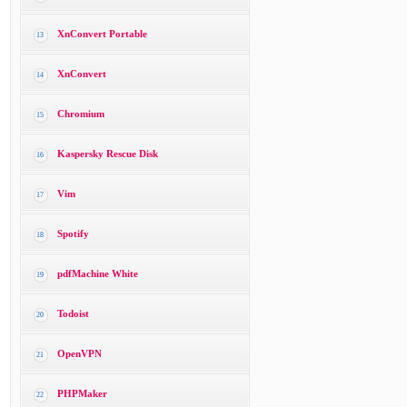
XnConvert Portable
13
XnConvert
14
Chromium
15
Kaspersky Rescue Disk
16
Vim
17
Spotify
18
pdfMachine White
19
Todoist
20
OpenVPN
21
PHPMaker
22