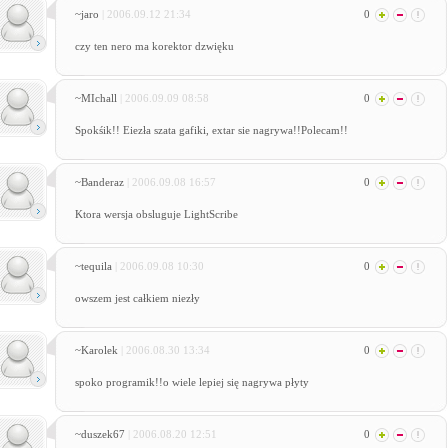
~jaro
| 2006.09.12 21:34
0
czy ten nero ma korektor dzwięku
~MIchall
| 2006.09.09 08:58
0
Spokśik!! Eiezła szata gafiki, extar sie nagrywa!!Polecam!!
~Banderaz
| 2006.09.08 16:57
0
Ktora wersja obsluguje LightScribe
~tequila
| 2006.09.08 10:30
0
owszem jest całkiem niezły
~Karolek
| 2006.08.30 13:34
0
spoko programik!!o wiele lepiej się nagrywa płyty
~duszek67
| 2006.08.20 12:51
0