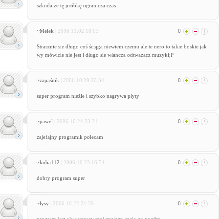
szkoda ze tę próbkę ogranicza czas
~Melek
| 2006.11.02 18:03
0
Strasznie sie długo coś ściąga niewiem czemu ale te nero to takie boskie jak
wy mówicie nie jest i długo sie włancza odtważacz muzyki;P
~zapaśnik
| 2006.10.29 20:34
0
super program nieżle i szybko nagrywa płyty
~pawel
| 2006.10.24 23:31
0
zajefajny programik polecam
~kuba112
| 2006.10.23 16:54
0
dobry program super
~lysy
| 2006.10.22 21:59
0