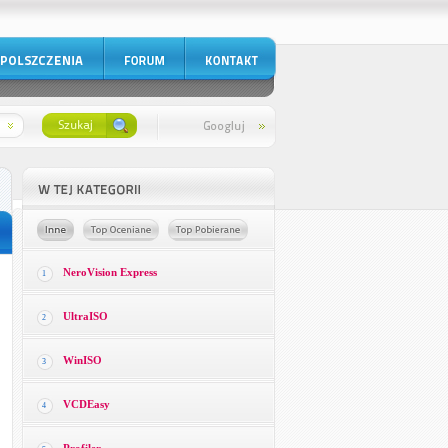
NeroVision Express
1
UltraISO
2
WinISO
3
VCDEasy
4