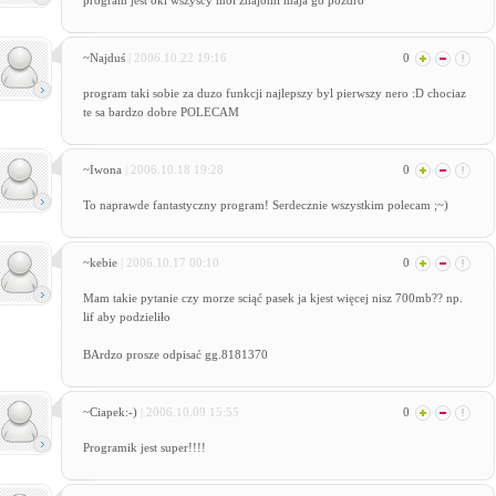
program jest oki wszyscy moi znajomi maja go pozdro
~Najduś
| 2006.10.22 19:16
0
program taki sobie za duzo funkcji najlepszy byl pierwszy nero :D chociaz
te sa bardzo dobre POLECAM
~Iwona
| 2006.10.18 19:28
0
To naprawde fantastyczny program! Serdecznie wszystkim polecam ;~)
~kebie
| 2006.10.17 00:10
0
Mam takie pytanie czy morze sciąć pasek ja kjest więcej nisz 700mb?? np.
lif aby podzieliło
BArdzo prosze odpisać gg.8181370
~Ciapek:-)
| 2006.10.09 15:55
0
Programik jest super!!!!