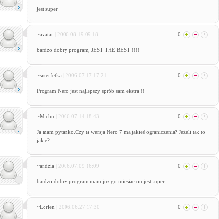
jest super
~avatar
| 2006.08.19 09:18
0
bardzo dobry program, JEST THE BEST!!!!!
~smerfetka
| 2006.07.17 17:21
0
Program Nero jest najlepszy sprób sam ekstra !!
~Michu
| 2006.07.14 18:43
0
Ja mam pytanko.Czy ta wersja Nero 7 ma jakieś ograniczenia? Jeżeli tak to
jakie?
~andzia
| 2006.07.09 16:09
0
bardzo dobry program mam juz go miesiac on jest super
~Lorien
| 2006.06.27 17:30
0