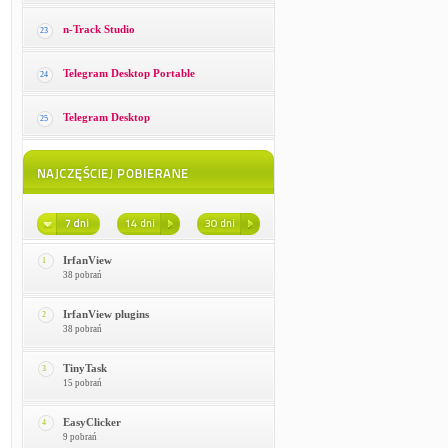
n-Track Studio
23
Telegram Desktop Portable
24
Telegram Desktop
25
IrfanView
1
38 pobrań
IrfanView plugins
2
38 pobrań
TinyTask
3
15 pobrań
EasyClicker
4
9 pobrań