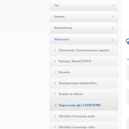
Gry
Internet
Komunikacja
Multimedia
Edytowanie i konwertowanie napisów
n
Etykiety, MenuCD/DVD
Karaoke
Katalogowanie multimediów
Kodeki do filmów
Nagrywanie płyt CD/DVD/BD
Obróbka i konwersja audio
Obróbka i konwersja video