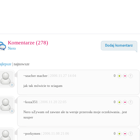
Komentarze (
278
)
Nero
ajlepsze
|
najnowsze
~szacher macher
| 2006.11.27 14:04
0
jak tak mówicie to sciagam
~koza351
| 2006.11.20 22:05
0
Nero uZywam od zawsze ale ta wersje przerosła moje oczekiwania...jest
suuper
~porkymen
| 2006.11.08 21:06
0