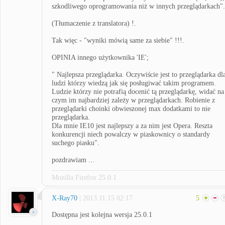
szkodliwego oprogramowania niż w innych przeglądarkach".
(Tłumaczenie z translatora) !.
Tak więc - "wyniki mówią same za siebie" !!!.
OPINIA innego użytkownika 'IE';
" Najlepsza przeglądarka. Oczywiście jest to przeglądarka dl
ludzi którzy wiedzą jak się posługiwać takim programem.
Ludzie którzy nie potrafią docenić tą przeglądarkę, widać na
czym im najbardziej zależy w przeglądarkach. Robienie z
przeglądarki choinki obwieszonej max dodatkami to nie
przeglądarka.
Dla mnie IE10 jest najlepszy a za nim jest Opera. Reszta
konkurencji niech powalczy w piaskownicy o standardy
suchego piasku".
pozdrawiam ...
Mozilla Firefox 25.0.1
X-Ray70
| 2013.11.15 02:17
5
Dostępna jest kolejna wersja 25.0.1