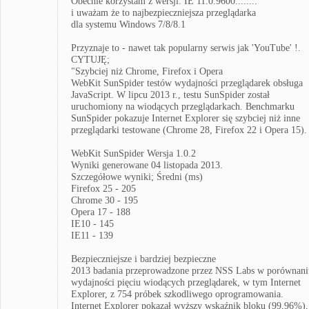
Obecnie korzystam z wersji: IE 11.0.9600........
i uważam że to najbezpieczniejsza przeglądarka
dla systemu Windows 7/8/8.1
Przyznaje to - nawet tak popularny serwis jak 'YouTube' !.
CYTUJĘ;
"Szybciej niż Chrome, Firefox i Opera
WebKit SunSpider testów wydajności przeglądarek obsługa
JavaScript. W lipcu 2013 r., testu SunSpider został
uruchomiony na wiodących przeglądarkach. Benchmarku
SunSpider pokazuje Internet Explorer się szybciej niż inne
przeglądarki testowane (Chrome 28, Firefox 22 i Opera 15).
WebKit SunSpider Wersja 1.0.2
Wyniki generowane 04 listopada 2013.
Szczegółowe wyniki; Średni (ms)
Firefox 25 - 205
Chrome 30 - 195
Opera 17 - 188
IE10 - 145
IE11 - 139
Bezpieczniejsze i bardziej bezpieczne
2013 badania przeprowadzone przez NSS Labs w porównani
wydajności pięciu wiodących przeglądarek, w tym Internet
Explorer, z 754 próbek szkodliwego oprogramowania.
Internet Explorer pokazał wyższy wskaźnik bloku (99,96%),