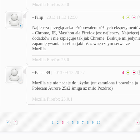
Mozilla Firefox 25.0
~Filip
| 2013.11.13 12:50
4
Najlepsza przeglądarka. Próbowałem różnych eksperymentó
- Chrome, IE, Maxthon ale Firefox jest najlepszy. Najwięcej
dodatków i nie szpieguje tak jak Chrome. Brakuje mi jedyni
zapamiętywania haseł na jakimś zewnętrznym serwerze
Mozilla.
Mozilla Firefox 25.0
~Banan89
| 2013.09.13 20:27
-4
Mozilla się nie nadaje do użytku jest zamulona i powolna ja
Polecam Aurore 25a2 śmiga aż miło Pozdro:)
Mozilla Firefox 23.0.1
1
2
3
4
5
6
7
8
9
10