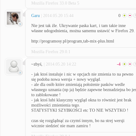
Mozilla Firefox 33.0 Beta 5
Garu
| 2014.05.20 15:44
0
Nie jest tak źle. Ukrywanie paska kart, i tam takie inne
własne udogodnienia, można samemu ustawić w Firefox 29.
http://programosy.pl/program,tab-mix-plus.html
Mozilla Firefox 29.0.1
~zbyś,
| 2014.05.20 14:22
-4
- jak ktoś instaluje i nic w opcjach nie zmienia to na pewno
się podoba nowa wersja + nowy wygląd.
- ale dla osób które zmieniają położenie pasków wedle
własnego uznania (np ja) będzie zapewne beznadziejna bo jes
to zablokowane !
- jak ktoś lubi klasyczny wygląd okna to również jest brak
możliwości zmienienia tego.
STATYSTYKI SZYBKOŚCI etc TO NIE WSZYTKO !
czas się rozglądnąć za czymś innym, bo na strej wersji
wicznie siedzieć nie mam zamiru !