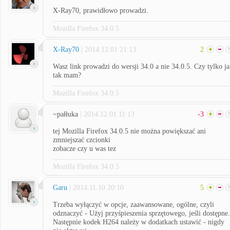
X-Ray70, prawidłowo prowadzi.
Mozilla Firefox 34.0.5
X-Ray70
| 2014.12.01 21:13
2
Wasz link prowadzi do wersji 34.0 a nie 34.0.5. Czy tylko ja
tak mam?
Mozilla Firefox 34.0.5
~pałłuka
| 2014.12.01 11:13
-3
tej Mozilla Firefox 34.0.5 nie można powiększać ani
zmniejszać czcionki
zobacze czy u was tez
Mozilla Firefox 34.0.5
Garu
| 2014.11.10 20:10
5
Trzeba wyłączyć w opcje, zaawansowane, ogólne, czyli
odznaczyć - Użyj przyśpieszenia sprzętowego, jeśli dostępne.
Następnie kodek H264 należy w dodatkach ustawić - nigdy