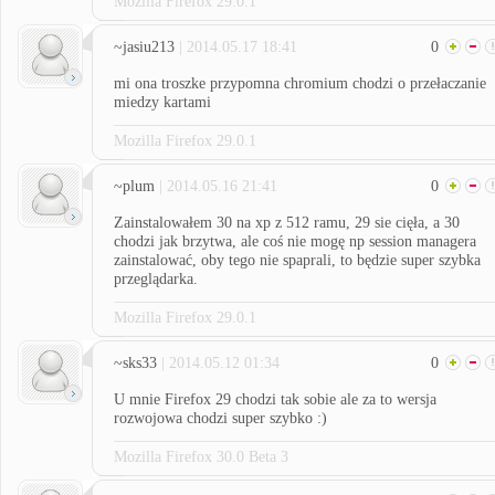
Mozilla Firefox 29.0.1
~jasiu213
| 2014.05.17 18:41
0
mi ona troszke przypomna chromium chodzi o przełaczanie
miedzy kartami
Mozilla Firefox 29.0.1
~plum
| 2014.05.16 21:41
0
Zainstalowałem 30 na xp z 512 ramu, 29 sie cięła, a 30
chodzi jak brzytwa, ale coś nie mogę np session managera
zainstalować, oby tego nie spaprali, to będzie super szybka
przeglądarka.
Mozilla Firefox 29.0.1
~sks33
| 2014.05.12 01:34
0
U mnie Firefox 29 chodzi tak sobie ale za to wersja
rozwojowa chodzi super szybko :)
Mozilla Firefox 30.0 Beta 3