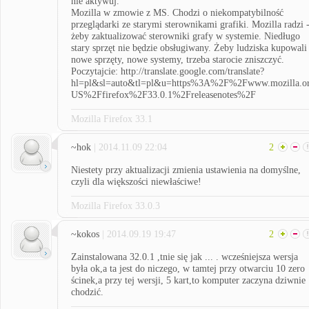
nie aktywuj.
Mozilla w zmowie z MS. Chodzi o niekompatybilność
przeglądarki ze starymi sterownikami grafiki. Mozilla radzi 
żeby zaktualizować sterowniki grafy w systemie. Niedługo
stary sprzęt nie będzie obsługiwany. Żeby ludziska kupowali
nowe sprzęty, nowe systemy, trzeba starocie zniszczyć.
Poczytajcie: http://translate.google.com/translate?
hl=pl&sl=auto&tl=pl&u=https%3A%2F%2Fwww.mozilla.o
US%2Ffirefox%2F33.0.1%2Freleasenotes%2F
Mozilla Firefox 33.1
~hok
| 2014.11.09 22:04
2
Niestety przy aktualizacji zmienia ustawienia na domyślne,
czyli dla większości niewłaściwe!
Mozilla Firefox 33.0.3
~kokos
| 2014.09.19 19:47
2
Zainstalowana 32.0.1 ,tnie się jak ... . wcześniejsza wersja
była ok,a ta jest do niczego, w tamtej przy otwarciu 10 zero
ścinek,a przy tej wersji, 5 kart,to komputer zaczyna dziwnie
chodzić.