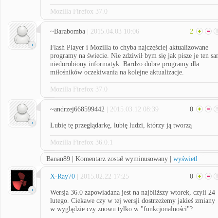
Mozilla Firefox 37.0
~Barabomba
| 2015.04.03 10:06
2
Flash Player i Mozilla to chyba najczęściej aktualizowane
programy na świecie. Nie zdziwił bym się jak pisze je ten s
niedorobiony informatyk. Bardzo dobre programy dla
miłośników oczekiwania na kolejne aktualizacje.
Mozilla Firefox 37.0
~andrzej668599442
| 2015.03.12 08:39
0
Lubię tę przeglądarkę, lubię ludzi, którzy ją tworzą
Mozilla Firefox 36.0.1
Banan89 | Komentarz został wyminusowany |
wyświetl
X-Ray70
| 2015.02.22 17:25
0
Wersja 36.0 zapowiadana jest na najbliższy wtorek, czyli 24
lutego. Ciekawe czy w tej wersji dostrzeżemy jakieś zmiany
w wyglądzie czy znowu tylko w "funkcjonalności"?