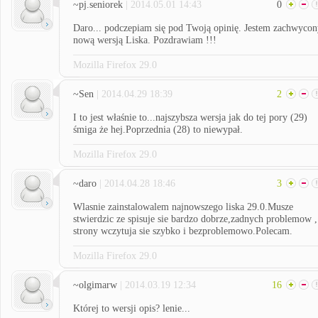
~pj.seniorek
| 2014.05.01 14:43
0
Daro... podczepiam się pod Twoją opinię. Jestem zachwycon
nową wersją Liska. Pozdrawiam !!!
Mozilla Firefox 29.0
~Sen
| 2014.04.29 18:39
2
I to jest właśnie to...najszybsza wersja jak do tej pory (29)
śmiga że hej.Poprzednia (28) to niewypał.
Mozilla Firefox 29.0
~daro
| 2014.04.28 18:46
3
Wlasnie zainstalowalem najnowszego liska 29.0.Musze
stwierdzic ze spisuje sie bardzo dobrze,zadnych problemow ,
strony wczytuja sie szybko i bezproblemowo.Polecam.
Mozilla Firefox 29.0
~olgimarw
| 2014.03.19 12:34
16
Której to wersji opis? lenie...