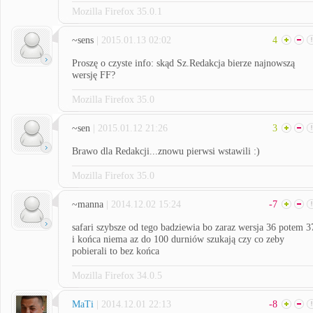
Mozilla Firefox 35.0.1
~sens
| 2015.01.13 02:02
4
Proszę o czyste info: skąd Sz.Redakcja bierze najnowszą
wersję FF?
Mozilla Firefox 35.0
~sen
| 2015.01.12 21:26
3
Brawo dla Redakcji...znowu pierwsi wstawili :)
Mozilla Firefox 35.0
~manna
| 2014.12.02 15:24
-7
safari szybsze od tego badziewia bo zaraz wersja 36 potem 3
i końca niema az do 100 durniów szukają czy co zeby
pobierali to bez końca
Mozilla Firefox 34.0.5
MaTi
| 2014.12.01 22:13
-8