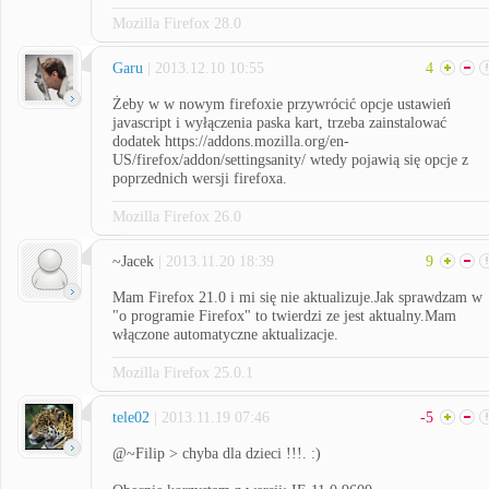
Mozilla Firefox 28.0
Garu
| 2013.12.10 10:55
4
Żeby w w nowym firefoxie przywrócić opcje ustawień
javascript i wyłączenia paska kart, trzeba zainstalować
dodatek https://addons.mozilla.org/en-
US/firefox/addon/settingsanity/ wtedy pojawią się opcje z
poprzednich wersji firefoxa.
Mozilla Firefox 26.0
~Jacek
| 2013.11.20 18:39
9
Mam Firefox 21.0 i mi się nie aktualizuje.Jak sprawdzam w
"o programie Firefox" to twierdzi ze jest aktualny.Mam
włączone automatyczne aktualizacje.
Mozilla Firefox 25.0.1
tele02
| 2013.11.19 07:46
-5
@~Filip > chyba dla dzieci !!!. :)