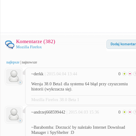
Komentarze (
382
)
Mozilla Firefox
najlepsze
|
najnowsze
~derkk
| 2015.04.04 13:44
0
Wersja 38.0 Beta1 dla systemu 64 błąd przy czyszczeniu
historii (wykrzacza się).
Mozilla Firefox 38.0 Beta 1
~andrzej668599442
| 2015.04.03 15:36
0
~Barabomba: Dorzucić by należało Internet Download
Manager i SpyShelter :D