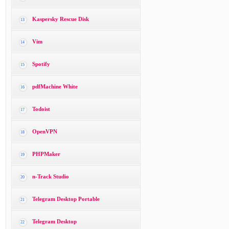
Kaspersky Rescue Disk
13
Vim
14
Spotify
15
pdfMachine White
16
Todoist
17
OpenVPN
18
PHPMaker
19
n-Track Studio
20
Telegram Desktop Portable
21
Telegram Desktop
22