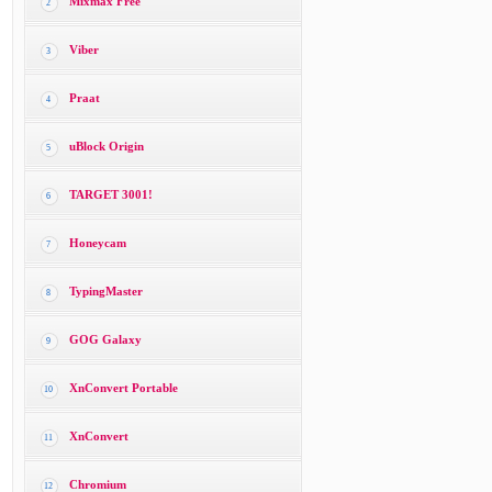
Mixmax Free
2
Viber
3
Praat
4
uBlock Origin
5
TARGET 3001!
6
Honeycam
7
TypingMaster
8
GOG Galaxy
9
XnConvert Portable
10
XnConvert
11
Chromium
12