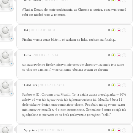
~Kristoferson
| 2011.03.06 10:27
0
@kuba: Doszły do mnie podejrzenia, że Chrome to szpieg, poza tym ponoć
robi coś niedobrego w rejestrze.
~ff4
| 2011.03.05 18:31
0
Finalna wersja coraz bliżej... oj czekam na liska, czekam na finalną..
~kuba
| 2011.03.02 15:14
0
tak naprawde no firefox niczym nie ustepuje chromowi zajmuje tyle samo
co chrome pamieci :) wiec tak samo obciaza system co chrome
~D4M14N
| 2011.02.14 23:54
0
Fanboy'e IE , Chromu oraz Mozilli. To ja działa wasza przeglądarka w 90%
zależy od was jak ją używacie jak ją konserwujecie itd. Mozilla 4 beta 11
dość ciekawy design przypominający chrom. Podobały mi się swego czasu
mini motywy mozilli w 4 o nich zapomnijcie. Generalnie 4 ostro pocięli jak
ją odpalicie to pierwsze co to brak praktycznie porządnej "belki"
~Spryciarz
| 2011.02.08 16:12
0