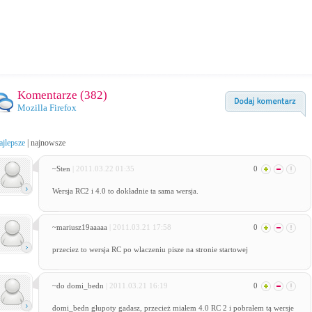
Komentarze (
382
)
Mozilla Firefox
ajlepsze
|
najnowsze
~Sten
| 2011.03.22 01:35
0
Wersja RC2 i 4.0 to dokładnie ta sama wersja.
~mariusz19aaaaa
| 2011.03.21 17:58
0
przeciez to wersja RC po wlaczeniu pisze na stronie startowej
~do domi_bedn
| 2011.03.21 16:19
0
domi_bedn głupoty gadasz, przecież miałem 4.0 RC 2 i pobrałem tą wersje