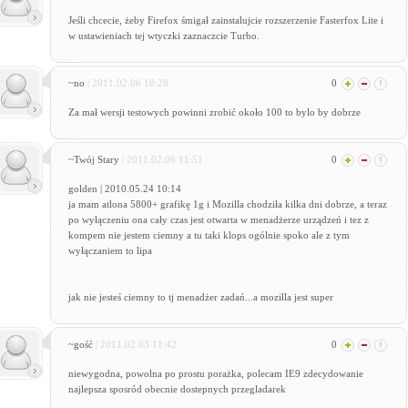
Jeśli chcecie, żeby Firefox śmigał zainstalujcie rozszerzenie Fasterfox Lite i
w ustawieniach tej wtyczki zaznaczcie Turbo.
~no
| 2011.02.06 18:28
0
Za mał wersji testowych powinni zrobić około 100 to bylo by dobrze
~Twój Stary
| 2011.02.06 11:51
0
golden | 2010.05.24 10:14
ja mam atlona 5800+ grafikę 1g i Mozilla chodziła kilka dni dobrze, a teraz
po wyłączeniu ona cały czas jest otwarta w menadżerze urządzeń i tez z
kompem nie jestem ciemny a tu taki klops ogólnie spoko ale z tym
wyłączaniem to lipa
jak nie jesteś ciemny to tj menadżer zadań...a mozilla jest super
~gość
| 2011.02.03 11:42
0
niewygodna, powolna po prostu porażka, polecam IE9 zdecydowanie
najlepsza sposród obecnie dostepnych przegladarek