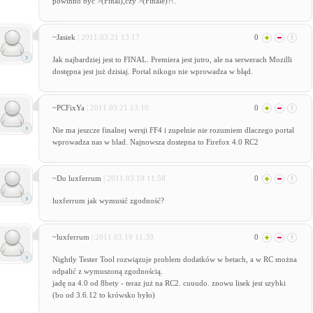
powinno być >(Final),czy >(Finale)?!.
~Jasiek
| 2011.03.21 13:17
0
Jak najbardziej jest to FINAL. Premiera jest jutro, ale na serwerach Mozilli
dostępna jest już dzisiaj. Portal nikogo nie wprowadza w błąd.
~PCFixYa
| 2011.03.21 13:10
0
Nie ma jeszcze finalnej wersji FF4 i zupelnie nie rozumiem dlaczego portal
wprowadza nas w blad. Najnowsza dostepna to Firefox 4.0 RC2
~Do luxferrum
| 2011.03.19 11:58
0
luxferrum jak wymusić zgodność?
~luxferrum
| 2011.03.19 11:39
0
Nightly Tester Tool rozwiązuje problem dodatków w betach, a w RC można
odpalić z wymuszoną zgodnością.
jadę na 4.0 od 8bety - teraz już na RC2. cuuudo. znowu lisek jest szybki
(bo od 3.6.12 to krówsko było)