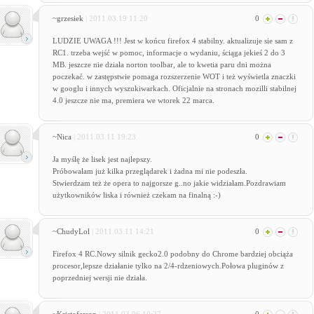
~grzesiek
| 2011.03.19 11:20
0
LUDZIE UWAGA !!! Jest w końcu firefox 4 stabilny. aktualizuje sie sam z
RC1. trzeba wejść w pomoc, informacje o wydaniu, ściąga jekieś 2 do 3
MB. jeszcze nie działa norton toolbar, ale to kwetia paru dni można
poczekać. w zastępstwie pomaga rozszerzenie WOT i też wyświetla znaczki
w googlu i innych wyszukiwarkach. Oficjalnie na stronach mozilli stabilnej
4.0 jeszcze nie ma, premiera we wtorek 22 marca.
~Nica
| 2011.03.11 19:23
0
Ja myślę że lisek jest najlepszy.
Próbowałam już kilka przeglądarek i żadna mi nie podeszła.
Stwierdzam też że opera to najgorsze g..no jakie widziałam.Pozdrawiam
użytkowników liska i również czekam na finalną :-)
~ChudyLol
| 2011.03.11 14:21
0
Firefox 4 RC.Nowy silnik gecko2.0 podobny do Chrome bardziej obciąża
procesor,lepsze działanie tylko na 2/4-rdzeniowych.Połowa pluginów z
poprzedniej wersji nie działa.