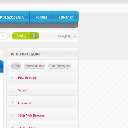
Pink Browser
1
Safari
2
OperaTor
3
32bit Web Browser
4