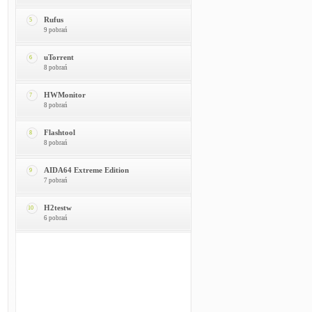
Rufus
5
9 pobrań
uTorrent
6
8 pobrań
HWMonitor
7
8 pobrań
Flashtool
8
8 pobrań
AIDA64 Extreme Edition
9
7 pobrań
H2testw
10
6 pobrań