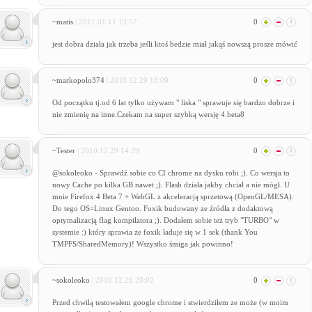
~matis
| 2011.01.11 13:57
0
jest dobra działa jak trzeba jeśli ktoś bedzie miał jakąś nowszą prosze mówić
~markopolo374
| 2010.12.29 18:09
0
Od początku tj.od 6 lat tylko używam " liska " sprawuje się bardzo dobrze i
nie zmienię na inne.Czekam na super szybką wersję 4.beta8
~Tester
| 2010.12.29 14:29
0
@sokoleoko - Sprawdź sobie co CI chrome na dysku robi ;). Co wersja to
nowy Cache po kilka GB nawet ;). Flash działa jakby chciał a nie mógł. U
mnie Firefox 4 Beta 7 + WebGL z akceleracją sprzetową (OpenGL/MESA).
Do tego OS=Linux Gentoo. Foxik budowany ze źródła z dodaktową
optymalizacją flag kompilatora ;). Dodałem sobie też tryb "TURBO" w
systemie :) który sprawia że foxik ładuje się w 1 sek (thank You
TMPFS/SharedMemory)! Wszystko śmiga jak powinno!
~sokoleoko
| 2010.12.26 20:02
0
Przed chwilą testowałem google chrome i stwierdziłem ze może (w moim