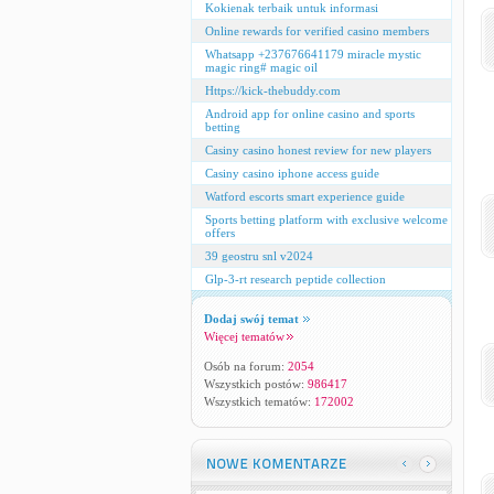
Kokienak terbaik untuk informasi
Online rewards for verified casino members
Whatsapp +237676641179 miracle mystic
magic ring# magic oil
Https://kick-thebuddy.com
Android app for online casino and sports
betting
Casiny casino honest review for new players
Casiny casino iphone access guide
Watford escorts smart experience guide
Sports betting platform with exclusive welcome
offers
39 geostru snl v2024
Glp-3-rt research peptide collection
Dodaj swój temat
Więcej tematów
Osób na forum:
2054
Wszystkich postów:
986417
Wszystkich tematów:
172002