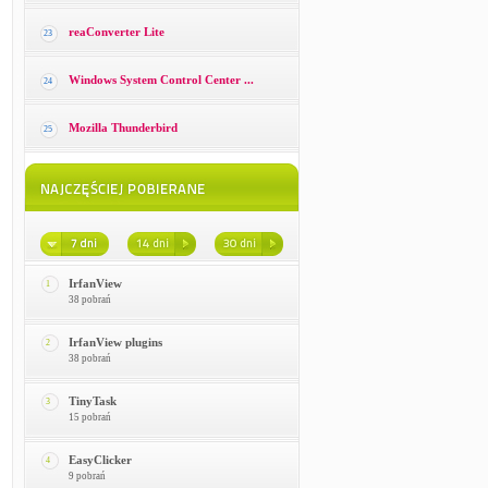
reaConverter Lite
23
Windows System Control Center ...
24
Mozilla Thunderbird
25
IrfanView
1
38 pobrań
IrfanView plugins
2
38 pobrań
TinyTask
3
15 pobrań
EasyClicker
4
9 pobrań