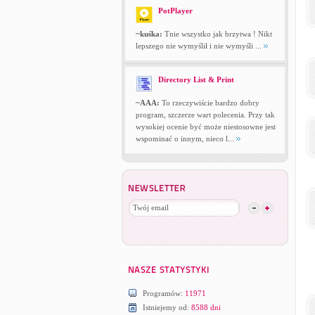
PotPlayer
~kuśka:
Tnie wszystko jak brzytwa ! Nikt
lepszego nie wymyślił i nie wymyśli ...
Directory List & Print
~AAA:
To rzeczywiście bardzo dobry
program, szczerze wart polecenia. Przy tak
wysokiej ocenie być może niestosowne jest
wspominać o innym, nieco l...
Programów:
11971
Istniejemy od:
8588 dni