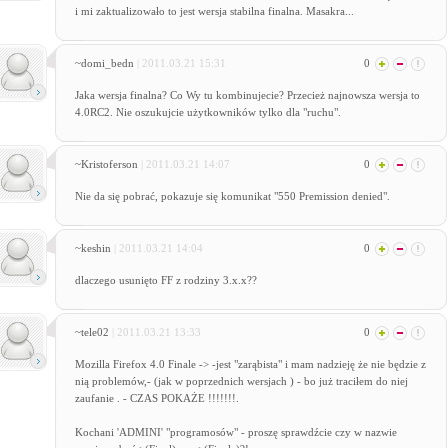
i mi zaktualizowało to jest wersja stabilna finalna. Masakra...
~domi_bedn
| 2011.03.21 15:31
0
Jaka wersja finalna? Co Wy tu kombinujecie? Przecież najnowsza wersja to
4.0RC2. Nie oszukujcie użytkowników tylko dla "ruchu".
~Kristoferson
| 2011.03.21 14:07
0
Nie da się pobrać, pokazuje się komunikat "550 Premission denied".
~keshin
| 2011.03.21 14:04
0
dlaczego usunięto FF z rodziny 3.x.x??
~tele02
| 2011.03.21 13:33
0
Mozilla Firefox 4.0 Finale -> -jest "zarąbista" i mam nadzieję że nie będzie z
nią problemów,- (jak w poprzednich wersjach ) - bo już traciłem do niej
zaufanie . - CZAS POKAŻE !!!!!!!.
Kochani 'ADMINI' "programosów" - proszę sprawdźcie czy w nazwie