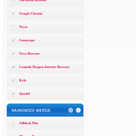
TheWorld Browser
5
Google Chrome
6
Wyzo
7
Lunascape
8
Orca Browser
9
Comodo Dragon Internet Browser
10
Kylo
11
Quadel
12
Adblock Plus
1