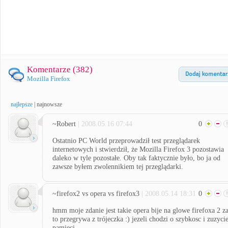
Komentarze (
382
)
Mozilla Firefox
najlepsze
|
najnowsze
~Robert
| 2008.05.16 07:44
0
Ostatnio PC World przeprowadził test przeglądarek
internetowych i stwierdził, że Mozilla Firefox 3 pozostawia
daleko w tyle pozostałe. Oby tak faktycznie było, bo ja od
zawsze byłem zwolennikiem tej przeglądarki.
~firefox2 vs opera vs firefox3
| 2008.05.14 18:31
0
hmm moje zdanie jest takie opera bije na glowe firefoxa 2 z
to przegrywa z trójeczka :) jezeli chodzi o szybkosc i zuzyci
pamieci