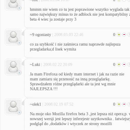
hmmm nie wiem co tu jest poprawione wszytko wyglada tak
samo największy minus to że adblock nie jest kompatybilny 
beta 4 wiec ja zostaje przy 3
~9 ogoniasty
| 2008.03.03 22:46
0
co za szybkość i nie zaśmieca ramu naprawde najlepsza
przegladarka;d lisek wymita
~Luki
| 2008.02.22 20:09
0
Ja mam Firefoxa od kiedy mam internet i jak na razie nie
mam zamiaru się przenosić na inną przeglądarkę.
Sprawdzałem różne przeglądarki ale ta jest wg mnie
NAJLEPSZA !!!
~olek1
| 2008.02.19 07:52
0
Na moje oko Mozilla firefox beta 3 ,jest lepsza niż opera;p.
nowszej wersji jest lepszy inferejestr uzytkownika . łatwiejsz
podgląd do ,dodatków i wtyczek ze strony mozilli