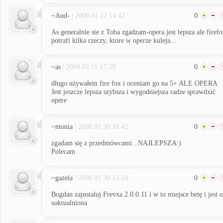
~And-
| 2008.02.12 14:42
0
As generalnie sie z Toba zgadzam-opera jest lepsza ale firef
potrafi kilka rzeczy, ktore w operze kuleja...
~as
| 2008.02.11 17:59
0
długo używałem fire fox i oceniam go na 5+ ALE OPERA
Jest jeszcze lepsza szybsza i wygodniejsza radze sprawdxić
opere
~monia
| 2008.01.30 18:42
0
zgadam się z przedmówcami...NAJLEPSZA:)
Polecam
~gazela
| 2008.01.30 15:24
0
Bogdan zajnstaluj Frevxa 2.0.0.11 i w to miejsce betę i jest 
uaktualniona