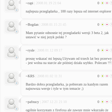
~rapi
| 2008.01.19 21:04
0
najlepsza przeglądarka , 100 razy lepsza od internet explorer
~Bogdan
| 2008.01.15 21:45
0
Mam pytanie odnosnie tej przegladarki wersji 3 beta 2, jak
ustawić w niej jezyk polski ?
~rysle
| 2008.01.12 09:17
0
proszę wskazać mi lepszą.Używam od trzech lat bez przerwy
- jest wolna na starcie ale później działa szybko. Polecam !!!
~KRS
| 2008.01.02 11:31
0
Bardzo dobra przegladarka, ja pobieram za kazdym razem
najnowsza wersje i tyle w tym temacie ;)
~pafnucy
| 2007.12.21 21:10
0
ogólnie korzystam z firefoxa ale zawsze mnie wkurzało że