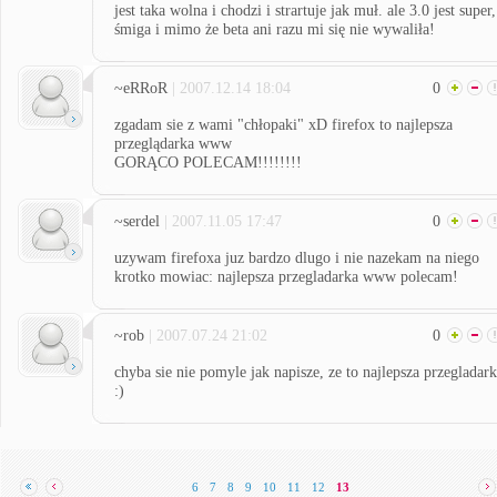
jest taka wolna i chodzi i strartuje jak muł. ale 3.0 jest super,
śmiga i mimo że beta ani razu mi się nie wywaliła!
~eRRoR
| 2007.12.14 18:04
0
zgadam sie z wami "chłopaki" xD firefox to najlepsza
przeglądarka www
GORĄCO POLECAM!!!!!!!!
~serdel
| 2007.11.05 17:47
0
uzywam firefoxa juz bardzo dlugo i nie nazekam na niego
krotko mowiac: najlepsza przegladarka www polecam!
~rob
| 2007.07.24 21:02
0
chyba sie nie pomyle jak napisze, ze to najlepsza przegladar
:)
6
7
8
9
10
11
12
13