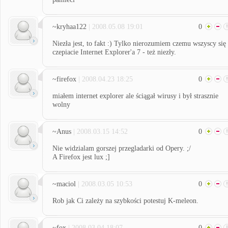
~kryhaa122
| 2008.05.08 19:01
0
Niezła jest, to fakt :) Tylko nierozumiem czemu wszyscy się
czepiacie Internet Explorer'a 7 - też niezły.
~firefox
| 2008.04.23 18:25
0
miałem internet explorer ale ściągał wirusy i był strasznie
wolny
~Anus
| 2008.03.15 14:52
0
Nie widzialam gorszej przegladarki od Opery. ;/
A Firefox jest lux ;]
~maciol
| 2008.03.05 10:53
0
Rob jak Ci zależy na szybkości potestuj K-meleon.
~fox
| 2008.03.04 18:07
0