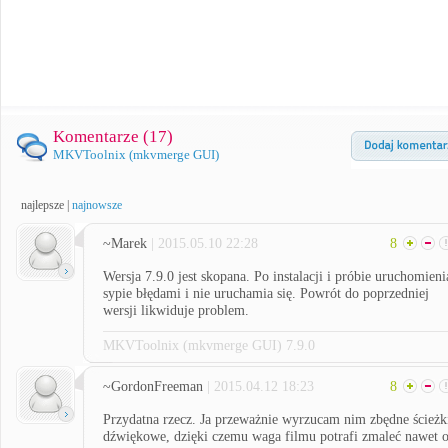
Komentarze (
17
)
MKVToolnix (mkvmerge GUI)
najlepsze
|
najnowsze
~Marek
| 2015.05.10 22:28
8
Wersja 7.9.0 jest skopana. Po instalacji i próbie uruchomieni
sypie błędami i nie uruchamia się. Powrót do poprzedniej
wersji likwiduje problem.
MKVToolnix (mkvmerge GUI) 7.9.0
~GordonFreeman
| 2015.04.12 18:23
8
Przydatna rzecz. Ja przeważnie wyrzucam nim zbędne ścieżk
dźwiękowe, dzięki czemu waga filmu potrafi zmaleć nawet 