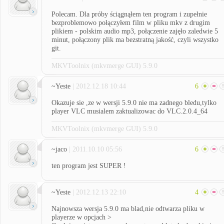
Polecam. Dla próby ściągnąłem ten program i zupełnie
bezproblemowo połączyłem film w pliku mkv z drugim
plikiem - polskim audio mp3, połączenie zajęło zaledwie 5
minut, połączony plik ma bezstratną jakość, czyli wszystko
git.
MKVToolnix (mkvmerge GUI) 5.9.0
~Yeste
| 2012.12.18 10:44
6
Okazuje sie ,ze w wersji 5.9.0 nie ma zadnego bledu,tylko
player VLC musialem zaktualizowac do VLC.2.0.4_64
MKVToolnix (mkvmerge GUI) 5.9.0
~jaco
| 2011.10.10 05:56
6
ten program jest SUPER !
~Yeste
| 2012.12.13 22:10
4
Najnowsza wersja 5.9.0 ma blad,nie odtwarza pliku w
playerze w opcjach >