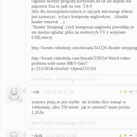
Ogolnie swietny program,korzystam od lat ale dopoki nie
naprawia fixa to jade na wer. 5.8.0
Info dla niewtajemniczonych,w opcjach mkvmerge dobrze
jest zaznaczyc: wylacz kompresje naglowkow... (disable
header removal ...)
"Header Stripping",czyli kompresja naglowka powoduje,ze
nie mozna ogladac pliku na niektorych TV z wejsciem
USB,wiecej:
http://forum.videohelp.com/threads/341226-Header-strippin
http://forum.videohelp.com/threads/339554-Weird-video-
problem-with-some-MKV-files?
p=2111501&viewfull=1#post2111501
MKVToolnix (mkvmerge GUI) 5.9.0
~szk
| 2012.06.09 17:58
4
wszyscy piszą ze jest szybki. mi ścieżkę chce usunąć w
144minuty, albo 350 minut. jak to zmienić? mam procka
2,2Ghz
MKVToolnix (mkvmerge GUI) 5.6.0
~Arek
| 2012.04.02 13:48
4