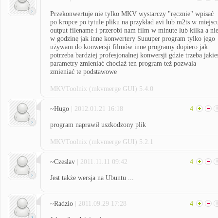
Przekonwertuje nie tylko MKV wystarczy "ręcznie" wpisać
po kropce po tytule pliku na przykład avi lub m2ts w miejsc
output filename i przerobi nam film w minute lub kilka a ni
w godzinę jak inne konwertery Suuuper program tylko jego
używam do konwersji filmów inne programy dopiero jak
potrzeba bardziej profesjonalnej konwersji gdzie trzeba jakie
parametry zmieniać chociaż ten program też pozwala
zmieniać te podstawowe
MKVToolnix (mkvmerge GUI) 5.4.0
~Hugo
| 2012.01.21 16:18
4
program naprawił uszkodzony plik
MKVToolnix (mkvmerge GUI) 5.2.1
~Czeslav
| 2011.11.11 09:42
4
Jest także wersja na Ubuntu ...
~Radzio
| 2011.09.29 17:28
4