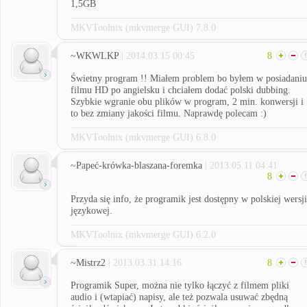
1,5GB
MKVToolnix (mkvmerge GUI) 7.8.0
~WKWLKP
| 2014.03.15 00:45
8
Świetny program !! Miałem problem bo byłem w posiadaniu
filmu HD po angielsku i chciałem dodać polski dubbing.
Szybkie wgranie obu plików w program, 2 min. konwersji i
to bez zmiany jakości filmu. Naprawdę polecam :)
MKVToolnix (mkvmerge GUI) 6.8.0
~Papeć-krówka-blaszana-foremka
| 2013.05.11 04:41
8
Przyda się info, że programik jest dostępny w polskiej wersji
językowej.
MKVToolnix (mkvmerge GUI) 6.2.0
~Mistrz2
| 2013.03.31 14:16
8
Programik Super, można nie tylko łączyć z filmem pliki
audio i (wtapiać) napisy, ale też pozwala usuwać zbędną