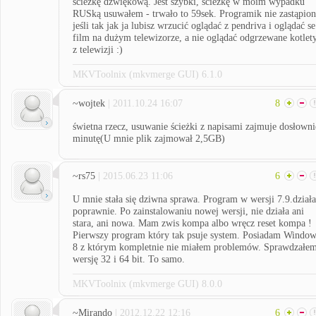
ścieżkę dźwiękową. Jest szybki, ścieżkę w moim wypadku
RUSką usuwałem - trwało to 59sek. Programik nie zastąpio
jeśli tak jak ja lubisz wrzucić oglądać z pendriva i oglądać se
film na dużym telewizorze, a nie oglądać odgrzewane kotlet
z telewizji :)
MKVToolnix (mkvmerge GUI) 6.1.0
~wojtek
| 2011.10.24 16:07
8
świetna rzecz, usuwanie ścieżki z napisami zajmuje dosłowni
minutę(U mnie plik zajmował 2,5GB)
~rs75
| 2015.06.23 11:06
6
U mnie stała się dziwna sprawa. Program w wersji 7.9.działa
poprawnie. Po zainstalowaniu nowej wersji, nie działa ani
stara, ani nowa. Mam zwis kompa albo wręcz reset kompa !
Pierwszy program który tak psuje system. Posiadam Window
8 z którym kompletnie nie miałem problemów. Sprawdzałe
wersję 32 i 64 bit. To samo.
MKVToolnix (mkvmerge GUI) 8.0.0
~Mirando
| 2012.12.22 12:16
6