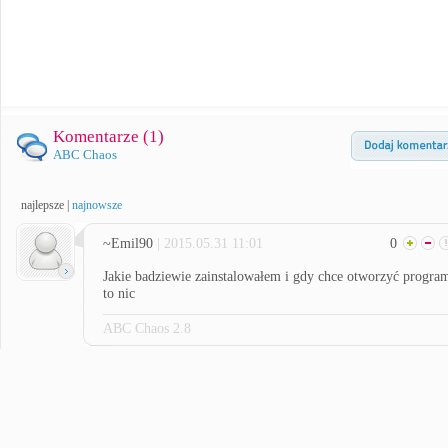
Komentarze (
1
)
ABC Chaos
najlepsze
|
najnowsze
~Emil90
| 2015.05.31 11:01
0
Jakie badziewie zainstalowałem i gdy chce otworzyć progra
to nic
ABC Chaos 2.8