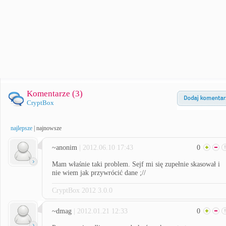
Komentarze (
3
)
CryptBox
najlepsze
|
najnowsze
~anonim
| 2012.06.10 17:43
0
Mam właśnie taki problem. Sejf mi się zupełnie skasował i
nie wiem jak przywrócić dane ;//
CryptBox 2012 3.0.0
~dmag
| 2012.01.21 12:33
0