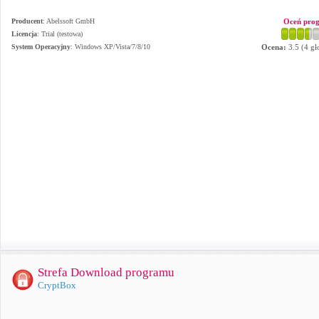
Producent
:
Abelssoft GmbH
Oceń pro
Licencja
: Trial (testowa)
System Operacyjny
:
Windows XP/Vista/7/8/10
Ocena:
3.5
(
4
gł
Strefa Download programu
CryptBox