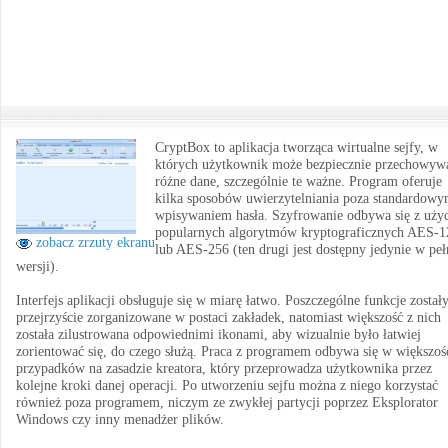
CryptBox to aplikacja tworząca wirtualne sejfy, w
których użytkownik może bezpiecznie przechowyw
różne dane, szczególnie te ważne. Program oferuje
kilka sposobów uwierzytelniania poza standardow
wpisywaniem hasła. Szyfrowanie odbywa się z uży
popularnych algorytmów kryptograficznych AES-1
zobacz zrzuty ekranu
lub AES-256 (ten drugi jest dostępny jedynie w peł
wersji).
Interfejs aplikacji obsługuje się w miarę łatwo. Poszczególne funkcje został
przejrzyście zorganizowane w postaci zakładek, natomiast większość z nich
została zilustrowana odpowiednimi ikonami, aby wizualnie było łatwiej
zorientować się, do czego służą. Praca z programem odbywa się w większoś
przypadków na zasadzie kreatora, który przeprowadza użytkownika przez
kolejne kroki danej operacji. Po utworzeniu sejfu można z niego korzystać
również poza programem, niczym ze zwykłej partycji poprzez Eksplorator
Windows czy inny menadżer plików.