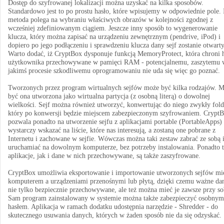
Dostęp do szyfrowanej lokalizacji można uzyskać na kilka sposobów.
Standardowo jest to po prostu hasło, które wpisujemy w odpowiednie pole. 
metoda polega na wybraniu właściwych obrazów w kolejności zgodnej z
wcześniej zdefiniowanym ciągiem. Jeszcze inny sposób to wygenerowanie
klucza, który można zapisać na urządzeniu zewnętrznym (pendrive, iPod) i
dopiero po jego podłączeniu i sprawdzeniu klucza dany sejf zostanie otwarty
Warto dodać, iż CryptBox dysponuje funkcją MemoryProtect, która chroni 
użytkownika przechowywane w pamięci RAM - potencjalnemu, zaszytemu 
jakimś procesie szkodliwemu oprogramowaniu nie uda się więc go poznać.
Tworzonych przez program wirtualnych sejfów może być kilka rodzajów. 
być ona utworzona jako wirtualna partycja (z osobną literą) o dowolnej
wielkości. Sejf można również utworzyć, konwertując do niego zwykły fold
który po konwersji będzie miejscem zabezpieczonym szyfrowaniem. Crypt
pozwala ponadto na utworzenie sejfu z aplikacjami portable (PortableApps) 
wystarczy wskazać na liście, które nas interesują, a zostaną one pobrane z
Internetu i zachowane w sejfie. Wówczas można taki zestaw zabrać ze sobą 
uruchamiać na dowolnym komputerze, bez potrzeby instalowania. Ponadto t
aplikacje, jak i dane w nich przechowywane, są także zaszyfrowane.
CryptBox umożliwia eksportowanie i importowanie utworzonych sejfów mi
komputerem a urządzeniami przenośnymi lub płytą, dzięki czemu ważne dan
nie tylko bezpiecznie przechowywane, ale też można mieć je zawsze przy so
Sam program zainstalowany w systemie można także zabezpieczyć osobnym
hasłem. Aplikacja w ramach dodatku udostępnia narzędzie - Shredder - do
skutecznego usuwania danych, których w żaden sposób nie da się odzyskać.