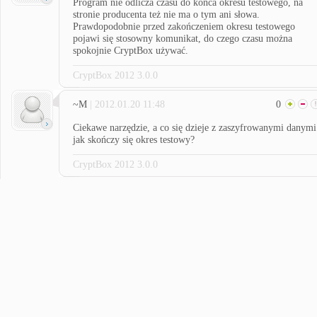
Program nie odlicza czasu do końca okresu testowego, na
stronie producenta też nie ma o tym ani słowa.
Prawdopodobnie przed zakończeniem okresu testowego
pojawi się stosowny komunikat, do czego czasu można
spokojnie CryptBox używać.
CryptBox 2012 3.0.0
~M
| 2012.01.20 11:48
0
Ciekawe narzędzie, a co się dzieje z zaszyfrowanymi danymi
jak skończy się okres testowy?
CryptBox 2012 3.0.0