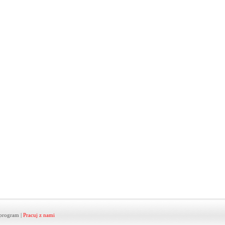
program
|
Pracuj z nami