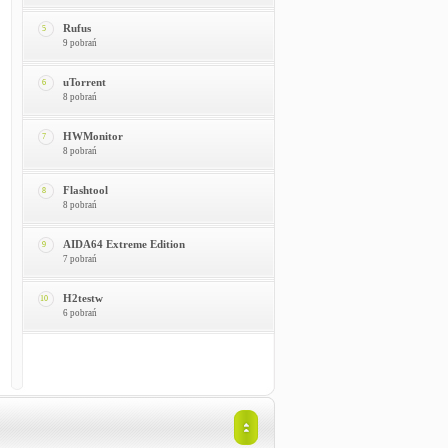
Rufus
5
9 pobrań
uTorrent
6
8 pobrań
HWMonitor
7
8 pobrań
Flashtool
8
8 pobrań
AIDA64 Extreme Edition
9
7 pobrań
H2testw
10
6 pobrań