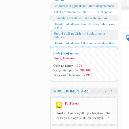
Panduan menggunakan olxtoto dengan aman
1xbet promo code 2026: €130 + 150 spins
Romantic adventures filled with emotion
Olxtoto link alternatif untuk akses online yang
praktis
Should i self publish my book or get a
publisher?
Olxtoto link alternatif dan solusi kendala akses
Dodaj swój temat
Więcej tematów
Osób na forum:
1994
Wszystkich postów:
986400
Wszystkich tematów:
171992
PotPlayer
~kuśka:
Tnie wszystko jak brzytwa ! Nikt
lepszego nie wymyślił i nie wymyśli ...