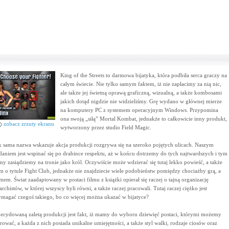
King of the Streets to darmowa bijatyka, która podbiła serca graczy na
całym świecie. Nie tylko samym faktem, iż nie zapłacimy za nią nic,
ale także jej świetną oprawą graficzną, wizualną, a także kombosami
jakich dotąd nigdzie nie widzieliśmy. Grę wydano w głównej mierze
na komputery PC z systemem operacyjnym Windows. Przypomina
ona swoją „siłą” Mortal Kombat, jednakże to całkowicie inny produkt,
zobacz zrzuty ekranu
wytworzony przez studio Field Magic.
k sama nazwa wskazuje akcja produkcji rozgrywa się na szeroko pojętych ulicach. Naszym
daniem jest wspinać się po drabince respektu, aż w końcu dotrzemy do tych najtwardszych i tym
my zasiądziemy na tronie jako król. Oczywiście może wdzierać się tutaj lekko powieść, a także
lm o tytule Fight Club, jednakże nie znajdziecie wiele podobieństw pomiędzy chociażby grą, a
lmem. Świat zaadaptowany w postaci filmu z książki opierał się raczej o tajną organizację
archistów, w której wszyscy byli równi, a także raczej pracowali. Tutaj raczej ciężko jest
magać czegoś takiego, bo co więcej można ukazać w bijatyce?
ecydowaną zaletą produkcji jest fakt, iż mamy do wyboru dziewięć postaci, którymi możemy
erować, a każda z nich posiada unikalne umiejętności, a także styl walki, rodzaje ciosów oraz