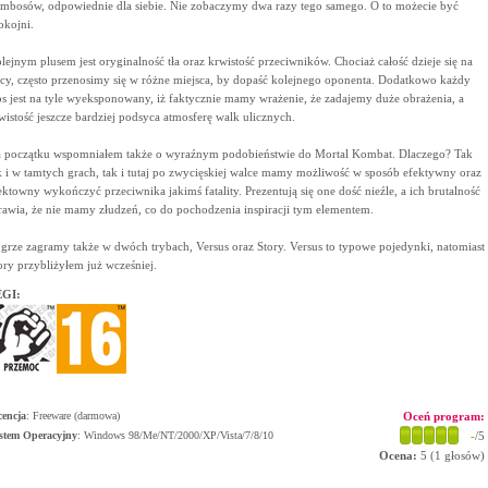
mbosów, odpowiednie dla siebie. Nie zobaczymy dwa razy tego samego. O to możecie być
okojni.
lejnym plusem jest oryginalność tła oraz krwistość przeciwników. Chociaż całość dzieje się na
icy, często przenosimy się w różne miejsca, by dopaść kolejnego oponenta. Dodatkowo każdy
os jest na tyle wyeksponowany, iż faktycznie mamy wrażenie, że zadajemy duże obrażenia, a
wistość jeszcze bardziej podsyca atmosferę walk ulicznych.
 początku wspomniałem także o wyraźnym podobieństwie do Mortal Kombat. Dlaczego? Tak
k i w tamtych grach, tak i tutaj po zwycięskiej walce mamy możliwość w sposób efektywny oraz
ektowny wykończyć przeciwnika jakimś fatality. Prezentują się one dość nieźle, a ich brutalność
rawia, że nie mamy złudzeń, co do pochodzenia inspiracji tym elementem.
grze zagramy także w dwóch trybach, Versus oraz Story. Versus to typowe pojedynki, natomiast
ory przybliżyłem już wcześniej.
GI:
cencja
: Freeware (darmowa)
Oceń program:
stem Operacyjny
:
Windows 98/Me/NT/2000/XP/Vista/7/8/10
-
/5
Ocena:
5
(
1
głosów)