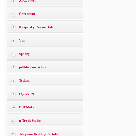
XnConvert
2
Chromium
3
Kaspersky Rescue Disk
4
Vim
5
Spotify
6
pdfMachine White
7
Todoist
8
OpenVPN
9
PHPMaker
10
n-Track Studio
11
Telegram Desktop Portable
12