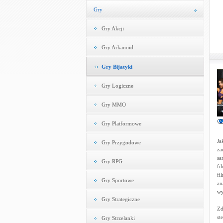
Gry
Gry Akcji
Gry Arkanoid
Gry Bijatyki
Gry Logiczne
Gry MMO
Gry Platformowe
Ja
Gry Przygodowe
za
sa
Gry RPG
fi
fi
Gry Sportowe
an
wy
Gry Strategiczne
Zd
st
Gry Strzelanki