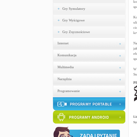
ko
sp
Gry Symulatory
Ko
Gry Wyścigowe
ul
ci
Gry Zręcznościowe
kr
Internet
Na
ja
ef
Komunikacja
sp
Multimedia
W 
St
Narzędzia
PE
Programowanie
Li
Sy