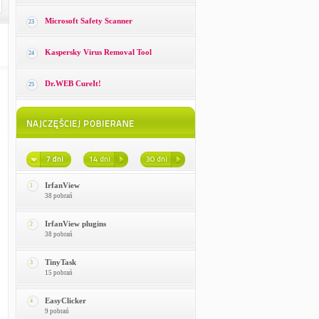
Microsoft Safety Scanner
23
Kaspersky Virus Removal Tool
24
Dr.WEB CureIt!
25
IrfanView
1
38 pobrań
IrfanView plugins
2
38 pobrań
TinyTask
3
15 pobrań
EasyClicker
4
9 pobrań