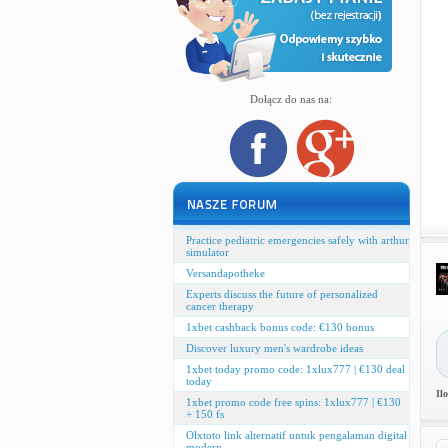
Dołącz do nas na:
Practice pediatric emergencies safely with arthur
simulator
Versandapotheke
Experts discuss the future of personalized
cancer therapy
1xbet cashback bonus code: €130 bonus
Discover luxury men's wardrobe ideas
1xbet today promo code: 1xlux777 | €130 deal
today
Il
1xbet promo code free spins: 1xlux777 | €130
+ 150 fs
Olxtoto link alternatif untuk pengalaman digital
modern