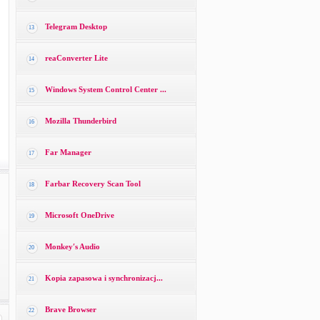
Telegram Desktop
13
reaConverter Lite
14
Windows System Control Center ...
15
Mozilla Thunderbird
16
Far Manager
17
Farbar Recovery Scan Tool
18
Microsoft OneDrive
19
Monkey′s Audio
20
Kopia zapasowa i synchronizacj...
21
Brave Browser
22