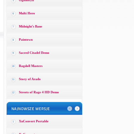
Ogonbryn
5
Multi Hero
6
Midnight's Bane
7
Paintown
8
Sacred Citadel Demo
9
Ragdoll Masters
10
Story of Arado
11
Streets of Rage 4 HD Demo
12
XnConvert Portable
1