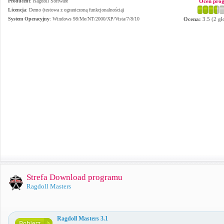
Producent
:
Ragdoll Software
Oceń pro
Licencja
: Demo (testowa z ograniczoną funkcjonalnością)
System Operacyjny
:
Windows 98/Me/NT/2000/XP/Vista/7/8/10
Ocena:
3.5
(
2
gł
Strefa Download programu
Ragdoll Masters
Ragdoll Masters 3.1