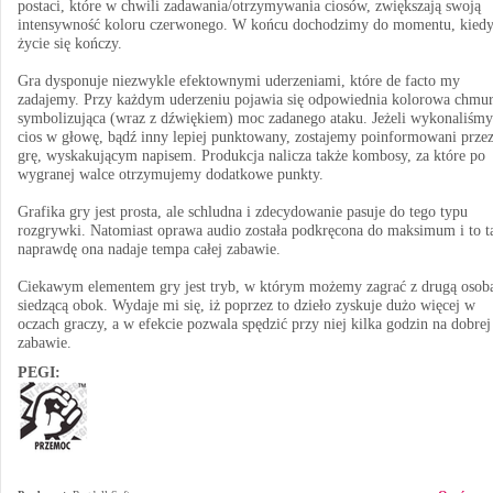
postaci, które w chwili zadawania/otrzymywania ciosów, zwiększają swoją
intensywność koloru czerwonego. W końcu dochodzimy do momentu, kied
życie się kończy.
Gra dysponuje niezwykle efektownymi uderzeniami, które de facto my
zadajemy. Przy każdym uderzeniu pojawia się odpowiednia kolorowa chmur
symbolizująca (wraz z dźwiękiem) moc zadanego ataku. Jeżeli wykonaliśmy
cios w głowę, bądź inny lepiej punktowany, zostajemy poinformowani prze
grę, wyskakującym napisem. Produkcja nalicza także kombosy, za które po
wygranej walce otrzymujemy dodatkowe punkty.
Grafika gry jest prosta, ale schludna i zdecydowanie pasuje do tego typu
rozgrywki. Natomiast oprawa audio została podkręcona do maksimum i to t
naprawdę ona nadaje tempa całej zabawie.
Ciekawym elementem gry jest tryb, w którym możemy zagrać z drugą osob
siedzącą obok. Wydaje mi się, iż poprzez to dzieło zyskuje dużo więcej w
oczach graczy, a w efekcie pozwala spędzić przy niej kilka godzin na dobrej
zabawie.
PEGI: