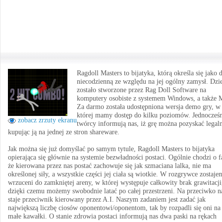
Ragdoll Masters to bijatyka, którą określa się jako 
niecodzienną ze względu na jej ogólny zamysł. Dzi
zostało stworzone przez Rag Doll Software na
komputery osobiste z systemem Windows, a także 
Za darmo została udostępniona wersja demo gry, w
której mamy dostęp do kilku poziomów. Jednocześn
zobacz zrzuty ekranu
twórcy informują nas, iż grę można pozyskać legal
kupując ją na jednej ze stron shareware.
Jak można się już domyślać po samym tytule, Ragdoll Masters to bijatyka
opierająca się głównie na systemie bezwładności postaci. Ogólnie chodzi o f
że kierowana przez nas postać zachowuje się jak szmaciana lalka, nie ma
określonej siły, a wszystkie części jej ciała są wiotkie. W rozgrywce zostaje
wrzuceni do zamkniętej areny, w której występuje całkowity brak grawitacji
dzięki czemu możemy swobodnie latać po całej przestrzeni. Na przeciwko n
staje przeciwnik kierowany przez A.I. Naszym zadaniem jest zadać jak
największą liczbę ciosów oponentowi/oponentom, tak by rozpadli się oni na
małe kawałki. O stanie zdrowia postaci informują nas dwa paski na rękach