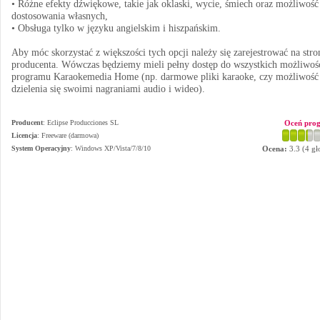
• Różne efekty dźwiękowe, takie jak oklaski, wycie, śmiech oraz możliwość
dostosowania własnych,
• Obsługa tylko w języku angielskim i hiszpańskim.
Aby móc skorzystać z większości tych opcji należy się zarejestrować na stro
producenta. Wówczas będziemy mieli pełny dostęp do wszystkich możliwoś
programu Karaokemedia Home (np. darmowe pliki karaoke, czy możliwość
dzielenia się swoimi nagraniami audio i wideo).
Producent
:
Eclipse Producciones SL
Oceń pro
Licencja
: Freeware (darmowa)
System Operacyjny
:
Windows XP/Vista/7/8/10
Ocena:
3.3
(
4
gł