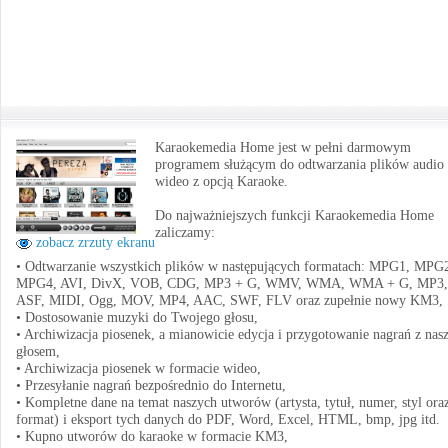
Karaokemedia Home jest w pełni darmowym
programem służącym do odtwarzania plików audio 
wideo z opcją Karaoke.
Do najważniejszych funkcji Karaokemedia Home
zaliczamy:
zobacz zrzuty ekranu
• Odtwarzanie wszystkich plików w następujących formatach: MPG1, MPG
MPG4, AVI, DivX, VOB, CDG, MP3 + G, WMV, WMA, WMA + G, MP3,
ASF, MIDI, Ogg, MOV, MP4, AAC, SWF, FLV oraz zupełnie nowy KM3,
• Dostosowanie muzyki do Twojego głosu,
• Archiwizacja piosenek, a mianowicie edycja i przygotowanie nagrań z na
głosem,
• Archiwizacja piosenek w formacie wideo,
• Przesyłanie nagrań bezpośrednio do Internetu,
• Kompletne dane na temat naszych utworów (artysta, tytuł, numer, styl ora
format) i eksport tych danych do PDF, Word, Excel, HTML, bmp, jpg itd.
• Kupno utworów do karaoke w formacie KM3,