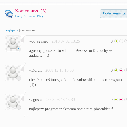
Komentarze (
3
)
Easy Karaoke Player
najlepsze
|
najnowsze
~do agusieq
| 2010.07.02 13:25
0
agusieq, piosenki to sobie możesz skrócić choćby w
audacity... ;)
~Dorcia
| 2008.12.13 13:50
0
chciałam coś innego,ale i tak zadowolił mnie ten program
:))))
~agusieq
| 2008.08.18 13:39
0
najlepszy program:* skracam sobie nim piosenki:*:*