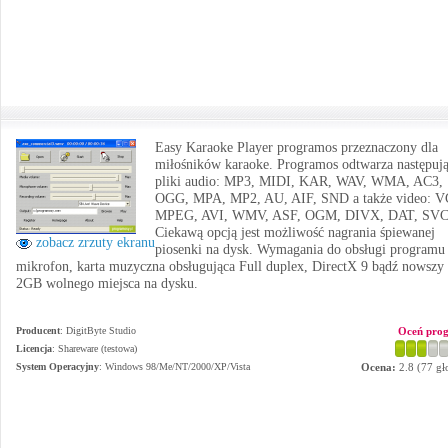
Easy Karaoke Player programos przeznaczony dla
miłośników karaoke. Programos odtwarza następuj
pliki audio: MP3, MIDI, KAR, WAV, WMA, AC3,
OGG, MPA, MP2, AU, AIF, SND a także video: 
MPEG, AVI, WMV, ASF, OGM, DIVX, DAT, SV
Ciekawą opcją jest możliwość nagrania śpiewanej
zobacz zrzuty ekranu
piosenki na dysk. Wymagania do obsługi programu 
mikrofon, karta muzyczna obsługująca Full duplex, DirectX 9 bądź nowszy 
2GB wolnego miejsca na dysku.
Producent
:
DigitByte Studio
Oceń pro
Licencja
: Shareware (testowa)
System Operacyjny
:
Windows 98/Me/NT/2000/XP/Vista
Ocena:
2.8
(
77
gł