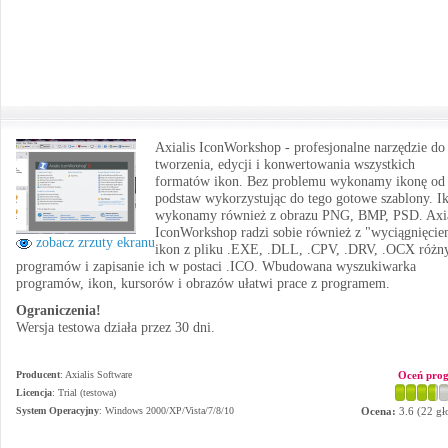
Axialis IconWorkshop - profesjonalne narzędzie do
tworzenia, edycji i konwertowania wszystkich
formatów ikon. Bez problemu wykonamy ikonę od
podstaw wykorzystując do tego gotowe szablony. I
wykonamy również z obrazu PNG, BMP, PSD. Axia
IconWorkshop radzi sobie również z "wyciągnięci
zobacz zrzuty ekranu
ikon z pliku .EXE, .DLL, .CPV, .DRV, .OCX różn
programów i zapisanie ich w postaci .ICO. Wbudowana wyszukiwarka
programów, ikon, kursorów i obrazów ułatwi prace z programem.
Ograniczenia!
Wersja testowa działa przez 30 dni.
Producent
:
Axialis Software
Oceń pro
Licencja
: Trial (testowa)
System Operacyjny
:
Windows 2000/XP/Vista/7/8/10
Ocena:
3.6
(
22
gł