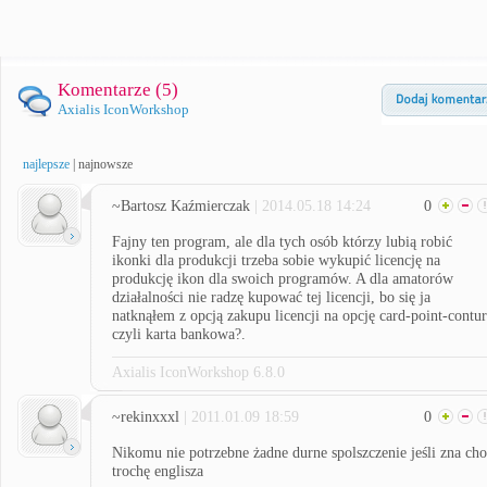
Komentarze (
5
)
Axialis IconWorkshop
najlepsze
|
najnowsze
~Bartosz Kaźmierczak
| 2014.05.18 14:24
0
Fajny ten program, ale dla tych osób którzy lubią robić
ikonki dla produkcji trzeba sobie wykupić licencję na
produkcję ikon dla swoich programów. A dla amatorów
działalności nie radzę kupować tej licencji, bo się ja
natknąłem z opcją zakupu licencji na opcję card-point-contu
czyli karta bankowa?.
Axialis IconWorkshop 6.8.0
~rekinxxxl
| 2011.01.09 18:59
0
Nikomu nie potrzebne żadne durne spolszczenie jeśli zna ch
trochę englisza