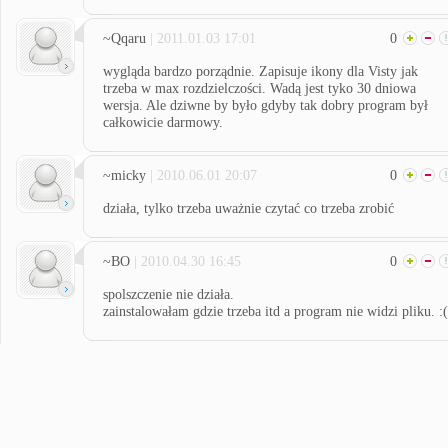
~Qqaru
| 2011.01.03 17:01
0
wygląda bardzo porządnie. Zapisuje ikony dla Visty jak
trzeba w max rozdzielczości. Wadą jest tyko 30 dniowa
wersja. Ale dziwne by było gdyby tak dobry program był
całkowicie darmowy.
~micky
| 2010.06.01 20:07
0
działa, tylko trzeba uważnie czytać co trzeba zrobić
~BO
| 2010.04.30 16:45
0
spolszczenie nie działa.
zainstalowałam gdzie trzeba itd a program nie widzi pliku. :(