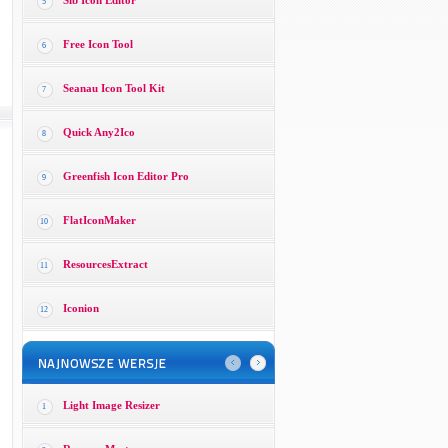
Sib Icon Editor
5
Free Icon Tool
6
Seanau Icon Tool Kit
7
Quick Any2Ico
8
Greenfish Icon Editor Pro
9
FlatIconMaker
10
ResourcesExtract
11
Iconion
12
Light Image Resizer
1