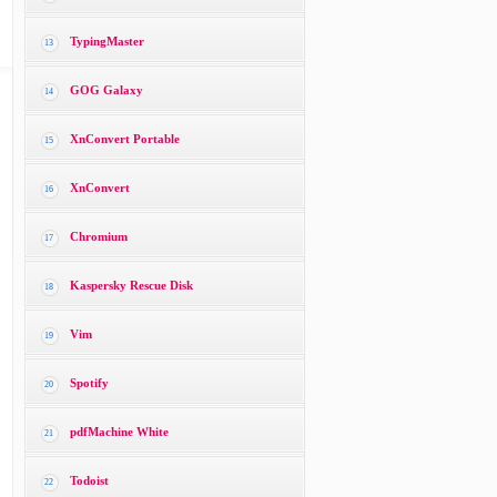
TypingMaster
13
GOG Galaxy
14
XnConvert Portable
15
XnConvert
16
Chromium
17
Kaspersky Rescue Disk
18
Vim
19
Spotify
20
pdfMachine White
21
Todoist
22