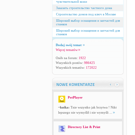
чувствительной кожи
Заказать строительство частного дома
Строительство домов под ключ в Москве
Широкий выбор оснащения и запчастей для
станков
Широкий выбор оснащения и запчастей для
станков
Dodaj swój temat
Więcej tematów
Osób na forum:
1922
Wszystkich postów:
986425
Wszystkich tematów:
172022
PotPlayer
~kuśka:
Tnie wszystko jak brzytwa ! Nikt
lepszego nie wymyślił i nie wymyśli ...
Directory List & Print