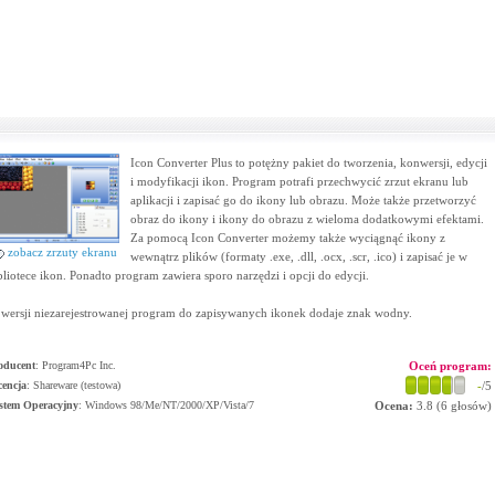
Icon Converter Plus to potężny pakiet do tworzenia, konwersji, edycji
i modyfikacji ikon. Program potrafi przechwycić zrzut ekranu lub
aplikacji i zapisać go do ikony lub obrazu. Może także przetworzyć
obraz do ikony i ikony do obrazu z wieloma dodatkowymi efektami.
Za pomocą Icon Converter możemy także wyciągnąć ikony z
zobacz zrzuty ekranu
wewnątrz plików (formaty .exe, .dll, .ocx, .scr, .ico) i zapisać je w
bliotece ikon. Ponadto program zawiera sporo narzędzi i opcji do edycji.
wersji niezarejestrowanej program do zapisywanych ikonek dodaje znak wodny.
oducent
:
Program4Pc Inc.
Oceń program:
cencja
: Shareware (testowa)
-
/5
stem Operacyjny
:
Windows 98/Me/NT/2000/XP/Vista/7
Ocena:
3.8
(
6
głosów)