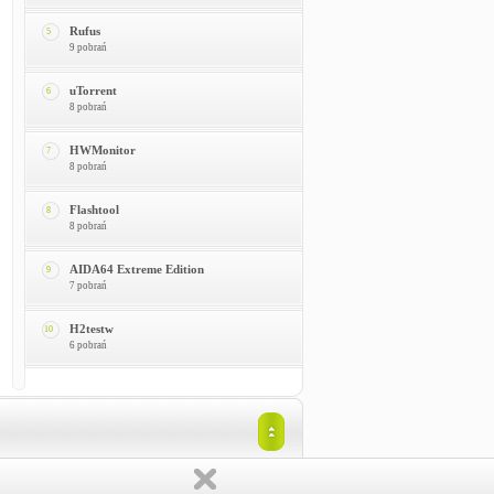
Rufus
5
9 pobrań
uTorrent
6
8 pobrań
HWMonitor
7
8 pobrań
Flashtool
8
8 pobrań
AIDA64 Extreme Edition
9
7 pobrań
H2testw
10
6 pobrań