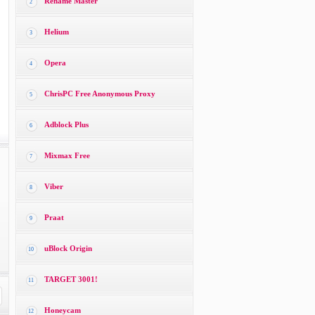
Rename Master
2
Helium
3
Opera
4
ChrisPC Free Anonymous Proxy
5
Adblock Plus
6
Mixmax Free
7
Viber
8
Praat
9
uBlock Origin
10
TARGET 3001!
11
Honeycam
12