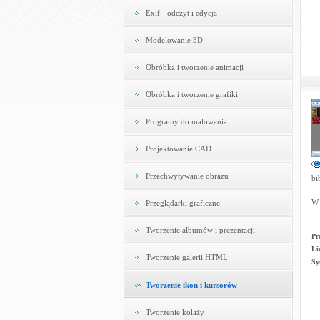
Exif - odczyt i edycja
Modelowanie 3D
Obróbka i tworzenie animacji
Obróbka i tworzenie grafiki
Programy do malowania
Projektowanie CAD
Przechwytywanie obrazu
bi
W 
Przeglądarki graficzne
Tworzenie albumów i prezentacji
Pr
Li
Tworzenie galerii HTML
Sy
Tworzenie ikon i kursorów
Tworzenie kolaży