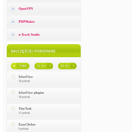
OpenVPN
23
PHPMaker
24
n-Track Studio
25
IrfanView
1
38 pobrań
IrfanView plugins
2
38 pobrań
TinyTask
3
15 pobrań
EasyClicker
4
9 pobrań