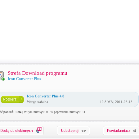
Strefa Download programu
Icon Converter Plus
Icon Converter Plus 4.8
Wersja stabilna
10.8 MB | 2011-03-13
ość pobrań: 1994
| W tym miesiącu: 0 | W poprzednim miesiącu: 11
0