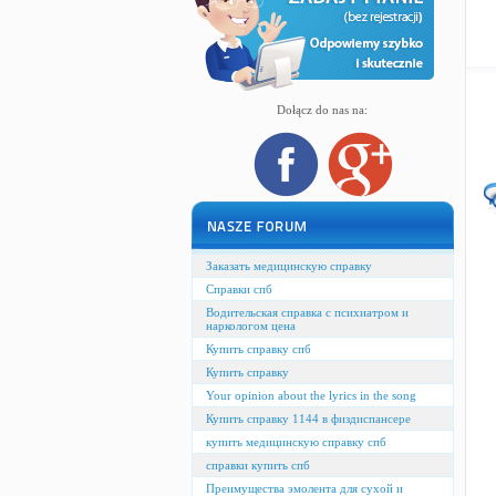
Dołącz do nas na:
Заказать медицинскую справку
Справки спб
Водительская справка с психиатром и
наркологом цена
Купить справку спб
Купить справку
Your opinion about the lyrics in the song
Купить справку 1144 в физдиспансере
купить медицинскую справку спб
справки купить спб
Преимущества эмолента для сухой и