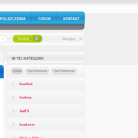
IconTool
1
GetIcon
2
AniFX
3
IconLover
4