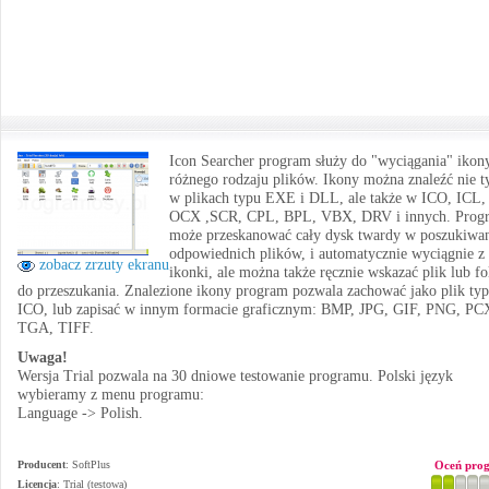
Icon Searcher program służy do "wyciągania" ikon
różnego rodzaju plików. Ikony można znaleźć nie t
w plikach typu EXE i DLL, ale także w ICO, ICL,
OCX ,SCR, CPL, BPL, VBX, DRV i innych. Prog
może przeskanować cały dysk twardy w poszukiwa
odpowiednich plików, i automatycznie wyciągnie z
zobacz zrzuty ekranu
ikonki, ale można także ręcznie wskazać plik lub fo
do przeszukania. Znalezione ikony program pozwala zachować jako plik ty
ICO, lub zapisać w innym formacie graficznym: BMP, JPG, GIF, PNG, PC
TGA, TIFF.
Uwaga!
Wersja Trial pozwala na 30 dniowe testowanie programu. Polski język
wybieramy z menu programu:
Language -> Polish.
Producent
:
SoftPlus
Oceń pro
Licencja
: Trial (testowa)