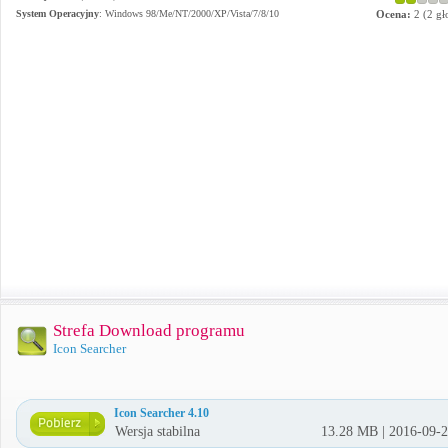
System Operacyjny
:
Windows 98/Me/NT/2000/XP/Vista/7/8/10
Ocena:
2
(
2
gł
Strefa Download programu
Icon Searcher
Icon Searcher 4.10
Wersja stabilna
13.28 MB | 2016-09-