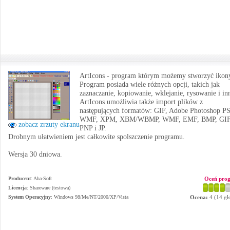
ArtIcons - program którym możemy stworzyć ikon
Program posiada wiele różnych opcji, takich jak
zaznaczanie, kopiowanie, wklejanie, rysowanie i in
ArtIcons umożliwia także import plików z
następujących formatów: GIF, Adobe Photoshop P
WMF, XPM, XBM/WBMP, WMF, EMF, BMP, GIF
zobacz zrzuty ekranu
PNP i JP.
Drobnym ułatwieniem jest całkowite spolszczenie programu.
Wersja 30 dniowa.
Producent
:
Aha-Soft
Oceń pro
Licencja
: Shareware (testowa)
System Operacyjny
:
Windows 98/Me/NT/2000/XP/Vista
Ocena:
4
(
14
gł