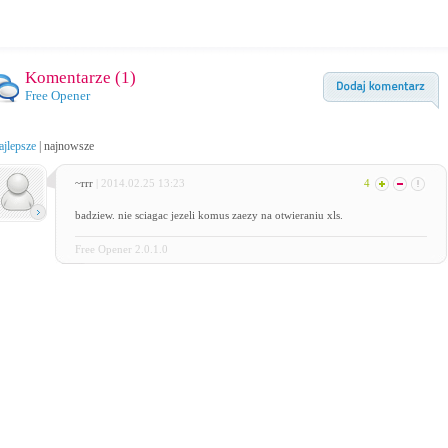
Komentarze (
1
)
Free Opener
ajlepsze
|
najnowsze
~rrr
| 2014.02.25 13:23
4
badziew. nie sciagac jezeli komus zaezy na otwieraniu xls.
Free Opener 2.0.1.0