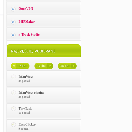
OpenVPN
23
PHPMaker
24
n-Track Studio
25
IrfanView
1
38 pobrań
IrfanView plugins
2
38 pobrań
TinyTask
3
15 pobrań
EasyClicker
4
9 pobrań