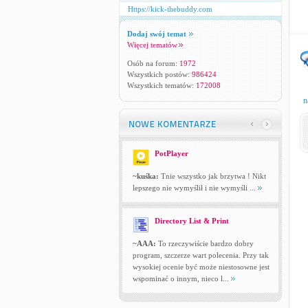
Https://kick-thebuddy.com
Dodaj swój temat
Więcej tematów
Osób na forum:
1972
Wszystkich postów:
986424
Wszystkich tematów:
172008
n
PotPlayer
~kuśka:
Tnie wszystko jak brzytwa ! Nikt
lepszego nie wymyślił i nie wymyśli ...
Directory List & Print
~AAA:
To rzeczywiście bardzo dobry
program, szczerze wart polecenia. Przy tak
wysokiej ocenie być może niestosowne jest
wspominać o innym, nieco l...