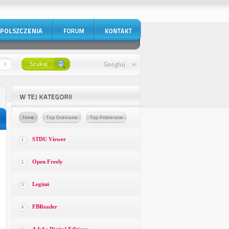
STDU Viewer
1
Open Freely
2
Legimi
3
FBReader
4