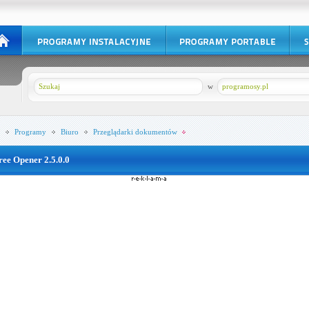
w
programosy.pl
Programy
Biuro
Przeglądarki dokumentów
ree Opener 2.5.0.0