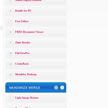
Adobe Digital Editions
5
Kindle for PC
6
Free Editor
7
FREE Document Viewer
8
Zinio Reader
9
FileViewPro
10
ComicRack
11
Mendeley Desktop
12
Light Image Resizer
1