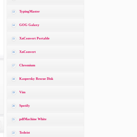
TypingMaster
13
GOG Galaxy
14
XnConvert Portable
15
XnConvert
16
Chromium
17
Kaspersky Rescue Disk
18
Vim
19
Spotify
20
pdfMachine White
21
Todoist
22