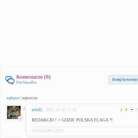
Komentarze (
9
)
FileViewPro
najlepsze
|
najnowsze
tele02
| 2015.10.16 17:24
4
REDAKCJO ! > GDZIE POLSKA FLAGA ?!
FileViewPro 2015