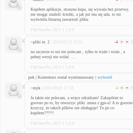
Kupiłem aplikacje, straszna kupa, się wywala bez przerwy,
nie mogąc znaleźć ścieżki, a jak już mu się uda, to mi
wyświetla binarną zawartość pliku.
FileViewPro 2013 1.5.0.0
~pliki nr. 2
| 2014.02.23 13:51
-4
no szczerze to też nie polecam , tylko te triale i triale , a
pełnej wersji nie widać ....
FileViewPro 2013 1.5.0.0
puk | Komentarz został wyminusowany |
wyświetl
~myk
| 2013.08.03 17:18
4
Ja także nie polecam, a wręcz odradzam! Zakupilem to
goovno po to, by otworzyc pliki .nmea z gps-u! A to goovno
krzyczy, że takich plików nie obsługuje! To po co
kupiłem???!!!
FileViewPro 2013 1.5.0.0