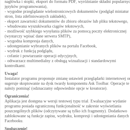
nagłówka i stopki, eksport do formatu PDF, wyróżnianie składni popularny
języków programowania),
- wygodne przeglądanie wielostronicowych dokumentów (podgląd miniatur
stron, lista zdefiniowanych zakładek),
- eksport zawartości dokumentów do zbioru obrazów lub pliku tekstowego,
- wbudowana wyszukiwarka ciągów tekstowych,
- możliwość szybkiego wysyłania plików za pomocą poczty elektronicznej
(wystarczy wpisać dane serwera SMTP),
- wygodna kompresja danych,
- udostępnianie wybranych plików na portalu Facebook,
- wydruk z funkcją podglądu,
- cofanie i powtarzanie operacji edycyjnych,
- odtwarzacz multimedialny z obsługą wizualizacji i standardowymi
kontrolkami.
Uwaga!
Instalator programu proponuje zmianę ustawień przeglądarki internetowej o
sugeruje skopiowanie na dysk twardy komponentu Ask Toolbar. Operacje te
należy pominąć (odznaczamy odpowiednie opcje w kreatorze).
Ograniczenia!
Aplikacja jest dostępna w wersji testowej typu trial. Ewaluacyjne wydanie
programu posiada ograniczoną funkcjonalność w zakresie wyświetlania
poszczególnych plików (odczytywane są tylko ich fragmenty). Dodatkowo
zablokowane są funkcje zapisu, wydruku, kompresji i udostępniania danych
Facebooku.
Spolszczenie!