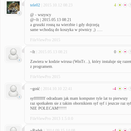
tele02
| 2015.10.12 08:23
4
@ - wszyscy
@~It | 2015.05.13 08:21
a gruszki rosną na wierzbie i gdy dojrzeją
same wchodzą do koszyka w piwnicy ;) .....
FileViewPro 2015
~It
| 2015.05.13 08:21
0
Zawiera w kodzie wirusa (WinTr...), który instaluje się raze
z programem.
FileViewPro 2015
~gość
| 2014.10.10 22:41
-4
syffffffff odradzam jak mam komputer tyle lat to pierwszy
raz spotkałem sie z takim obornikiem syf syf i jeszcze raz sy
NIE POLECAM!!!!!!
FileViewPro 2013 1.5.0.0
~Radek
| 2014.09.15 14:08
-4