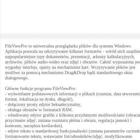
FileViewPro to uniwersalna przeglądarka plików dla systemu Windows.
Aplikacja pozwala na odczytywanie kilkuset formatów - wśród nich znajdz
najpopularniejsze typy dokumentów, prezentacji, arkuszy kalkulacyjnych,
archiwów, plików audio-wideo oraz zdjęć i obrazów. Całość wyposażona jes
wygodny interfejs, oparty na mechanizmie kart. Wczytywanie plików jest
możliwe za pomocą mechanizmu Drag&Drop bądź standardowego okna
dialogowego.
Główne funkcje programu FileViewPro:
- wyświetlanie podstawowych informacji o plikach (rozmiar, data utworzeni
format, lokalizacja na dysku, długość),
- dołączony prosty edytor heksadecymalny,
- obsługa obrazów w formatach RAW,
- wbudowany edytor grafiki z kilkoma przydatnymi możliwościami (obracan
przycinanie zdjęć, zmiana rozmiaru płótna i obrazu, regulacja jasności i
kontrastu, narzędzia kreślarskie),
- edytor tekstu o standardowej funkcjonalności (zmiana parametrów czcionk
formatowanie tekstu, wstawianie list/odnośników/zdjęć, modyfikowanie