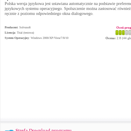
Polska wersja językowa jest ustawiana automatycznie na podstawie preferenc
językowych systemu operacyjnego. Spolszczenie można zastosować również
ręcznie z poziomu odpowiedniego okna dialogowego.
Producent
:
Solvusoft
Oceń pro
Licencja
: Trial (testowa)
System Operacyjny
:
Windows 2000/XP/Vista/7/8/10
Ocena:
2.8
(
44
gł
Strefa Download programu