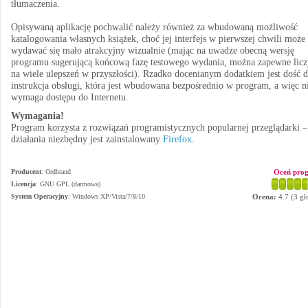
tłumaczenia.
Opisywaną aplikację pochwalić należy również za wbudowaną możliwość
katalogowania własnych książek, choć jej interfejs w pierwszej chwili może
wydawać się mało atrakcyjny wizualnie (mając na uwadze obecną wersję
programu sugerującą końcową fazę testowego wydania, można zapewne licz
na wiele ulepszeń w przyszłości). Rzadko docenianym dodatkiem jest dość 
instrukcja obsługi, która jest wbudowana bezpośrednio w program, a więc n
wymaga dostępu do Internetu.
Wymagania!
Program korzysta z rozwiązań programistycznych popularnej przeglądarki –
działania niezbędny jest zainstalowany
Firefox
.
Producent
:
Ordbrand
Oceń pro
Licencja
: GNU GPL (darmowa)
System Operacyjny
:
Windows XP/Vista/7/8/10
Ocena:
4.7
(
3
gł