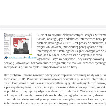
Lucidor to czytnik elektronicznych książek w form
EPUB, obsługujący dodatkowo internetowe bazy p
postacią katalogów OPDS. Jest prosty w obsłudze, 
dzięki wbudowanej niewielkiej przeglądarce oraz
interaktywnemu katalogowi książek dostępnych w k
źródłach w Sieci, nowe treści do czytania można
zobacz zrzuty ekranu
wygodnie i szybko pozyskać – wystarczy dowolną
pozycję „otworzyć” bezpośrednio z programu; nie ma konieczności ręczneg
zapisywania pliku na dysku i importowania go do bazy.
Bez problemu można również odczytywać zapisane wcześniej na dysku plik
formacie EPUB. Program sprawnie otwiera wszystkie pliki oraz interpretuje
treść. Domyślnie z boku ekranu wyświetlane są tytuły kolejnych rozdziałów,
z prawej strony treść. Przewijanie jest sprawne i działa bez opóźnień, nawet 
w publikacji znajdują się zdjęcia w dużej rozdzielczości. Warto zwrócić uwa
iż kolejne dokumenty można (ale nie trzeba) przeglądać na kartach, dzięki
czemu dużo łatwiejsze jest przełączanie się pomiędzy wieloma książkami, co
kolei może okazać się przydatne gdy studiujemy jakiś materiał lub porówn