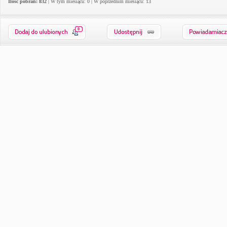
Ilość pobrań: 832
| W tym miesiącu: 0 | W poprzednim miesiącu: 13
0