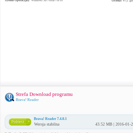
System Operacyjny
:
Windows XP/Vista/7/8/10
Ocena:
4
(
1
gł
Strefa Download programu
Brava! Reader
Brava! Reader 7.4.0.1
Wersja stabilna
43.52 MB | 2016-01-