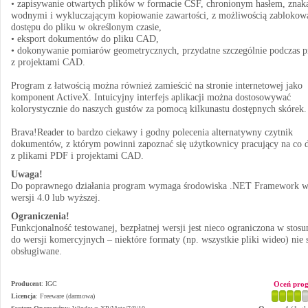
• zapisywanie otwartych plików w formacie CSF, chronionym hasłem, znak
wodnymi i wykluczającym kopiowanie zawartości, z możliwością zablokow
dostępu do pliku w określonym czasie,
• eksport dokumentów do pliku CAD,
• dokonywanie pomiarów geometrycznych, przydatne szczególnie podczas p
z projektami CAD.
Program z łatwością można również zamieścić na stronie internetowej jako
komponent ActiveX. Intuicyjny interfejs aplikacji można dostosowywać
kolorystycznie do naszych gustów za pomocą kilkunastu dostępnych skórek.
Brava!Reader to bardzo ciekawy i godny polecenia alternatywny czytnik
dokumentów, z którym powinni zapoznać się użytkownicy pracujący na co 
z plikami PDF i projektami CAD.
Uwaga!
Do poprawnego działania program wymaga środowiska .NET Framework 
wersji 4.0 lub wyższej.
Ograniczenia!
Funkcjonalność testowanej, bezpłatnej wersji jest nieco ograniczona w stos
do wersji komercyjnych – niektóre formaty (np. wszystkie pliki wideo) nie 
obsługiwane.
Producent
:
IGC
Oceń pro
Licencja
: Freeware (darmowa)