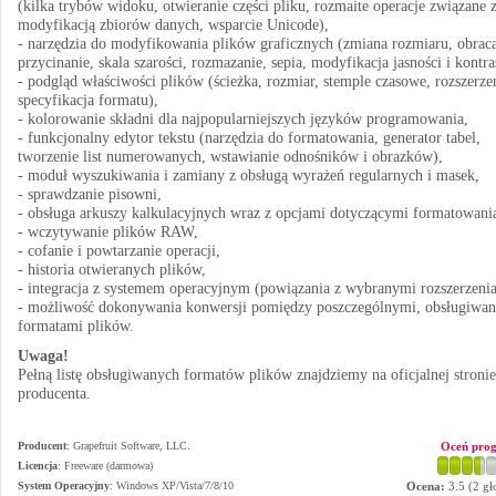
(kilka trybów widoku, otwieranie części pliku, rozmaite operacje związane 
modyfikacją zbiorów danych, wsparcie Unicode),
- narzędzia do modyfikowania plików graficznych (zmiana rozmiaru, obraca
przycinanie, skala szarości, rozmazanie, sepia, modyfikacja jasności i kontra
- podgląd właściwości plików (ścieżka, rozmiar, stemple czasowe, rozszerze
specyfikacja formatu),
- kolorowanie składni dla najpopularniejszych języków programowania,
- funkcjonalny edytor tekstu (narzędzia do formatowania, generator tabel,
tworzenie list numerowanych, wstawianie odnośników i obrazków),
- moduł wyszukiwania i zamiany z obsługą wyrażeń regularnych i masek,
- sprawdzanie pisowni,
- obsługa arkuszy kalkulacyjnych wraz z opcjami dotyczącymi formatowani
- wczytywanie plików RAW,
- cofanie i powtarzanie operacji,
- historia otwieranych plików,
- integracja z systemem operacyjnym (powiązania z wybranymi rozszerzeni
- możliwość dokonywania konwersji pomiędzy poszczególnymi, obsługiwa
formatami plików.
Uwaga!
Pełną listę obsługiwanych formatów plików znajdziemy na oficjalnej stronie
producenta.
Producent
:
Grapefruit Software, LLC.
Oceń pro
Licencja
: Freeware (darmowa)
System Operacyjny
:
Windows XP/Vista/7/8/10
Ocena:
3.5
(
2
gł