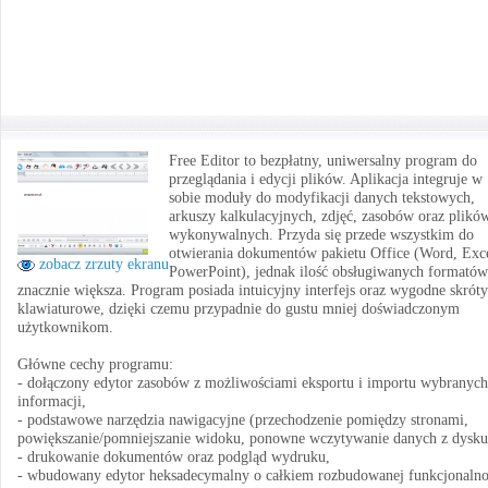
Free Editor to bezpłatny, uniwersalny program do
przeglądania i edycji plików. Aplikacja integruje w
sobie moduły do modyfikacji danych tekstowych,
arkuszy kalkulacyjnych, zdjęć, zasobów oraz plikó
wykonywalnych. Przyda się przede wszystkim do
otwierania dokumentów pakietu Office (Word, Exce
zobacz zrzuty ekranu
PowerPoint), jednak ilość obsługiwanych formatów 
znacznie większa. Program posiada intuicyjny interfejs oraz wygodne skróty
klawiaturowe, dzięki czemu przypadnie do gustu mniej doświadczonym
użytkownikom.
Główne cechy programu:
- dołączony edytor zasobów z możliwościami eksportu i importu wybranych
informacji,
- podstawowe narzędzia nawigacyjne (przechodzenie pomiędzy stronami,
powiększanie/pomniejszanie widoku, ponowne wczytywanie danych z dysku
- drukowanie dokumentów oraz podgląd wydruku,
- wbudowany edytor heksadecymalny o całkiem rozbudowanej funkcjonalno