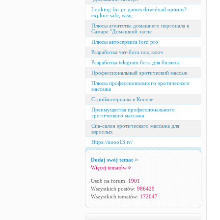
Looking for pc games download options?
explore safe, easy,
Плюсы агентства домашнего персонала в
Самаре "Домашний экспе
Плюсы автосервиса ford pro
Разработка чат-бота под ключ
Разработка telegram бота для бизнеса
Профессиональный эротический массаж
Плюсы профессионального эротического
массажа
Стройматериалы в Кинеле
Преимущества профессионального
эротического массажа
Спа-салон эротического массажа для
взрослых
Https://nooo13.tv/
Dodaj swój temat
Więcej tematów
Osób na forum:
1901
Wszystkich postów:
986429
Wszystkich tematów:
172047