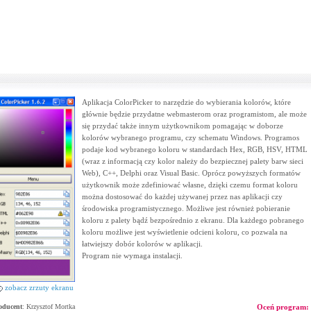
Aplikacja ColorPicker to narzędzie do wybierania kolorów, które
głównie będzie przydatne webmasterom oraz programistom, ale może
się przydać także innym użytkownikom pomagając w doborze
kolorów wybranego programu, czy schematu Windows. Programos
podaje kod wybranego koloru w standardach Hex, RGB, HSV, HTML
(wraz z informacją czy kolor należy do bezpiecznej palety barw sieci
Web), C++, Delphi oraz Visual Basic. Oprócz powyższych formatów
użytkownik może zdefiniować własne, dzięki czemu format koloru
można dostosować do każdej używanej przez nas aplikacji czy
środowiska programistycznego. Możliwe jest również pobieranie
koloru z palety bądź bezpośrednio z ekranu. Dla każdego pobranego
koloru możliwe jest wyświetlenie odcieni koloru, co pozwala na
łatwiejszy dobór kolorów w aplikacji.
Program nie wymaga instalacji.
zobacz zrzuty ekranu
oducent
:
Krzysztof Mortka
Oceń program: