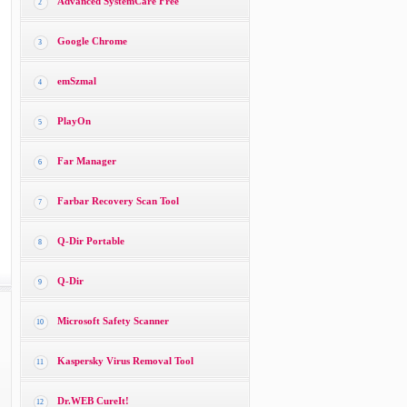
Advanced SystemCare Free
2
Google Chrome
3
emSzmal
4
PlayOn
5
Far Manager
6
Farbar Recovery Scan Tool
7
Q-Dir Portable
8
Q-Dir
9
Microsoft Safety Scanner
10
Kaspersky Virus Removal Tool
11
Dr.WEB CureIt!
12