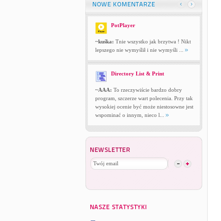
PotPlayer
~kuśka:
Tnie wszystko jak brzytwa ! Nikt
lepszego nie wymyślił i nie wymyśli ...
Directory List & Print
~AAA:
To rzeczywiście bardzo dobry
program, szczerze wart polecenia. Przy tak
wysokiej ocenie być może niestosowne jest
wspominać o innym, nieco l...