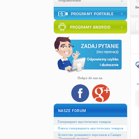
Programowanie
Il
Dołącz do nas na:
n
Гипермаркет акустических товаров
Плюсы гипермаркета акустических товаров
Агентство домашнего персонала в Самаре
"Домашний эксперт"