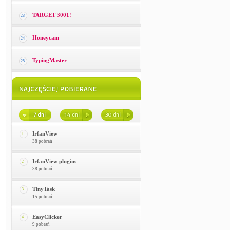
TARGET 3001!
23
Honeycam
24
TypingMaster
25
IrfanView
1
38 pobrań
IrfanView plugins
2
38 pobrań
TinyTask
3
15 pobrań
EasyClicker
4
9 pobrań