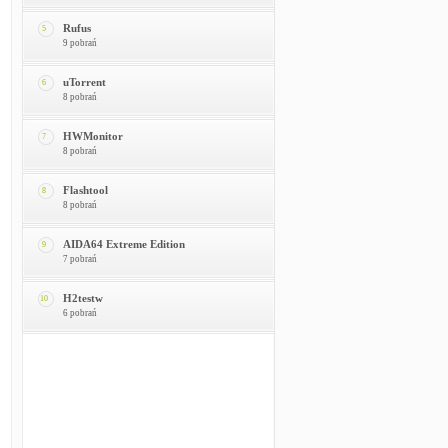
Rufus
5
9 pobrań
uTorrent
6
8 pobrań
HWMonitor
7
8 pobrań
Flashtool
8
8 pobrań
AIDA64 Extreme Edition
9
7 pobrań
H2testw
10
6 pobrań