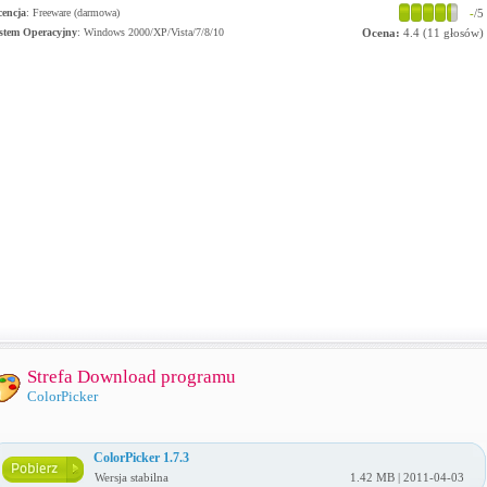
cencja
: Freeware (darmowa)
-
/5
stem Operacyjny
:
Windows 2000/XP/Vista/7/8/10
Ocena:
4.4
(
11
głosów)
Strefa Download programu
ColorPicker
ColorPicker 1.7.3
Wersja stabilna
1.42 MB | 2011-04-03