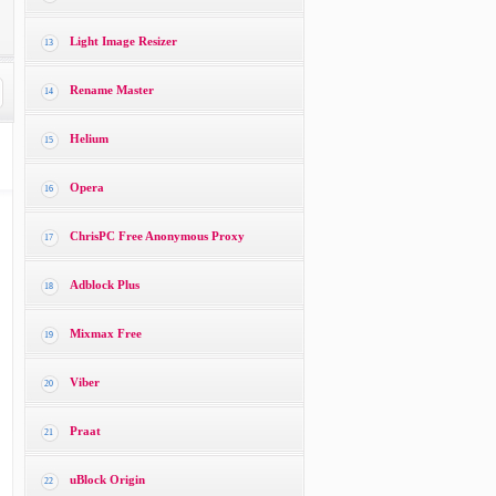
Light Image Resizer
13
Rename Master
14
Helium
15
Opera
16
ChrisPC Free Anonymous Proxy
17
Adblock Plus
18
Mixmax Free
19
Viber
20
Praat
21
uBlock Origin
22