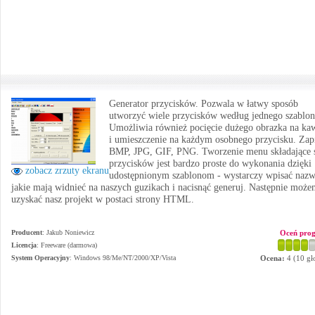
Generator przycisków. Pozwala w łatwy sposób
utworzyć wiele przycisków według jednego szablon
Umożliwia również pocięcie dużego obrazka na ka
i umieszczenie na każdym osobnego przycisku. Zap
BMP, JPG, GIF, PNG. Tworzenie menu składające s
przycisków jest bardzo proste do wykonania dzięki
zobacz zrzuty ekranu
udostępnionym szablonom - wystarczy wpisać naz
jakie mają widnieć na naszych guzikach i nacisnąć generuj. Następnie moż
uzyskać nasz projekt w postaci strony HTML.
Producent
:
Jakub Noniewicz
Oceń pro
Licencja
: Freeware (darmowa)
System Operacyjny
:
Windows 98/Me/NT/2000/XP/Vista
Ocena:
4
(
10
gł