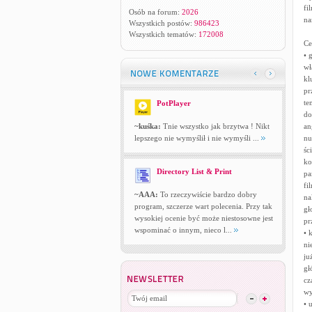
fi
Osób na forum:
2026
na
Wszystkich postów:
986423
Wszystkich tematów:
172008
Ce
• 
wł
kl
pr
te
PotPlayer
do
~kuśka:
Tnie wszystko jak brzytwa ! Nikt
an
lepszego nie wymyślił i nie wymyśli ...
nu
śc
ko
Directory List & Print
pa
fi
~AAA:
To rzeczywiście bardzo dobry
na
program, szczerze wart polecenia. Przy tak
gł
wysokiej ocenie być może niestosowne jest
pr
wspominać o innym, nieco l...
• 
ni
ju
gł
cz
wy
• 