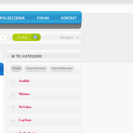
Audible
1
Minima
2
WeVideo
3
CapTune
4