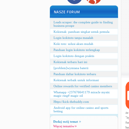
Leads scraper: the complete guide to finding
business prospe
Kokienak: panduan singkat untuk pemula
Login kokitoto tanpa masalah
Koki toto: solusi akses mudah
Panduan login kokitoto terlengkap
Login kokitoto dengan praktis
Kokienak terbaru hari ini
[problem]wymiana baterii
Panduan daftar kokitoto terbaru
Kokienak terbaik untuk informasi
Online rewards for verified casino members
Whatsapp +237676641179 miracle mystic
magic ring# magic oil
Https://kick-thebuddy.com
Android app for online casino and sports
betting
że
"ż
Dodaj swój temat
fu
Więcej tematów
bę