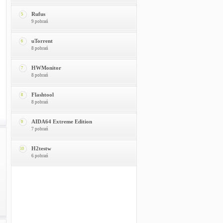
Rufus
5
9 pobrań
uTorrent
6
8 pobrań
HWMonitor
7
8 pobrań
Flashtool
8
8 pobrań
AIDA64 Extreme Edition
9
7 pobrań
H2testw
10
6 pobrań