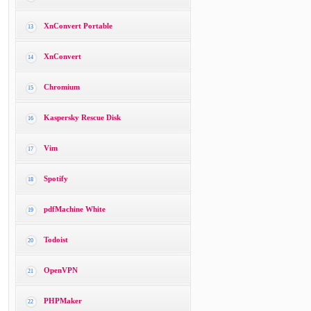
XnConvert Portable
13
XnConvert
14
Chromium
15
Kaspersky Rescue Disk
16
Vim
17
Spotify
18
pdfMachine White
19
Todoist
20
OpenVPN
21
PHPMaker
22