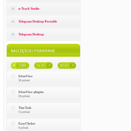
n-Track Studio
23
Telegram Desktop Portable
24
Telegram Desktop
25
IrfanView
1
38 pobrań
IrfanView plugins
2
38 pobrań
TinyTask
3
15 pobrań
EasyClicker
4
9 pobrań