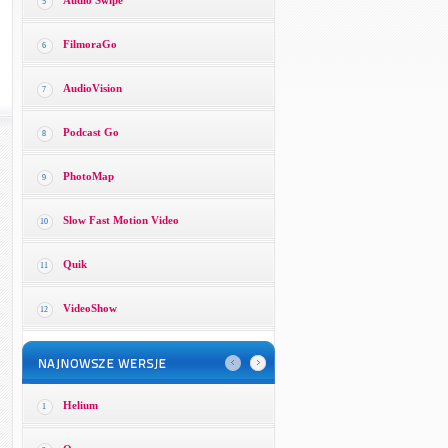
Audio Swipe
5
FilmoraGo
6
AudioVision
7
Podcast Go
8
PhotoMap
9
Slow Fast Motion Video
10
Quik
11
VideoShow
12
Helium
1