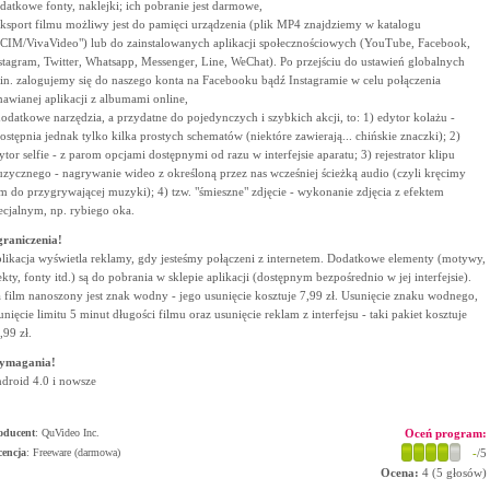
datkowe fonty, naklejki; ich pobranie jest darmowe,
eksport filmu możliwy jest do pamięci urządzenia (plik MP4 znajdziemy w katalogu
CIM/VivaVideo") lub do zainstalowanych aplikacji społecznościowych (YouTube, Facebook,
stagram, Twitter, Whatsapp, Messenger, Line, WeChat). Po przejściu do ustawień globalnych
in. zalogujemy się do naszego konta na Facebooku bądź Instagramie w celu połączenia
awianej aplikacji z albumami online,
dodatkowe narzędzia, a przydatne do pojedynczych i szybkich akcji, to: 1) edytor kolażu -
ostępnia jednak tylko kilka prostych schematów (niektóre zawierają... chińskie znaczki); 2)
ytor selfie - z parom opcjami dostępnymi od razu w interfejsie aparatu; 3) rejestrator klipu
zycznego - nagrywanie wideo z określoną przez nas wcześniej ścieżką audio (czyli kręcimy
lm do przygrywającej muzyki); 4) tzw. "śmieszne" zdjęcie - wykonanie zdjęcia z efektem
ecjalnym, np. rybiego oka.
raniczenia!
likacja wyświetla reklamy, gdy jesteśmy połączeni z internetem. Dodatkowe elementy (motywy,
ekty, fonty itd.) są do pobrania w sklepie aplikacji (dostępnym bezpośrednio w jej interfejsie).
 film nanoszony jest znak wodny - jego usunięcie kosztuje 7,99 zł. Usunięcie znaku wodnego,
unięcie limitu 5 minut długości filmu oraz usunięcie reklam z interfejsu - taki pakiet kosztuje
,99 zł.
ymagania!
droid 4.0 i nowsze
oducent
:
QuVideo Inc.
Oceń program:
cencja
: Freeware (darmowa)
-
/5
Ocena:
4
(
5
głosów)