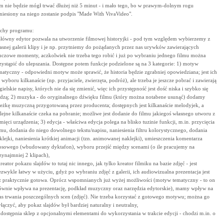
lm nie będzie mógł trwać dłużej niż 5 minut - i mało tego, bo w prawym-dolnym rogu
niesiony na niego zostanie podpis "Made With VivaVideo".
chy programu:
główny edytor pozwala na utworzenie filmowej historyjki - pod tym względem wybierzemy z
asnej galerii klipy i je np. przytniemy do pożądanych przez nas urywków zawierających
uczowe momenty, aczkolwiek nie trzeba tego robić i już po wybraniu jednego filmu można
zystąpić do ulepszania. Dostępne potem funkcje podzielone są na 3 kategorie: 1) motyw
matyczny - odpowiedni motyw może sprawić, że historia będzie zgrabniej opowiedziana; jest ich
 wyboru kilkanaście (np. przyjaciele, zwierzęta, podróż), ale trzeba je jeszcze pobrać i zawierają
gielskie napisy, których nie da się zmienić, więc ich przystępność jest dość niska i szybko się
dzą; 2) muzyka - do oryginalnego dźwięku filmu (który można notabene usunąć) dodamy
ieżkę muzyczną przygotowaną przez producenta; dostępnych jest kilkanaście melodyjek, a
lejne kilkanaście czeka na pobranie; możliwe jest dodanie do filmu jakiegoś własnego utworu z
mięci urządzenia; 3) edycja - właściwa edycja polega na blisko tuzinie funkcji, m.in. przycięcia
lmu, dodania do niego dowolnego tekstu/napisu, naniesienia filtru kolorystycznego, dodania
klejki, naniesienia krótkiej animacji (tzn. animowanej naklejki), umieszczenia komentarza
osowego (wbudowany dyktafon), wyboru przejść między scenami (o ile pracujemy na
zynajmniej 2 klipach),
kreator pokazu slajdów to tutaj nic innego, jak tylko kreator filmiku na bazie zdjęć - jest
ezwykle łatwy w użyciu, gdyż po wybraniu zdjęć z galerii, ich audiowizualna prezentacja jest
ż praktycznie gotowa. Oprócz wspomnianych już wyżej możliwości (motyw tematyczny - to on
ównie wpływa na prezentację, podkład muzyczny oraz narzędzia edytorskie), mamy wpływ na
as trwania poszczególnych scen (zdjęć). Nie trzeba korzystać z gotowego motywu; można go
łączyć, aby pokaz slajdów był bardziej naturalny i neutralny,
udostępnia sklep z opcjonalnymi elementami do wykorzystania w trakcie edycji - chodzi m.in. o