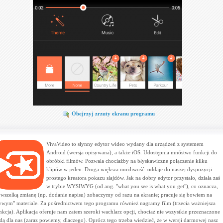
Obejrzyj zrzuty ekranu programu
VivaVideo to słynny edytor wideo wydany dla urządzeń z systemem
Android (wersja opisywana), a także iOS. Udostępnia mnóstwo funkcji do
obróbki filmów. Pozwala chociażby na błyskawiczne połączenie kilku
klipów w jeden. Druga większa możliwość: oddaje do naszej dyspozycji
prostego kreatora pokazu slajdów. Jak na dobry edytor przystało, działa zaś
w trybie WYSIWYG (od ang. "what you see is what you get"), co oznacza,
 wszelką zmianę (np. dodanie napisu) zobaczymy od razu na ekranie; pracuje się bowiem na
ywym" materiale. Za pośrednictwem tego programu również nagramy film (trzecia ważniejsza
nkcja). Aplikacja oferuje nam zatem szeroki wachlarz opcji, chociaż nie wszystkie przeznaczone
dą dla nas (zaraz powiemy, dlaczego). Oprócz tego trzeba wiedzieć, że w wersji darmowej nasz