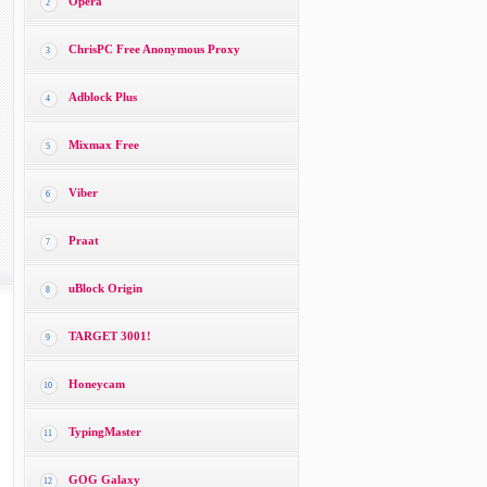
Opera
2
ChrisPC Free Anonymous Proxy
3
Adblock Plus
4
Mixmax Free
5
Viber
6
Praat
7
uBlock Origin
8
TARGET 3001!
9
Honeycam
10
TypingMaster
11
GOG Galaxy
12