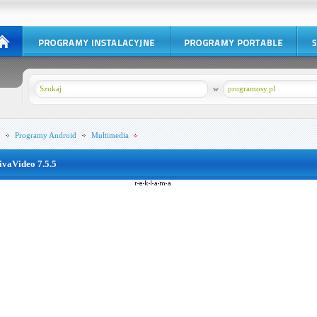
w
programosy.pl
Programy
Android
Multimedia
ivaVideo 7.5.5