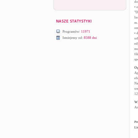
do
• 
"D
In
m.
om
Programów:
11971
• 
Istniejemy od:
8588 dni
ud
ed
mu
fi
sp
Og
Ap
ef
Na
us
12
W
An
Pr
Li