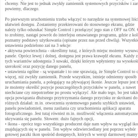
chcemy. Nie jest to jednak zwykły zamiennik systemowych przycisków i zar
powiemy, dlaczego.
Po pierwszym uruchomieniu trzeba włączyć to narzędzie na systemowej liśc
ułatwień dostępu. Zostaniemy przekierowani do stosownego ekranu, gdzie
należy tylko odszukać Simple Control i przełączyć jego stan z OFF na ON.
to zrobimy, nastąpi powrót do interfejsu omawianego programu, gdzie z kol
poznamy podstawy użytkowania (opisane przez nas przed chwilą). Wszystki
ustawienia podzielono zaś na 3 sekcje:
• aktywna powierzchnia - określimy tutaj, z których miejsc możemy wysuw
panele. Oprócz lewej i dolnej, dostępna jest prawa krawędź ekranu. Każdy z
tych wariantów udostępnia 3 suwaki, dzięki którym wpłyniemy na wysokość
szerokość oraz pozycję danego panelu,
• ustawienia ogólne - są wspaniałe i to one sprawiają, że Simple Control to 
więcej, niż zwykły zamiennik. Przede wszystkim, istnieje odmienny sposób
uruchamiania panelu, a polegający na pływającej ikonie. Jeszcze lepsze jest t
że możemy określić pozycje poszczególnych przycisków w panelu, a nawet
niechciane czy niepotrzebne po prostu wyłączyć. Ale mało tego, bo jest takż
opcja powiązania dłuższego przytrzymania danego przycisku ze skrótami do
różnych działań: m.in. otworzenia systemowego panelu szybkich ustawień,
panelu powiadomień, menu zasilania czy uruchomienia aplikacji aparatu
fotograficznego. Jest tutaj również m.in. możliwość włączenia automatyczn
ukrywania się panelu. Słowem: dużo fajnych opcji,
• ikona - oprócz tego wszystkiego producent daje nam wpływ na wygląd ik
znajdujących się w panelu. Ten wpływ odzwierciedlany jest poprzez wybór
gotowej paczki ikon spośród dostępnych, których w wersji darmowej mamy