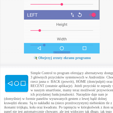
Obejrzyj zrzuty ekranu programu
Simple Control to program oferujący alternatywny dostę
3 głównych przycisków systemowych w Androidzie. Cho
rzecz jasna o: BACK (powrót), HOME (dom/pulpit) oraz
RECENT (ostatnie aplikacje). Jeżeli przyciski te zepsuły 
w naszym smartfonie, mamy teraz możliwość przywrócen
ich przydatnej funkcjonalności. Narzędzie daje nam je
(domyślnie) w formie panelów wysuwanych gestem z lewej bądź dolnej
krawędzi ekranu. Są to nakładki na (nieco przeźroczystym) niebieskim tle z
ikonami trójkąta, koła oraz kwadratu. Po tapnięciu w którąkolwiek z ikon 
panel nie jest automatycznie chowany, ale jest widoczny tak długo, jak tego