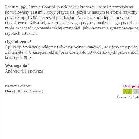
Reasumując, Simple Control to nakładka ekranowa - panel z przyciskami
kontrolowany gestami, który przyda się, jeżeli w naszym telefonie fizyczny
przycisk np. HOME przestał już działać. Narzędzie udostępnia przy tym
dodatkowe możliwości, w rezultacie czego przytrzymanie danego przycisku
może oznaczać wykonanie takiej czynności, jak otworzenie systemowego pa
szybkich ustawień.
Ograniczenia!
Aplikacja wyświetla reklamy (również pełnoekranowe), gdy jesteśmy połącz
z internetem. Usunięcie reklam oraz dostęp do 30 dodatkowych paczek ikon
kosztuje 7,90 zł.
Wymagania!
Android 4.1 i nowsze
Producent
:
coolAce
Oceń pro
Licencja
: Freeware (darmowa)
Ocena:
3
(
2
gł