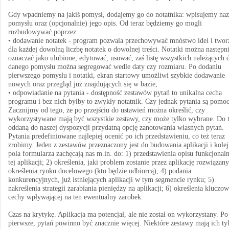
Gdy wpadniemy na jakiś pomysł, dodajemy go do notatnika: wpisujemy na
pomysłu oraz (opcjonalnie) jego opis. Od teraz będziemy go mogli
rozbudowywać poprzez:
• dodawanie notatek - program pozwala przechowywać mnóstwo idei i twor
dla każdej dowolną liczbę notatek o dowolnej treści. Notatki można następn
oznaczać jako ulubione, edytować, usuwać, zaś listę wszystkich należących 
danego pomysłu można segregować wedle daty czy rozmiaru. Po dodaniu
pierwszego pomysłu i notatki, ekran startowy umożliwi szybkie dodawanie
nowych oraz przegląd już znajdujących się w bazie,
• odpowiadanie na pytania - dostępność zestawów pytań to unikalna cecha
programu i bez nich byłby to zwykły notatnik. Czy jednak pytania są pomo
Zacznijmy od tego, że po przejściu do ustawień można określić, czy
wykorzystywane mają być wszystkie zestawy, czy może tylko wybrane. Do 
oddaną do naszej dyspozycji przydatną opcję zanotowania własnych pytań.
Pytania predefiniowane najlepiej ocenić po ich przedstawieniu, co też teraz
zrobimy. Jeden z zestawów przeznaczony jest do budowania aplikacji i kole
pola formularza zachęcają nas m.in. do: 1) przedstawienia opisu funkcjonaln
tej aplikacji; 2) określenia, jaki problem zostanie przez aplikację rozwiązany
określenia rynku docelowego (kto będzie odbiorcą); 4) podania
konkurencyjnych, już istniejących aplikacji w tym segmencie rynku; 5)
nakreślenia strategii zarabiania pieniędzy na aplikacji; 6) określenia kluczow
cechy wpływającej na ten ewentualny zarobek.
Czas na krytykę. Aplikacja ma potencjał, ale nie został on wykorzystany. Po
pierwsze, pytań powinno być znacznie więcej. Niektóre zestawy mają ich ty