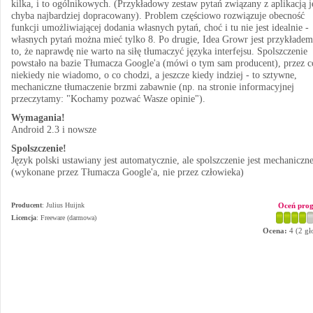
kilka, i to ogólnikowych. (Przykładowy zestaw pytań związany z aplikacją j
chyba najbardziej dopracowany). Problem częściowo rozwiązuje obecność
funkcji umożliwiającej dodania własnych pytań, choć i tu nie jest idealnie -
własnych pytań można mieć tylko 8. Po drugie, Idea Growr jest przykładem
to, że naprawdę nie warto na siłę tłumaczyć języka interfejsu. Spolszczenie
powstało na bazie Tłumacza Google'a (mówi o tym sam producent), przez c
niekiedy nie wiadomo, o co chodzi, a jeszcze kiedy indziej - to sztywne,
mechaniczne tłumaczenie brzmi zabawnie (np. na stronie informacyjnej
przeczytamy: "Kochamy pozwać Wasze opinie").
Wymagania!
Android 2.3 i nowsze
Spolszczenie!
Język polski ustawiany jest automatycznie, ale spolszczenie jest mechaniczn
(wykonane przez Tłumacza Google'a, nie przez człowieka)
Producent
:
Julius Huijnk
Oceń pro
Licencja
: Freeware (darmowa)
Ocena:
4
(
2
gł