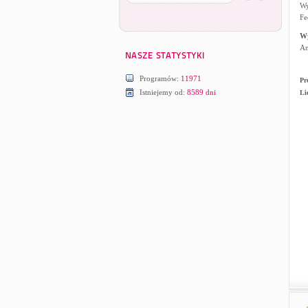
Wy
Fe
W
An
Programów:
11971
Pr
Istniejemy od:
8589 dni
Li