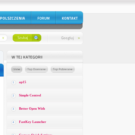
ap15
1
Simple Control
2
Better Open With
3
FastKey Launcher
4