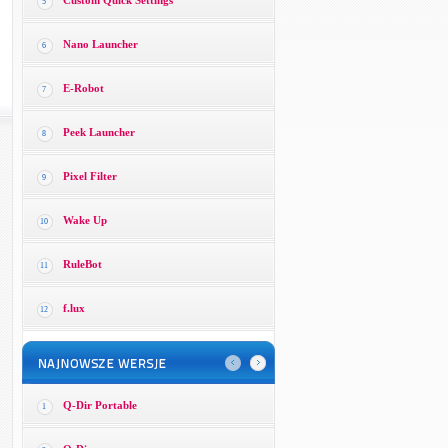
Custom Quick Settings
5
Nano Launcher
6
E-Robot
7
Peek Launcher
8
Pixel Filter
9
Wake Up
10
RuleBot
11
f.lux
12
Q-Dir Portable
1