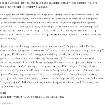
łości (po tapnięciu) lub oznaczyć jako ulubioną. Zmiana statusu w tym ostatnim wypadku
dzie odzwierciedlona w oficjalnym kliencie.
zelkie powiadomienia systemu również będziemy otrzymywać na tym samym ekranie, lecz
dą miały wyższy priorytet i w związku z tym będą wyświetlane na samej górze. Czy jednak
ws, czy powiadomienie - usuniemy z widoku niepotrzebną informację zwykłym gestem w
awo. Natomiast przesunięcie w stronę przeciwną, czyli w lewo, oznaczać będzie przejście do
ugiego ekranu pulpitu, zawierającego spis wszystkich zainstalowanych przez nas aplikacji.
stępna jest tu też ich wyszukiwarka - ale to już wszystko, więc wróćmy do o wiele ciekawszego
ranu startowego.
chowanie w ramach danego serwisu można spersonalizować. Ciągnąc przykład Feedly:
unięcie wiadomości (gest w prawo) może być powiązane z oznaczeniem jej jako przeczytanej. Z
lei wpisy z Reddita mogą być uszeregowane wedle gorących, nowych lub topowych.
teresująco przedstawia się aspekt wizualny. Newsy mogą być bowiem wyświetlane w aż
lkunastu różnorodnych formach. Dostępnych jest 16 układów: m.in. z jasnym i ciemnym tłem,
dokiem jedno- i dwukolumnowym, z marginesami i bez. Dla każdego coś miłego. Ponadto
żna określić częstotliwość odświeżania newsów. Domyślnie odbywa się to co 30 minut; inne
cje: co 15 minut, co godzinę, co pół dnia, raz na dzień, ręcznie. Domyślnie synchronizacja
iała za pośrednictwem komórkowej transmisji danych, ale jest funkcja ograniczenia do łączności
korzystującej wi-fi. Jeśli chodzi o inne ustawienia, tapeta launchera może być własna, choć
myślnie taka nie jest.
waga!
ogram jest w wersji beta, więc może działać niestabilnie itp.
raniczenia!