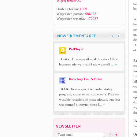
Więcej tematów
ca
bę
Osób na forum:
1909
Wszystkich postów:
986428
Wszystkich tematów:
172037
Ws
bę
ne
pr
dr
Do
PotPlayer
ek
~kuśka:
Tnie wszystko jak brzytwa ! Nikt
Za
lepszego nie wymyślił i nie wymyśli ...
us
ko
In
Directory List & Print
ki
wi
~AAA:
To rzeczywiście bardzo dobry
mo
program, szczerze wart polecenia. Przy tak
op
wysokiej ocenie być może niestosowne jest
dz
wspominać o innym, nieco l...
wy
do
U
Pr
Og