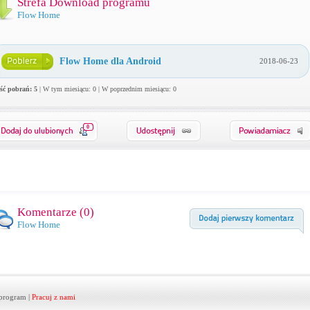
Strefa Download programu
Flow Home
Flow Home dla Android
2018-06-23
ość pobrań: 5
| W tym miesiącu: 0 | W poprzednim miesiącu: 0
0
Komentarze (
0
)
Flow Home
program
|
Pracuj z nami