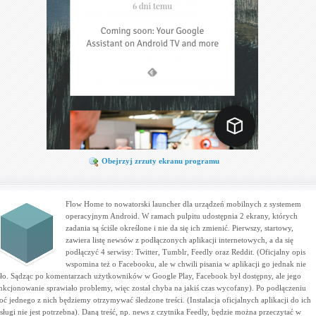
Obejrzyj zrzuty ekranu programu
Flow Home to nowatorski launcher dla urządzeń mobilnych z systemem
operacyjnym Android. W ramach pulpitu udostępnia 2 ekrany, których
zadania są ściśle określone i nie da się ich zmienić. Pierwszy, startowy,
zawiera listę newsów z podłączonych aplikacji internetowych, a da się
podłączyć 4 serwisy: Twitter, Tumblr, Feedly oraz Reddit. (Oficjalny opis
wspomina też o Facebooku, ale w chwili pisania w aplikacji go jednak nie
ło. Sądząc po komentarzach użytkowników w Google Play, Facebook był dostępny, ale jego
nkcjonowanie sprawiało problemy, więc został chyba na jakiś czas wycofany). Po podłączeniu
oć jednego z nich będziemy otrzymywać śledzone treści. (Instalacja oficjalnych aplikacji do ich
sługi nie jest potrzebna). Daną treść, np. news z czytnika Feedly, będzie można przeczytać w