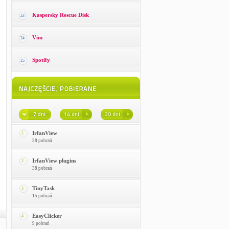
Kaspersky Rescue Disk
23
Vim
24
Spotify
25
IrfanView
1
38 pobrań
IrfanView plugins
2
38 pobrań
TinyTask
3
15 pobrań
EasyClicker
4
9 pobrań