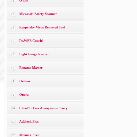
Q-Dir
2
Microsoft Safety Scanner
3
Kaspersky Virus Removal Tool
4
Dr.WEB CureIt!
5
Light Image Resizer
6
Rename Master
7
Helium
8
Opera
9
ChrisPC Free Anonymous Proxy
10
Adblock Plus
11
Mixmax Free
12