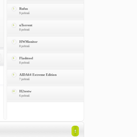
Rufus
5
9 pobrań
uTorrent
6
8 pobrań
HWMonitor
7
8 pobrań
Flashtool
8
8 pobrań
AIDA64 Extreme Edition
9
7 pobrań
H2testw
10
6 pobrań