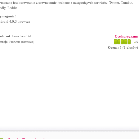
magane jest korzystanie z przynajmniej jednego z następujących serwisów: Twitter, Tumblr,
edly, Reddit
ymagania!
droid 4.0.3 i nowsze
oducent
:
Larva Labs Ltd.
Oceń program:
cencja
: Freeware (darmowa)
-
/5
Ocena:
5
(
1
głosów)