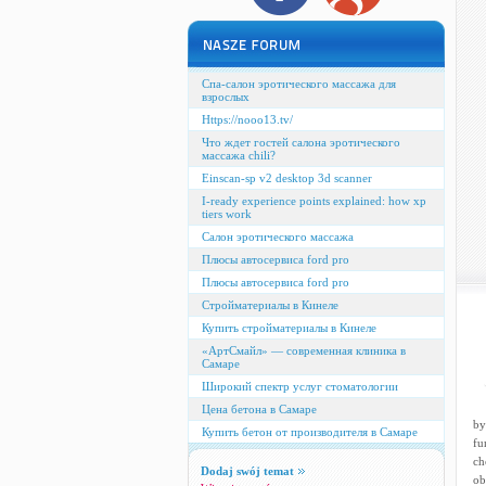
Спа-салон эротического массажа для
взрослых
Https://nooo13.tv/
Что ждет гостей салона эротического
массажа chili?
Einscan-sp v2 desktop 3d scanner
I-ready experience points explained: how xp
tiers work
Салон эротического массажа
Плюсы автосервиса ford pro
Плюсы автосервиса ford pro
Стройматериалы в Кинеле
Купить стройматериалы в Кинеле
«АртСмайл» — современная клиника в
Самаре
Широкий спектр услуг стоматологии
Цена бетона в Самаре
by
Купить бетон от производителя в Самаре
fu
ch
Dodaj swój temat
ob