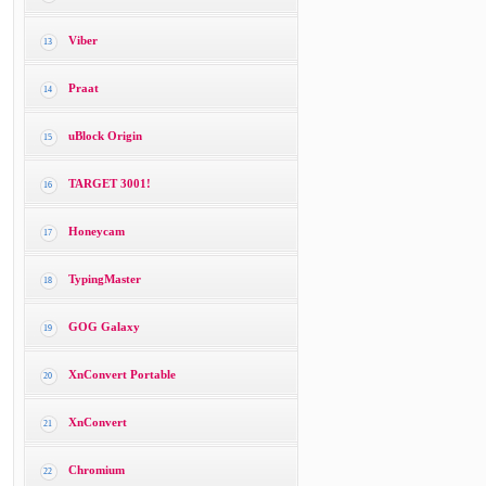
Viber
13
Praat
14
uBlock Origin
15
TARGET 3001!
16
Honeycam
17
TypingMaster
18
GOG Galaxy
19
XnConvert Portable
20
XnConvert
21
Chromium
22