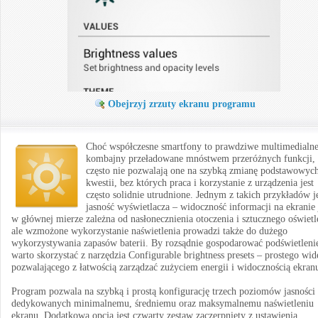
Obejrzyj zrzuty ekranu programu
Choć współczesne smartfony to prawdziwe multimedialn
kombajny przeładowane mnóstwem przeróżnych funkcji, 
często nie pozwalają one na szybką zmianę podstawowyc
kwestii, bez których praca i korzystanie z urządzenia jest
często solidnie utrudnione. Jednym z takich przykładów j
jasność wyświetlacza – widoczność informacji na ekranie 
w głównej mierze zależna od nasłonecznienia otoczenia i sztucznego oświetl
ale wzmożone wykorzystanie naświetlenia prowadzi także do dużego
wykorzystywania zapasów baterii. By rozsądnie gospodarować podświetleni
warto skorzystać z narzędzia Configurable brightness presets – prostego wid
pozwalającego z łatwością zarządzać zużyciem energii i widocznością ekran
Program pozwala na szybką i prostą konfigurację trzech poziomów jasności
dedykowanych minimalnemu, średniemu oraz maksymalnemu naświetleniu
ekranu. Dodatkową opcją jest czwarty zestaw zaczerpnięty z ustawienia