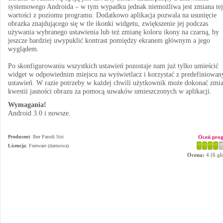
systemowego Androida – w tym wypadku jednak niemożliwa jest zmiana tej
wartości z poziomu programu. Dodatkowo aplikacja pozwala na usunięcie
obrazka znajdującego się w tle ikonki widgetu, zwiększenie jej podczas
używania wybranego ustawienia lub też zmianę koloru ikony na czarną, by
jeszcze bardziej uwypuklić kontrast pomiędzy ekranem głównym a jego
wyglądem.
Po skonfigurowaniu wszystkich ustawień pozostaje nam już tylko umieścić
widget w odpowiednim miejscu na wyświetlacz i korzystać z predefiniowan
ustawień. W razie potrzeby w każdej chwili użytkownik może dokonać zmi
kwestii jasności obrazu za pomocą suwaków umieszczonych w aplikacji.
Wymagania!
Android 3.0 i nowsze.
Producent
:
Iber Parodi Siri
Oceń pro
Licencja
: Freeware (darmowa)
Ocena:
4
(
6
gł