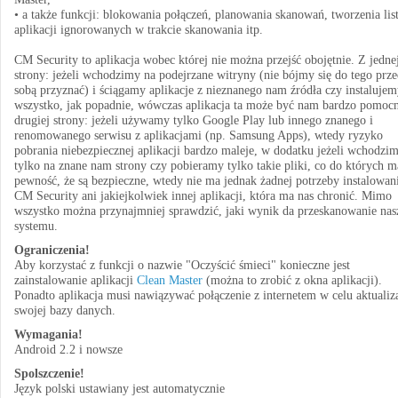
• a także funkcji: blokowania połączeń, planowania skanowań, tworzenia lis
aplikacji ignorowanych w trakcie skanowania itp.
CM Security to aplikacja wobec której nie można przejść obojętnie. Z jedne
strony: jeżeli wchodzimy na podejrzane witryny (nie bójmy się do tego prz
sobą przyznać) i ściągamy aplikacje z nieznanego nam źródła czy instaluje
wszystko, jak popadnie, wówczas aplikacja ta może być nam bardzo pomoc
drugiej strony: jeżeli używamy tylko Google Play lub innego znanego i
renomowanego serwisu z aplikacjami (np. Samsung Apps), wtedy ryzyko
pobrania niebezpiecznej aplikacji bardzo maleje, w dodatku jeżeli wchodzi
tylko na znane nam strony czy pobieramy tylko takie pliki, co do których 
pewność, że są bezpieczne, wtedy nie ma jednak żadnej potrzeby instalowan
CM Security ani jakiejkolwiek innej aplikacji, która ma nas chronić. Mimo
wszystko można przynajmniej sprawdzić, jaki wynik da przeskanowanie nas
systemu.
Ograniczenia!
Aby korzystać z funkcji o nazwie "Oczyścić śmieci" konieczne jest
zainstalowanie aplikacji
Clean Master
(można to zrobić z okna aplikacji).
Ponadto aplikacja musi nawiązywać połączenie z internetem w celu aktualiza
swojej bazy danych.
Wymagania!
Android 2.2 i nowsze
Spolszczenie!
Język polski ustawiany jest automatycznie