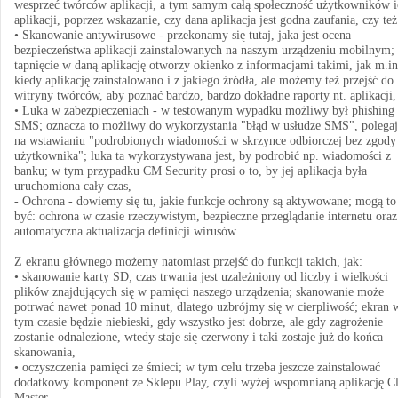
wesprzeć twórców aplikacji, a tym samym całą społeczność użytkowników i
aplikacji, poprzez wskazanie, czy dana aplikacja jest godna zaufania, czy też
• Skanowanie antywirusowe - przekonamy się tutaj, jaka jest ocena
bezpieczeństwa aplikacji zainstalowanych na naszym urządzeniu mobilnym;
tapnięcie w daną aplikację otworzy okienko z informacjami takimi, jak m.in
kiedy aplikację zainstalowano i z jakiego źródła, ale możemy też przejść do
witryny twórców, aby poznać bardzo, bardzo dokładne raporty nt. aplikacji,
• Luka w zabezpieczeniach - w testowanym wypadku możliwy był phishing
SMS; oznacza to możliwy do wykorzystania "błąd w usłudze SMS", polega
na wstawianiu "podrobionych wiadomości w skrzynce odbiorczej bez zgody
użytkownika"; luka ta wykorzystywana jest, by podrobić np. wiadomości z
banku; w tym przypadku CM Security prosi o to, by jej aplikacja była
uruchomiona cały czas,
- Ochrona - dowiemy się tu, jakie funkcje ochrony są aktywowane; mogą to
być: ochrona w czasie rzeczywistym, bezpieczne przeglądanie internetu oraz
automatyczna aktualizacja definicji wirusów.
Z ekranu głównego możemy natomiast przejść do funkcji takich, jak:
• skanowanie karty SD; czas trwania jest uzależniony od liczby i wielkości
plików znajdujących się w pamięci naszego urządzenia; skanowanie może
potrwać nawet ponad 10 minut, dlatego uzbrójmy się w cierpliwość; ekran 
tym czasie będzie niebieski, gdy wszystko jest dobrze, ale gdy zagrożenie
zostanie odnalezione, wtedy staje się czerwony i taki zostaje już do końca
skanowania,
• oczyszczenia pamięci ze śmieci; w tym celu trzeba jeszcze zainstalować
dodatkowy komponent ze Sklepu Play, czyli wyżej wspomnianą aplikację C
Master,