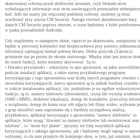
skanowania) ochrona przed złośliwymi stronami, czyli blokada stron
wyłudzających informacje oraz stron zawierających potencjalnie niebezpiec
kod. Jeśli nie mamy już włączonej podobnej ochrony, możemy ją teraz
uruchomić przy użyciu CM Security. Nastąpi również aktualizowanie bazy
danych CM Security poprzez internet, o czym będziemy z kolei poinformo
w pasku powiadomień Androida.
Gdy znajdziemy w następnym oknie, raporcie po skanowaniu, oznajmiony 
będzie w pierwszej kolejności stan bezpieczeństwa przy pomocy jednoznacz
informacji zajmującej niemal połowę ekranu. Dolny przycisk (Zakończ)
przeniesie nas po prostu do ekranu startowego. Między nimi jest jeszcze dos
do trzech funkcji, które możemy aktywować. Są to:
• Doradca prywatności - zobaczymy tu spis uprawnień, na jakie zezwoliliśm
podczas instalacji aplikacji, a także nazwę przykładowego programu
korzystającego z tego uprawnienia oraz liczbę innych programów również z
zezwolenia korzystających; nazwy uprawnień są tu jednak bardziej czytelne 
w trakcie instalowaniu aplikacji, tzn. podzielono je na ogólnie wykorzystyw
funkcje; są to: numery telefonów (dzwonienie), czytaj lub wysyłaj wiadomo
(SMS i MMS), śledzenie lokalizacji, dostęp do kontaktów, przeczytaj infor
o urządzeniu, dostęp do konta oraz rób zdjęcia lub filmy wideo; wybranie j
z grup umożliwi nam zapoznanie się z bardziej szczegółową analizą;
przykładowo, aplikacje korzystające z uprawnienia "numery telefonów" to
aplikacje, które mogą "dzwonić na numery telefonów lub monitorować stan
telefonu", co "może być płatne"; ujrzymy też listę wszystkich aplikacji
korzystających z takiego uprawnienia, jak i będziemy mogli tapnąć w nazwi
wybranej, co da nam przejście do kolejnego okna; w tym, już ostatnim, mo