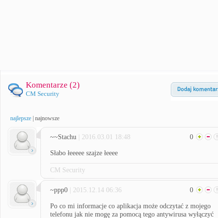
Komentarze (
2
)
CM Security
najlepsze
|
najnowsze
~~Stachu
| 2016.03.01 18:48
0
Słabo łeeeee szajze łeeee
CM Security
~ppp0
| 2015.12.14 06:36
0
Po co mi informacje co aplikacja może odczytać z mojego
telefonu jak nie mogę za pomocą tego antywirusa wyłączyć