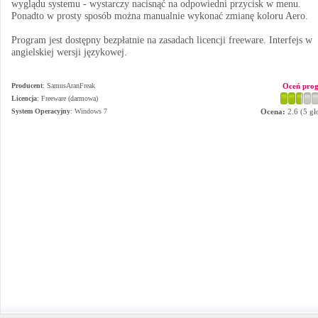
wyglądu systemu - wystarczy nacisnąć na odpowiedni przycisk w menu.
Ponadto w prosty sposób można manualnie wykonać zmianę koloru Aero.
Program jest dostępny bezpłatnie na zasadach licencji freeware. Interfejs w
angielskiej wersji językowej.
Producent
:
SamusAranFreak
Oceń pro
Licencja
: Freeware (darmowa)
System Operacyjny
:
Windows 7
Ocena:
2.6
(
5
gł