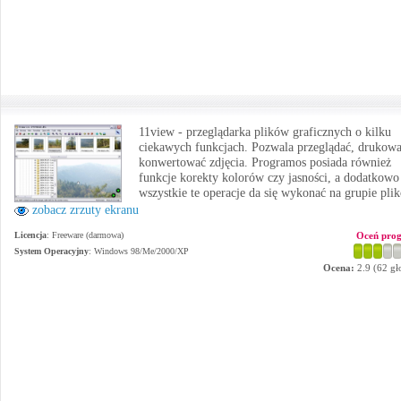
11view - przeglądarka plików graficznych o kilku
ciekawych funkcjach. Pozwala przeglądać, drukowa
konwertować zdjęcia. Programos posiada również
funkcje korekty kolorów czy jasności, a dodatkowo
wszystkie te operacje da się wykonać na grupie pli
zobacz zrzuty ekranu
Licencja
: Freeware (darmowa)
Oceń pro
System Operacyjny
:
Windows 98/Me/2000/XP
Ocena:
2.9
(
62
gł