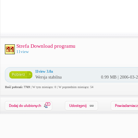
Strefa Download programu
11view
11view 3.0a
Wersja stabilna
0.99 MB | 2006-03-
Ilość pobrań: 7769
| W tym miesiącu: 0 | W poprzednim miesiącu: 54
0