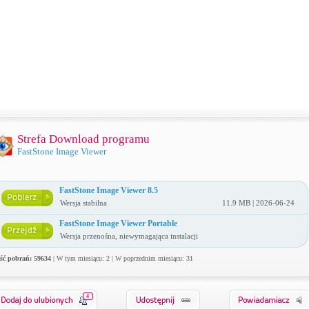
Strefa Download programu
FastStone Image Viewer
FastStone Image Viewer 8.5
Wersja stabilna
11.9 MB | 2026-06-24
FastStone Image Viewer Portable
Wersja przenośna, niewymagająca instalacji
ość pobrań: 59634
| W tym miesiącu: 2 | W poprzednim miesiącu: 31
4