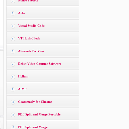
Adlice Protect
2
Anki
3
Visual Studio Code
4
VT Hash Check
5
Alternate Pic View
6
Debut Video Capture Software
7
Helium
8
AIMP
9
Grammarly for Chrome
10
PDF Split and Merge Portable
11
PDF Split and Merge
12