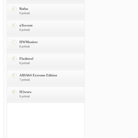
Rufus
5
9 pobrań
uTorrent
6
8 pobrań
HWMonitor
7
8 pobrań
Flashtool
8
8 pobrań
AIDA64 Extreme Edition
9
7 pobrań
H2testw
10
6 pobrań