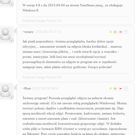
W wersji 4.8 z dn.2013-04-04 na stronie FastsStone piszą , że obsługuje
Windows 8.
FastStone Image Viewer 4.8
~cezary
| 2013.06.18 17:33
4
Jak pisali poprzednicy: świetna przeglądarka, bardzo dobre opcje
edycyjne,... nanoszenie notatek na zdjęcia (deska kreślarska)... masowa
zmiana nazw i konwersja plików,... i wiele innych opcji; a wszystko -
prosto, intuicyjnie. Jeśli ktoś nie musi wyodrębniać/wycinać
poszczególnych elementów na zdjęciu to program ten w zupełności
zastępuje inne, także płatne edytory graficzne. Gorąco polecam!
FastStone Image Viewer 4.8
~Piotr
| 2012.08.28 08:51
4
Świetny program! Pozwala przeglądać zdjęcia na pełnym ekranie
zachowując ostrość. (Co nie zawsze robią przeglądarki Windowsa). Można
tworzyć pokazy slajdów z podkładem muzycznym, przejściami itp. Daje
sporą możliwość edycji zdjęć. Prostowanie, kadrowanie, zmiany kolorów,
ostrzenie a nawet usuwanie plam i wad. (klonowanie i łatanie). Jest
rozbudowana możliwość konwertowania grupowego zdjęć. W dodatku
widzi pliki w formacie RAW również w wersji po wywołaniu. (sprawdzone
na Nikonie). Przy czym wszystkie funkcje są łatwe do obsługi -intuicyjne.