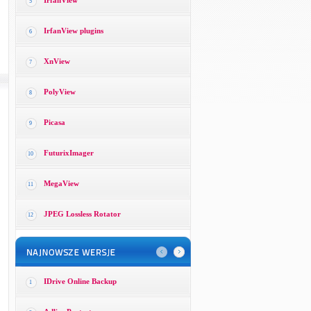
IrfanView
5
IrfanView plugins
6
XnView
7
PolyView
8
Picasa
9
FuturixImager
10
MegaView
11
JPEG Lossless Rotator
12
IDrive Online Backup
1