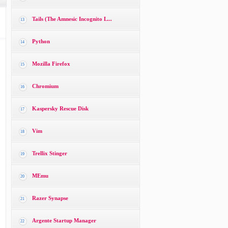
Tails (The Amnesic Incognito L...
13
Python
14
Mozilla Firefox
15
Chromium
16
Kaspersky Rescue Disk
17
Vim
18
Trellix Stinger
19
MEmu
20
Razer Synapse
21
Argente Startup Manager
22