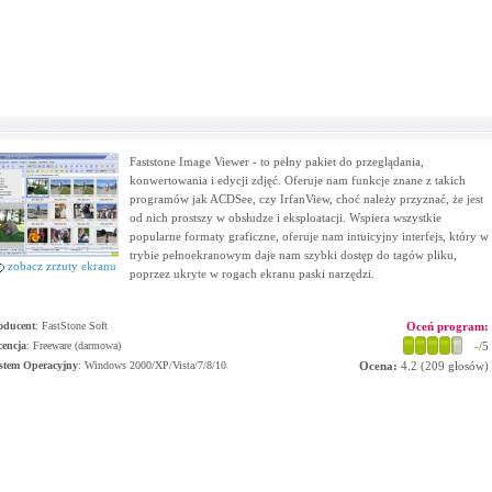
Faststone Image Viewer - to pełny pakiet do przeglądania,
konwertowania i edycji zdjęć. Oferuje nam funkcje znane z takich
programów jak ACDSee, czy IrfanView, choć należy przyznać, że jest
od nich prostszy w obsłudze i eksploatacji. Wspiera wszystkie
popularne formaty graficzne, oferuje nam intuicyjny interfejs, który w
trybie pełnoekranowym daje nam szybki dostęp do tagów pliku,
zobacz zrzuty ekranu
poprzez ukryte w rogach ekranu paski narzędzi.
oducent
:
FastStone Soft
Oceń program:
cencja
: Freeware (darmowa)
-
/5
stem Operacyjny
:
Windows 2000/XP/Vista/7/8/10
Ocena:
4.2
(
209
głosów)