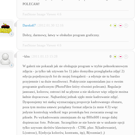
POLECAM!
FastStone Image Viewer 4.6
Dareks67
| 2012.01.30 12:16
4
Dobry, darmowy, łatwy w obsłudze program graficzny.
FastStone Image Viewer 4.6
~kbn
| 2011.01.13 15:28
0
W galerii nie pokazali jak sie obsluguje program w trybie pełnoekranowym
zdjęcia - ja tylko tak używam bo 1) jako domyślna przeglądarka zdjęć 2)
edycja pojedynczych fot do mojej fotogalerii - a edytuje sie tu bardzo
przyjemnie i sa duże mozliwosci. Praktycznie zapomnialam juz o swoim
programie graficznym (PhotoFiltre który również polecam). Regulacje
jasnoasci, kolorow, ostrosci itd sa płynne a nie skokowe więc zdjęcie można
ładnie dopracowac. Najbardziej jednak ujęło mnie kadrowanie zdjęć.
Dysponujemy też siatką wyznaczającą proporcje kadrowanego obszaru,
poza tym można ustawic pożądany format zdjecia (u mnie 4:3) więc
jedynie kontroluję wielkość tego prostokąta bez zwracania uwagi na
piksele. Po wykadrowaniu zmniejszam do np 800x600 i moge dalej
dopieszczac foto. Polecam. Szczególnie ze nie bawie sie w szukanie opcji
tylko uzywam skrótów klawiszowych - CTRL plus: X(kadrowanie),
L(ostrosc), E(edycja kolorów, kontrastu, itp), R(rozmiar) ;)