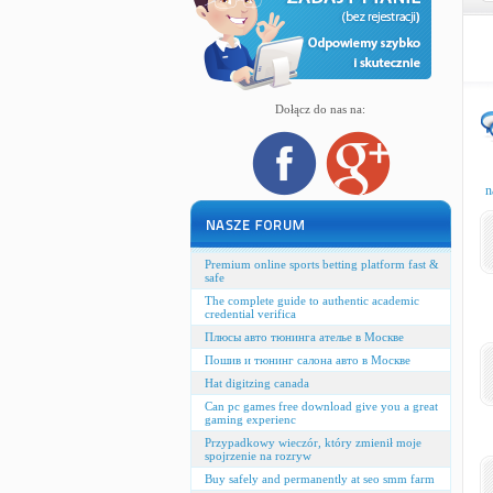
Dołącz do nas na:
n
Premium online sports betting platform fast &
safe
The complete guide to authentic academic
credential verifica
Плюсы авто тюнинга ателье в Москве
Пошив и тюнинг салона авто в Москве
Hat digitzing canada
Can pc games free download give you a great
gaming experienc
Przypadkowy wieczór, który zmienił moje
spojrzenie na rozryw
Buy safely and permanently at seo smm farm