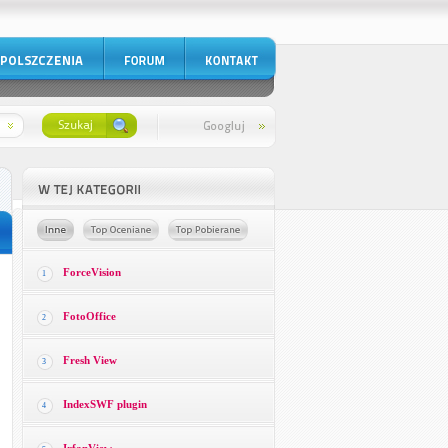
ForceVision
1
FotoOffice
2
Fresh View
3
IndexSWF plugin
4