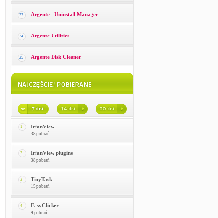
Argente - Uninstall Manager
23
Argente Utilities
24
Argente Disk Cleaner
25
IrfanView
1
38 pobrań
IrfanView plugins
2
38 pobrań
TinyTask
3
15 pobrań
EasyClicker
4
9 pobrań