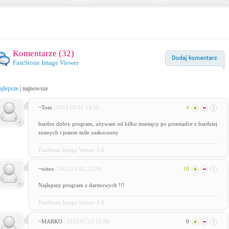
Komentarze (
32
)
FastStone Image Viewer
ajlepsze
|
najnowsze
~Tom
| 2014.03.01 14:50
4
bardzo dobry program, używam od kilku miesięcy po przesiadce z bardziej
znanych i jestem mile zaskoczony
FastStone Image Viewer 5.0
~witos
| 2013.11.01 22:16
10
Najlepszy program z darmowych !!!
FastStone Image Viewer 4.8
~MARKO
| 2013.07.15 12:06
0