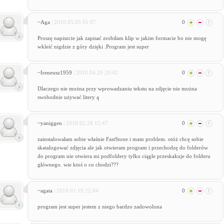
~Aga
| 2010.05.05 01:07
0
Proszę napiszcie jak zapisać zrobiłam klip w jakim formacie bo nie mogę
wkleić nigdzie z góry dzięki .Program jest super
~Ireneusz1959
| 2010.04.20 20:42
0
Dlaczego nie można przy wprowadzaniu tekstu na zdjęcie nie można
swobodnie używać litery ą
~yaniggen
| 2010.02.28 15:47
0
zainstalowałam sobie właśnie FastStone i mam problem. otóż chcę sobie
skatalogować zdjęcia ale jak otwieram program i przechodzę do folderów
do program nie otwiera mi podfoldery tylko ciągle przeskakuje do folderu
głównego. wie ktoś o co chodzi???
~agata
| 2010.01.19 22:04
0
program jest super jestem z niego bardzo zadowolona