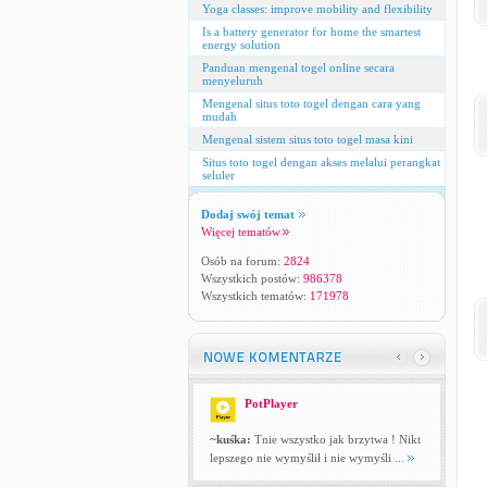
Yoga classes: improve mobility and flexibility
Is a battery generator for home the smartest
energy solution
Panduan mengenal togel online secara
menyeluruh
Mengenal situs toto togel dengan cara yang
mudah
Mengenal sistem situs toto togel masa kini
Situs toto togel dengan akses melalui perangkat
seluler
Dodaj swój temat
Więcej tematów
Osób na forum:
2824
Wszystkich postów:
986378
Wszystkich tematów:
171978
PotPlayer
~kuśka:
Tnie wszystko jak brzytwa ! Nikt
lepszego nie wymyślił i nie wymyśli ...