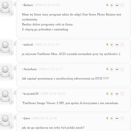
~Robert
| 2009.11.19 14:20
0
Mam tej firmy inny program także do zdjęć-Fast Stone Photo Resizer-jest
wyśmienity.
Bardzo dobre programy robi ta firma.
Z chęcią go pobrałem i zainstaluję.
~milord
| 2009.11.19 11:47
0
ja używam FastStone Max. ACD wysiada normalnie przy tej szybkości:-)
~AniaAnia
| 2009.11.13 21:17
0
Jak zapisać prezentacje z możliwością odtworzenia na DVD !!!!!
~krzysiek30
| 2009.10.01 18:35
0
"FastStone Image Viewer 3.9PL jest spoko.Ja korzystam i nie narzekam.
~dave
| 2009.09.13 22:49
0
jak sie go spolszcza tzn żeby był polski jezyk?