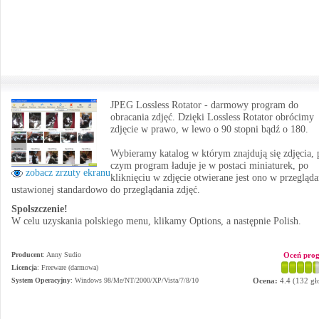
JPEG Lossless Rotator - darmowy program do
obracania zdjęć. Dzięki Lossless Rotator obrócimy
zdjęcie w prawo, w lewo o 90 stopni bądź o 180.
Wybieramy katalog w którym znajdują się zdjęcia, 
czym program ładuje je w postaci miniaturek, po
zobacz zrzuty ekranu
kliknięciu w zdjęcie otwierane jest ono w przegląda
ustawionej standardowo do przeglądania zdjęć.
Spolszczenie!
W celu uzyskania polskiego menu, klikamy Options, a następnie Polish.
Producent
:
Anny Sudio
Oceń pro
Licencja
: Freeware (darmowa)
System Operacyjny
:
Windows 98/Me/NT/2000/XP/Vista/7/8/10
Ocena:
4.4
(
132
gł