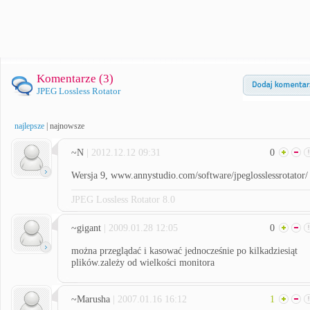
Komentarze (
3
)
JPEG Lossless Rotator
najlepsze
|
najnowsze
~N
| 2012.12.12 09:31
0
Wersja 9, www.annystudio.com/software/jpeglosslessrotator/
JPEG Lossless Rotator 8.0
~gigant
| 2009.01.28 12:05
0
można przeglądać i kasować jednocześnie po kilkadziesiąt
plików.zależy od wielkości monitora
~Marusha
| 2007.01.16 16:12
1