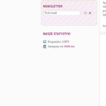
Sp
Gł
pr
za
Fre
Programów:
11971
Istniejemy od:
8589 dni