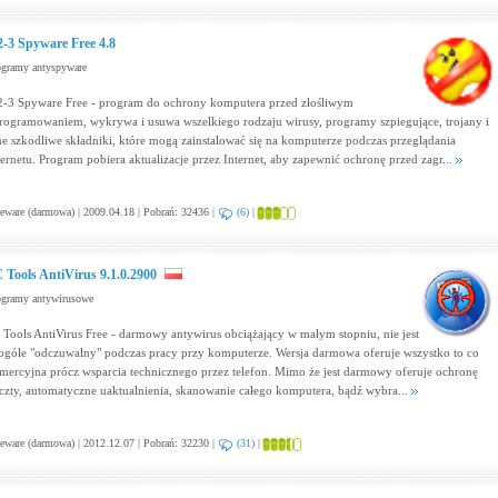
2-3 Spyware Free 4.8
ogramy antyspyware
2-3 Spyware Free - program do ochrony komputera przed złośliwym
rogramowaniem, wykrywa i usuwa wszelkiego rodzaju wirusy, programy szpiegujące, trojany i
ne szkodliwe składniki, które mogą zainstalować się na komputerze podczas przeglądania
ternetu. Program pobiera aktualizacje przez Internet, aby zapewnić ochronę przed zagr...
eware (darmowa) | 2009.04.18 | Pobrań: 32436 |
(6)
|
 Tools AntiVirus 9.1.0.2900
ogramy antywirusowe
 Tools AntiVirus Free - darmowy antywirus obciążający w małym stopniu, nie jest
ogóle "odczuwalny" podczas pracy przy komputerze. Wersja darmowa oferuje wszystko to co
mercyjna prócz wsparcia technicznego przez telefon. Mimo że jest darmowy oferuje ochronę
czty, automatyczne uaktualnienia, skanowanie całego komputera, bądź wybra...
eware (darmowa) | 2012.12.07 | Pobrań: 32230 |
(31)
|