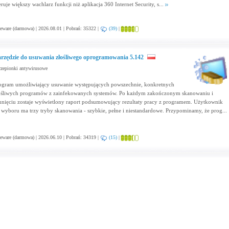
eruje większy wachlarz funkcji niż aplikacja 360 Internet Security, s...
eware (darmowa) | 2026.08.01 | Pobrań: 35322 |
(39)
|
rzędzie do usuwania złośliwego oprogramowania 5.142
zepionki antywirusowe
ogram umożliwiający usuwanie występujących powszechnie, konkretnych
ośliwych programów z zainfekowanych systemów. Po każdym zakończonym skanowaniu i
unięciu zostaje wyświetlony raport podsumowujący rezultaty pracy z programem. Użytkownik
 wyboru ma trzy tryby skanowania - szybkie, pełne i niestandardowe. Przypominamy, że prog...
eware (darmowa) | 2026.06.10 | Pobrań: 34319 |
(15)
|