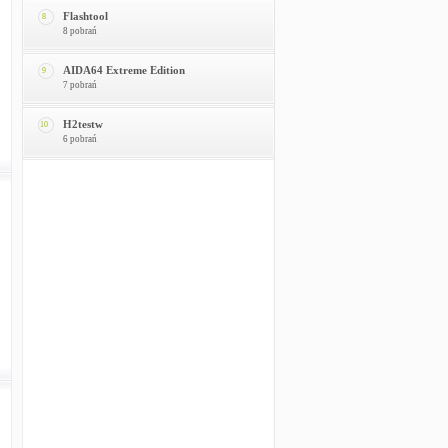
Flashtool
8
8 pobrań
AIDA64 Extreme Edition
9
7 pobrań
H2testw
10
6 pobrań