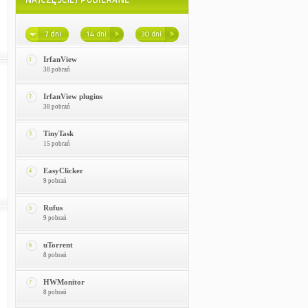
IrfanView
1
38 pobrań
IrfanView plugins
2
38 pobrań
TinyTask
3
15 pobrań
EasyClicker
4
9 pobrań
Rufus
5
9 pobrań
uTorrent
6
8 pobrań
HWMonitor
7
8 pobrań