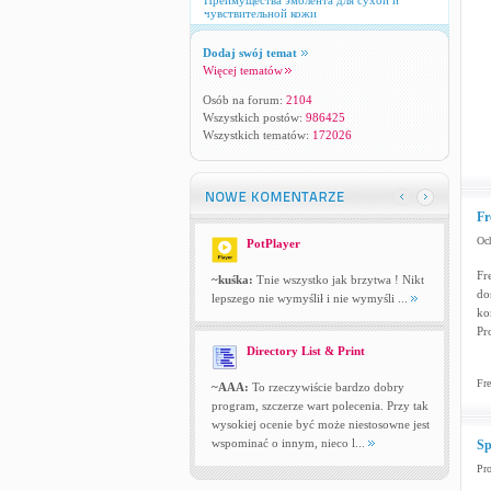
Преимущества эмолента для сухой и
чувствительной кожи
Dodaj swój temat
Więcej tematów
Osób na forum:
2104
Wszystkich postów:
986425
Wszystkich tematów:
172026
Fr
Och
PotPlayer
Fr
~kuśka:
Tnie wszystko jak brzytwa ! Nikt
do
lepszego nie wymyślił i nie wymyśli ...
ko
Pr
Directory List & Print
Fre
~AAA:
To rzeczywiście bardzo dobry
program, szczerze wart polecenia. Przy tak
wysokiej ocenie być może niestosowne jest
wspominać o innym, nieco l...
Sp
Pr