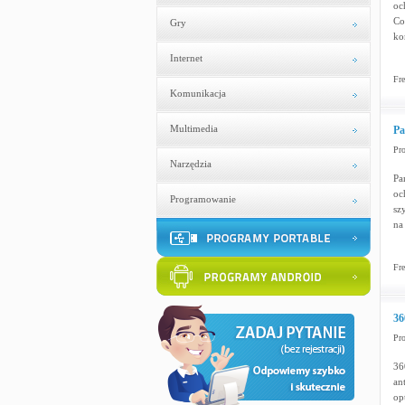
oc
Co
Gry
ko
Internet
Fre
Komunikacja
Multimedia
Pa
Pr
Narzędzia
Pa
oc
Programowanie
sz
na
Fre
36
Pr
36
an
op