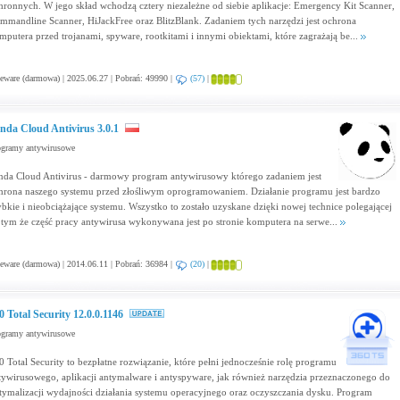
hronnych. W jego skład wchodzą cztery niezależne od siebie aplikacje: Emergency Kit Scanner,
mmandline Scanner, HiJackFree oraz BlitzBlank. Zadaniem tych narzędzi jest ochrona
mputera przed trojanami, spyware, rootkitami i innymi obiektami, które zagrażają be...
eware (darmowa) | 2025.06.27 | Pobrań: 49990 |
(57)
|
nda Cloud Antivirus 3.0.1
ogramy antywirusowe
nda Cloud Antivirus - darmowy program antywirusowy którego zadaniem jest
hrona naszego systemu przed złośliwym oprogramowaniem. Działanie programu jest bardzo
ybkie i nieobciążające systemu. Wszystko to zostało uzyskane dzięki nowej technice polegającej
 tym że część pracy antywirusa wykonywana jest po stronie komputera na serwe...
eware (darmowa) | 2014.06.11 | Pobrań: 36984 |
(20)
|
0 Total Security 12.0.0.1146
ogramy antywirusowe
0 Total Security to bezpłatne rozwiązanie, które pełni jednocześnie rolę programu
tywirusowego, aplikacji antymalware i antyspyware, jak również narzędzia przeznaczonego do
tymalizacji wydajności działania systemu operacyjnego oraz oczyszczania dysku. Program