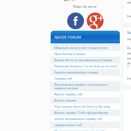
of
Dołącz do nas na:
Fre
Na
Szc
Широкий спектр услуг стоматологии
Pr
zł
Цена бетона в Самаре
us
Купить бетон от производителя в Самаре
do
Перевозка больного "от постели до постели".
Заказать медицинскую справку
Справки спб
Fre
Водительская справка с психиатром и
наркологом цена
Купить справку спб
Купить справку
Your opinion about the lyrics in the song
Купить справку 1144 в физдиспансере
купить медицинскую справку спб
справки купить спб