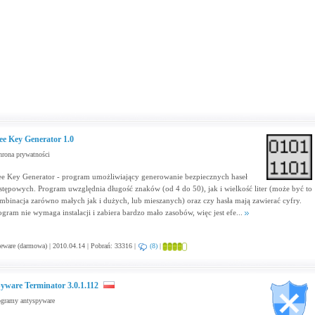
ee Key Generator 1.0
rona prywatności
ee Key Generator - program umożliwiający generowanie bezpiecznych haseł
stępowych. Program uwzględnia długość znaków (od 4 do 50), jak i wielkość liter (może być to
mbinacja zarówno małych jak i dużych, lub mieszanych) oraz czy hasła mają zawierać cyfry.
ogram nie wymaga instalacji i zabiera bardzo mało zasobów, więc jest efe...
eware (darmowa) | 2010.04.14 | Pobrań: 33316 |
(8)
|
yware Terminator 3.0.1.112
ogramy antyspyware