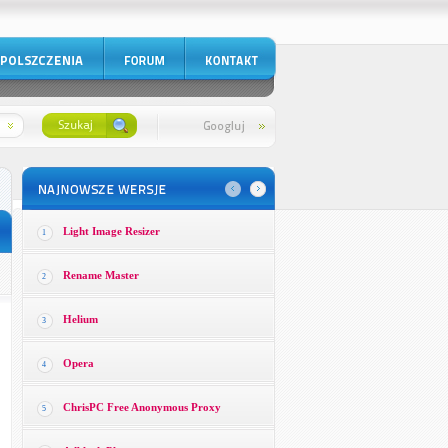
Light Image Resizer
1
Rename Master
2
Helium
3
Opera
4
ChrisPC Free Anonymous Proxy
5