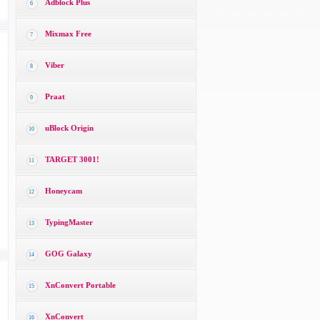
Adblock Plus
6
Mixmax Free
7
Viber
8
Praat
9
uBlock Origin
10
TARGET 3001!
11
Honeycam
12
TypingMaster
13
GOG Galaxy
14
XnConvert Portable
15
XnConvert
16