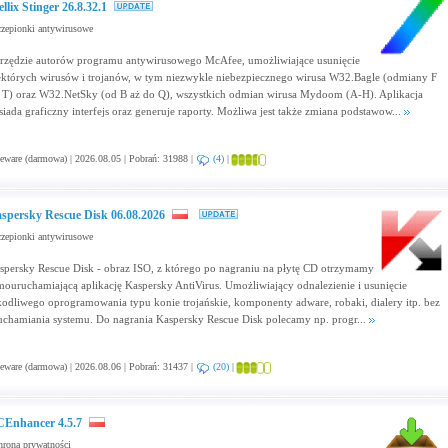
ellix Stinger 26.8.32.1
zepionki antywirusowe
rzędzie autorów programu antywirusowego McAfee, umożliwiające usunięcie
ektórych wirusów i trojanów, w tym niezwykle niebezpiecznego wirusa W32.Bagle (odmiany F
 T) oraz W32.NetSky (od B aż do Q), wszystkich odmian wirusa Mydoom (A-H). Aplikacja
siada graficzny interfejs oraz generuje raporty. Możliwa jest także zmiana podstawow...
eware (darmowa) | 2026.08.05 | Pobrań: 31988 |
(4)
|
spersky Rescue Disk 06.08.2026
zepionki antywirusowe
spersky Rescue Disk - obraz ISO, z którego po nagraniu na płytę CD otrzymamy
mouruchamiającą aplikację Kaspersky AntiVirus. Umożliwiający odnalezienie i usunięcie
kodliwego oprogramowania typu konie trojańskie, komponenty adware, robaki, dialery itp. bez
uchamiania systemu. Do nagrania Kaspersky Rescue Disk polecamy np. progr...
eware (darmowa) | 2026.08.06 | Pobrań: 31437 |
(20)
|
Enhancer 4.5.7
rona prywatności