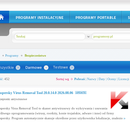
w
programosy.pl
Programy
Bezpieczeństwo
ść:
452
Sortuj wg
Pobrań
|
Nazwy
|
Daty
|
Oceny
|
Licencji
spersky Virus Removal Tool 20.0.14.0 2026.08.06
zepionki antywirusowe
spersky Virus Removal Tool to skaner antywirusowy do wykrywania i usuwania
ośliwego oprogramowania (wirusy, rootkity, konie trojańskie, adware i inne) od firmy
spersky. Program automatycznie skanuje określone przez użytkownika lokalizacje, znalezio