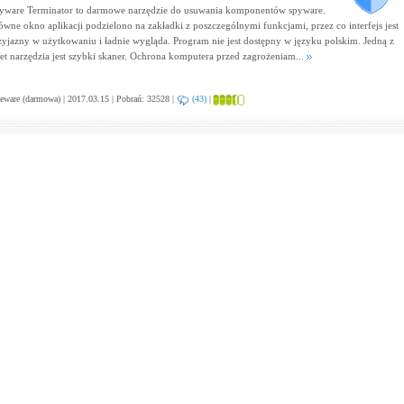
yware Terminator to darmowe narzędzie do usuwania komponentów spyware.
ówne okno aplikacji podzielono na zakładki z poszczególnymi funkcjami, przez co interfejs jest
zyjazny w użytkowaniu i ładnie wygląda. Program nie jest dostępny w języku polskim. Jedną z
let narzędzia jest szybki skaner. Ochrona komputera przed zagrożeniam...
eware (darmowa) | 2017.03.15 | Pobrań: 32528 |
(43)
|