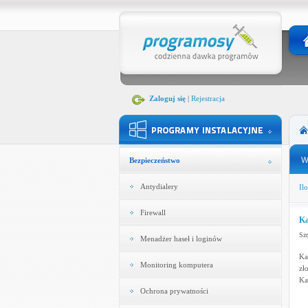
Zaloguj się
|
Rejestracja
Bezpieczeństwo
Antydialery
Ilo
Firewall
Ka
Szc
Menadżer haseł i loginów
Ka
Monitoring komputera
zł
Ka
Ochrona prywatności