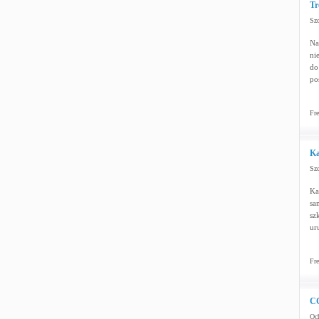
Tr
Szc
Na
ni
do
po
Fre
Ka
Szc
Ka
sa
sz
ur
Fre
CC
Och