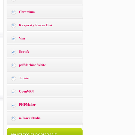
Chromium
17
Kaspersky Rescue Disk
18
Vim
19
Spotify
20
pdfMachine White
21
Todoist
22
OpenVPN
23
PHPMaker
24
n-Track Studio
25