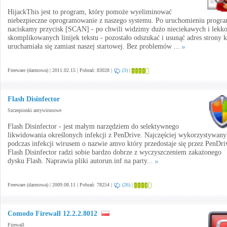
HijackThis jest to program, który pomoże wyeliminować
niebezpieczne oprogramowanie z naszego systemu. Po uruchomieniu progr
naciskamy przycisk [SCAN] - po chwili widzimy dużo nieciekawych i lekk
skomplikowanych linijek tekstu - pozostało odszukać i usunąć adres strony k
uruchamiała się zamiast naszej startowej. Bez problemów ...
Freeware (darmowa) | 2011.02.15 | Pobrań: 83028 |
(3)
|
Flash Disinfector
Szczepionki antywirusowe
Flash Disinfector - jest małym narzędziem do selektywnego
likwidowania określonych infekcji z PenDrive. Najczęściej wykorzystywany 
podczas infekcji wirusem o nazwie amvo który przedostaje się przez PenDriv
Flash Disinfector radzi sobie bardzo dobrze z wyczyszczeniem zakażonego
dysku Flash. Naprawia pliki autorun.inf na party...
Freeware (darmowa) | 2009.08.11 | Pobrań: 78254 |
(26)
|
Comodo Firewall 12.2.2.8012
Firewall