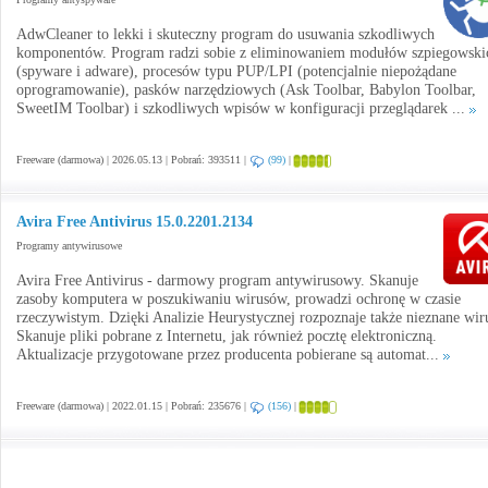
AdwCleaner to lekki i skuteczny program do usuwania szkodliwych
komponentów. Program radzi sobie z eliminowaniem modułów szpiegowski
(spyware i adware), procesów typu PUP/LPI (potencjalnie niepożądane
oprogramowanie), pasków narzędziowych (Ask Toolbar, Babylon Toolbar,
SweetIM Toolbar) i szkodliwych wpisów w konfiguracji przeglądarek ...
Freeware (darmowa) | 2026.05.13 | Pobrań: 393511 |
(99)
|
Avira Free Antivirus 15.0.2201.2134
Programy antywirusowe
Avira Free Antivirus - darmowy program antywirusowy. Skanuje
zasoby komputera w poszukiwaniu wirusów, prowadzi ochronę w czasie
rzeczywistym. Dzięki Analizie Heurystycznej rozpoznaje także nieznane wir
Skanuje pliki pobrane z Internetu, jak również pocztę elektroniczną.
Aktualizacje przygotowane przez producenta pobierane są automat...
Freeware (darmowa) | 2022.01.15 | Pobrań: 235676 |
(156)
|