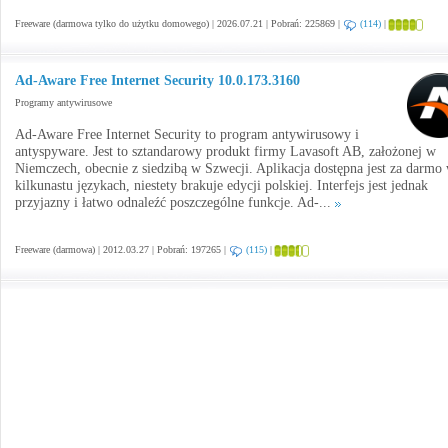
Freeware (darmowa tylko do użytku domowego) | 2026.07.21 | Pobrań: 225869 |
(114)
|
Ad-Aware Free Internet Security 10.0.173.3160
Programy antywirusowe
Ad-Aware Free Internet Security to program antywirusowy i
antyspyware. Jest to sztandarowy produkt firmy Lavasoft AB, założonej w
Niemczech, obecnie z siedzibą w Szwecji. Aplikacja dostępna jest za darmo
kilkunastu językach, niestety brakuje edycji polskiej. Interfejs jest jednak
przyjazny i łatwo odnaleźć poszczególne funkcje. Ad-...
Freeware (darmowa) | 2012.03.27 | Pobrań: 197265 |
(115)
|