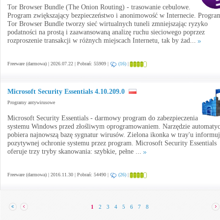
Tor Browser Bundle (The Onion Routing) - trasowanie cebulowe.
Program zwiększający bezpieczeństwo i anonimowość w Internecie. Progra
Tor Browser Bundle tworzy sieć wirtualnych tuneli zmniejszając ryzyko
podatności na prostą i zaawansowaną analizę ruchu sieciowego poprzez
rozproszenie transakcji w różnych miejscach Internetu, tak by żad...
Freeware (darmowa) | 2026.07.22 | Pobrań: 55909 |
(16)
|
Microsoft Security Essentials 4.10.209.0
Programy antywirusowe
Microsoft Security Essentials - darmowy program do zabezpieczenia
systemu Windows przed złośliwym oprogramowaniem. Narzędzie automatyc
pobiera najnowszą bazę sygnatur wirusów. Zielona ikonka w tray'u informuj
pozytywnej ochronie systemu przez program. Microsoft Security Essentials
oferuje trzy tryby skanowania: szybkie, pełne ...
Freeware (darmowa) | 2016.11.30 | Pobrań: 54490 |
(26)
|
1
2
3
4
5
6
7
8