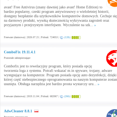
avast! Free Antivirus (znany dawniej jako avast! Home Edition) to
bardzo popularny, czeski program antywirusowy o wieloletniej historii,
dostępny bezpłatnie dla użytkowników komputerów domowych. Cechuje się,
na darmowy produkt, wysoką skutecznością wykrywania zagrożeń oraz
przyjaznym i przejrzystym interfejsem. Wyczulenie na szk...
Freeware (darmowa) | 2026.07.21 | Pobrań: 724053 |
(128)
|
ComboFix 19.11.4.1
Pozostałe zabezpieczające
Combofix jest to rewelacyjny program, który posiada opcję
tworzenia loga z systemu. Potrafi wskazać m.in spyware, trojany, adware
występujące na komputerze. Program posiada opcję auto dezynfekcji, dzięki
której część niebezpiecznego oprogramowania na naszym komputerze zostan
usunięta. Obsługa narzędzia jest bardzo prosta wystarczy uru...
Freeware (darmowa) | 2019.11.04 | Pobrań: 682067 |
(266)
|
AdwCleaner 8.8.1
Programy antyspyware