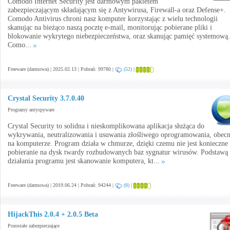
Comodo Internet Security jest darmowym pakietem
zabezpieczającym składającym się z Antywirusa, Firewall-a oraz Defense+.
Comodo Antivirus chroni nasz komputer korzystając z wielu technologii
skanując na bieżąco naszą pocztę e-mail, monitorując pobierane pliki i
blokowanie wykrytego niebezpieczeństwa, oraz skanując pamięć systemową.
Como...
Freeware (darmowa) | 2025.02.13 | Pobrań: 99780 |
(52)
|
Crystal Security 3.7.0.40
Programy antyspyware
Crystal Security to solidna i nieskomplikowana aplikacja służąca do
wykrywania, neutralizowania i usuwania złośliwego oprogramowania, obec
na komputerze. Program działa w chmurze, dzięki czemu nie jest konieczne
pobieranie na dysk twardy rozbudowanych baz sygnatur wirusów. Podstawą
działania programu jest skanowanie komputera, kt...
Freeware (darmowa) | 2019.06.24 | Pobrań: 94244 |
(8)
|
HijackThis 2.0.4 + 2.0.5 Beta
Pozostałe zabezpieczające