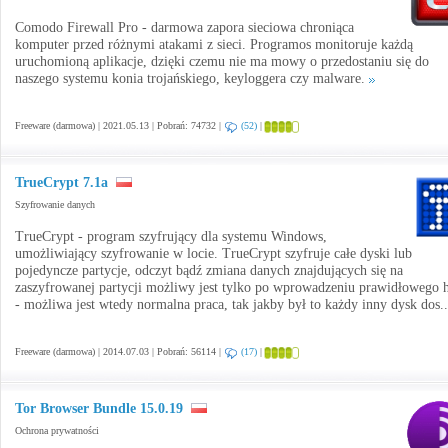
Comodo Firewall Pro - darmowa zapora sieciowa chroniąca
komputer przed różnymi atakami z sieci. Programos monitoruje każdą
uruchomioną aplikacje, dzięki czemu nie ma mowy o przedostaniu się do
naszego systemu konia trojańskiego, keyloggera czy malware.
Freeware (darmowa) | 2021.05.13 | Pobrań: 74732 |
(52)
|
TrueCrypt 7.1a
Szyfrowanie danych
TrueCrypt - program szyfrujący dla systemu Windows,
umożliwiający szyfrowanie w locie. TrueCrypt szyfruje całe dyski lub
pojedyncze partycje, odczyt bądź zmiana danych znajdujących się na
zaszyfrowanej partycji możliwy jest tylko po wprowadzeniu prawidłowego h
- możliwa jest wtedy normalna praca, tak jakby był to każdy inny dysk dos.
Freeware (darmowa) | 2014.07.03 | Pobrań: 56114 |
(17)
|
Tor Browser Bundle 15.0.19
Ochrona prywatności