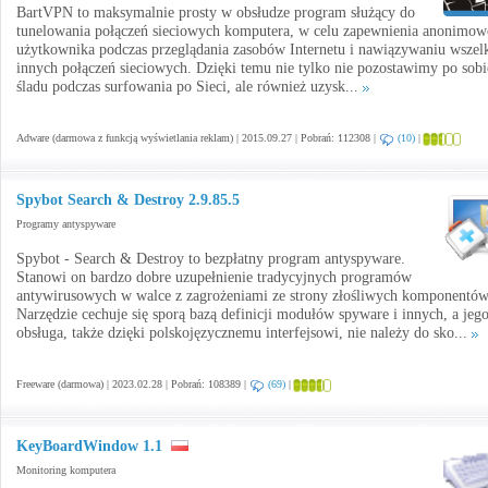
BartVPN to maksymalnie prosty w obsłudze program służący do
tunelowania połączeń sieciowych komputera, w celu zapewnienia anonimow
użytkownika podczas przeglądania zasobów Internetu i nawiązywaniu wszel
innych połączeń sieciowych. Dzięki temu nie tylko nie pozostawimy po sobi
śladu podczas surfowania po Sieci, ale również uzysk...
Adware (darmowa z funkcją wyświetlania reklam) | 2015.09.27 | Pobrań: 112308 |
(10)
|
Spybot Search & Destroy 2.9.85.5
Programy antyspyware
Spybot - Search & Destroy to bezpłatny program antyspyware.
Stanowi on bardzo dobre uzupełnienie tradycyjnych programów
antywirusowych w walce z zagrożeniami ze strony złośliwych komponentów
Narzędzie cechuje się sporą bazą definicji modułów spyware i innych, a jeg
obsługa, także dzięki polskojęzycznemu interfejsowi, nie należy do sko...
Freeware (darmowa) | 2023.02.28 | Pobrań: 108389 |
(69)
|
KeyBoardWindow 1.1
Monitoring komputera