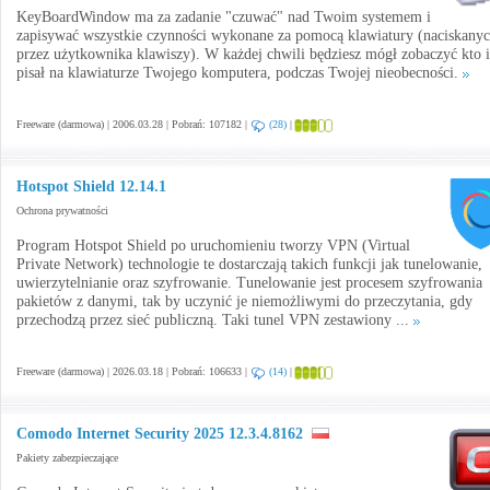
KeyBoardWindow ma za zadanie "czuwać" nad Twoim systemem i
zapisywać wszystkie czynności wykonane za pomocą klawiatury (naciskany
przez użytkownika klawiszy). W każdej chwili będziesz mógł zobaczyć kto i
pisał na klawiaturze Twojego komputera, podczas Twojej nieobecności.
Freeware (darmowa) | 2006.03.28 | Pobrań: 107182 |
(28)
|
Hotspot Shield 12.14.1
Ochrona prywatności
Program Hotspot Shield po uruchomieniu tworzy VPN (Virtual
Private Network) technologie te dostarczają takich funkcji jak tunelowanie,
uwierzytelnianie oraz szyfrowanie. Tunelowanie jest procesem szyfrowania
pakietów z danymi, tak by uczynić je niemożliwymi do przeczytania, gdy
przechodzą przez sieć publiczną. Taki tunel VPN zestawiony ...
Freeware (darmowa) | 2026.03.18 | Pobrań: 106633 |
(14)
|
Comodo Internet Security 2025 12.3.4.8162
Pakiety zabezpieczające