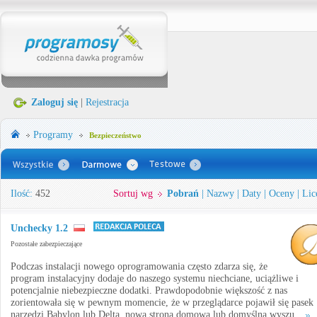
Zaloguj się
|
Rejestracja
Programy
Bezpieczeństwo
Ilość:
452
Sortuj wg
Pobrań
|
Nazwy
|
Daty
|
Oceny
|
Lic
Unchecky 1.2
Pozostałe zabezpieczające
Podczas instalacji nowego oprogramowania często zdarza się, że
program instalacyjny dodaje do naszego systemu niechciane, uciążliwe i
potencjalnie niebezpieczne dodatki. Prawdopodobnie większość z nas
zorientowała się w pewnym momencie, że w przeglądarce pojawił się pasek
narzędzi Babylon lub Delta, nowa strona domowa lub domyślna wyszu...