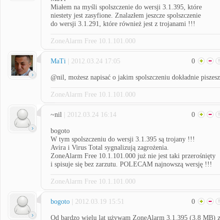
Miałem na myśli spolszczenie do wersji 3.1.395, które
niestety jest zasyfione. Znalazłem jeszcze spolszczenie
do wersji 3.1.291, które również jest z trojanami !!!
ZoneAlarm Free 10.1.101.000
MaTi
| 2012.03.24 17:05
0
@nil, możesz napisać o jakim spolszczeniu dokładnie piszes
ZoneAlarm Free 10.1.101.000
~nil
| 2012.03.24 16:14
0
bogoto
W tym spolszczeniu do wersji 3.1.395 są trojany !!!
Avira i Virus Total sygnalizują zagrożenia.
ZoneAlarm Free 10.1.101.000 już nie jest taki przerośnięty
i spisuje się bez zarzutu. POLECAM najnowszą wersję !!!
ZoneAlarm Free 10.1.101.000
bogoto
| 2012.03.19 15:51
0
Od bardzo wielu lat używam ZoneAlarm 3.1.395 (3,8 MB) 