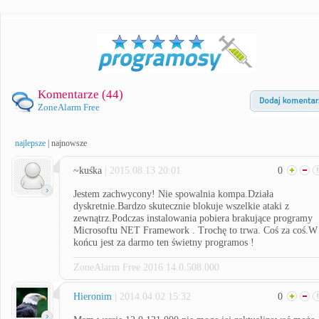
Komentarze (
44
)
ZoneAlarm Free
najlepsze
|
najnowsze
~kuśka
| 2015.08.13 20:01
0
Jestem zachwycony! Nie spowalnia kompa.Działa
dyskretnie.Bardzo skutecznie blokuje wszelkie ataki z
zewnątrz.Podczas instalowania pobiera brakujące programy
Microsoftu NET Framework . Trochę to trwa. Coś za coś.W
końcu jest za darmo ten świetny programos !
ZoneAlarm Free 2016 14.0.508.000
Hieronim
| 2014.04.02 15:32
0