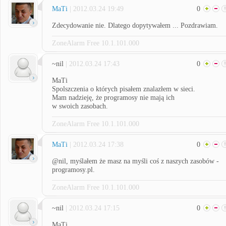
MaTi
| 2012.03.24 19:49
0
Zdecydowanie nie. Dlatego dopytywałem ... Pozdrawiam.
ZoneAlarm Free 10.1.101.000
~nil
| 2012.03.24 17:43
0
MaTi
Spolszczenia o których pisałem znalazłem w sieci.
Mam nadzieję, że programosy nie mają ich
w swoich zasobach.
ZoneAlarm Free 10.1.101.000
MaTi
| 2012.03.24 17:38
0
@nil, myślałem że masz na myśli coś z naszych zasobów -
programosy.pl.
ZoneAlarm Free 10.1.101.000
~nil
| 2012.03.24 17:15
0
MaTi