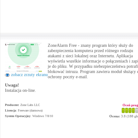
ZoneAlarm Free - znany program który służy do
zabezpieczenia komputera przed różnego rodzaju
atakami z sieci lokalnej oraz Internetu. Aplikacja
wyświetla wszelkie informacje o połączeniach i zap
je do pliku. W przypadku niebezpieczeństwa potraf
blokować intruza. Program zawiera moduł służący 
zobacz zrzuty ekranu
ochrony poczty e-mail.
Uwaga!
Instalacja on-line.
Producent
:
Zone Labs LLC
Oceń pro
Licencja
: Freeware (darmowa)
System Operacyjny
:
Windows 7/8/10
Ocena:
3.8
(
188
gł