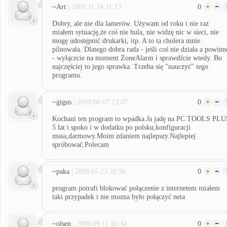
~Art
| 2009.11.24 11:13
0
Dobry, ale nie dla lamerów. Używam od roku i nie raz
miałem sytuację,że coś nie hula, nie widzę nic w sieci, nie
mogę udostępnić drukarki, itp. A to ta cholera mnie
pilnowała. Dlatego dobra rada - jeśli coś nie działa a powinn
- wyłączcie na moment ZoneAlarm i sprawdźcie wtedy. Bo
najczęściej to jego sprawka. Trzeba się "nauczyć" tego
programu.
~gigus
| 2009.06.07 23:07
0
Kochani ten program to wpadka.Ja jadę na PC TOOLS PLU
5 lat i spoko i w dodatku po polsku,konfiguracji
masa,darmowy.Moim zdaniem najlepszy.Najlepiej
spróbować.Polecam
~paka
| 2009.05.23 20:56
0
program potrafi blokować połączenie z internetem miałem
taki przypadek i nie mozna było połączyć neta
~olsen
| 2008.09.11 16:34
0