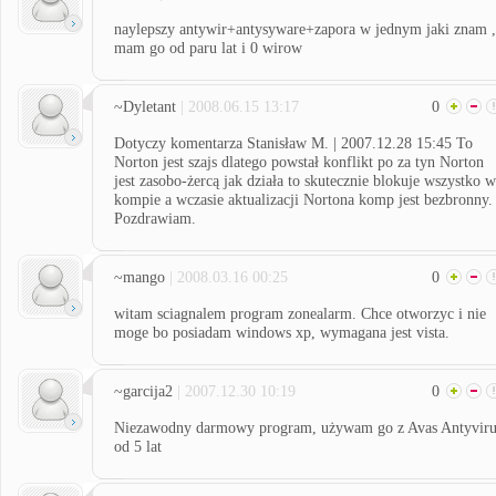
naylepszy antywir+antysyware+zapora w jednym jaki znam ,
mam go od paru lat i 0 wirow
~Dyletant
| 2008.06.15 13:17
0
Dotyczy komentarza Stanisław M. | 2007.12.28 15:45 To
Norton jest szajs dlatego powstał konflikt po za tyn Norton
jest zasobo-żercą jak działa to skutecznie blokuje wszystko w
kompie a wczasie aktualizacji Nortona komp jest bezbronny.
Pozdrawiam.
~mango
| 2008.03.16 00:25
0
witam sciagnalem program zonealarm. Chce otworzyc i nie
moge bo posiadam windows xp, wymagana jest vista.
~garcija2
| 2007.12.30 10:19
0
Niezawodny darmowy program, używam go z Avas Antyviru
od 5 lat