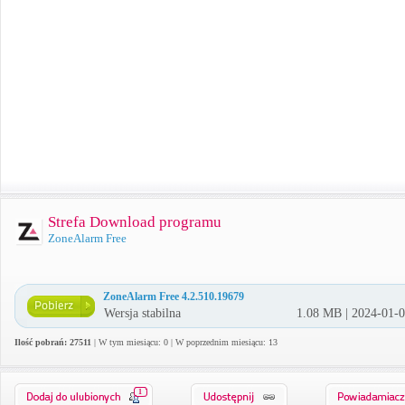
Strefa Download programu
ZoneAlarm Free
ZoneAlarm Free 4.2.510.19679
Wersja stabilna
1.08 MB | 2024-01-
Ilość pobrań: 27511
| W tym miesiącu: 0 | W poprzednim miesiącu: 13
1