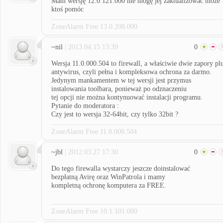
Mam wersję 12.0.121.000 nie mogę jej zaktualizować może
ktoś pomóc
ZoneAlarm Free 13.0.208.000
~nil
| 2013.04.15 13:39
0
Wersja 11.0.000.504 to firewall, a właściwie dwie zapory pl
antywirus, czyli pełna i kompleksowa ochrona za darmo.
Jedynym mankamentem w tej wersji jest przymus
instalowania toolbara, ponieważ po odznaczeniu
tej opcji nie można kontynuować instalacji programu.
Pytanie do moderatora :
Czy jest to wersja 32-64bit, czy tylko 32bit ?
ZoneAlarm Free 11.0.000.504
~jbl
| 2012.03.27 17:30
0
Do tego firewalla wystarczy jeszcze doinstalować
bezpłatną Avirę oraz WinPatrola i mamy
kompletną ochronę komputera za FREE.
ZoneAlarm Free 10.1.101.000