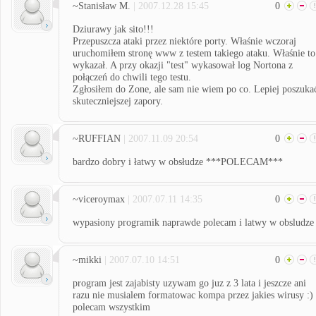
~Stanisław M.
| 2007.12.28 15:45
0
Dziurawy jak sito!!!
Przepuszcza ataki przez niektóre porty. Właśnie wczoraj
uruchomiłem stronę www z testem takiego ataku. Właśnie to
wykazał. A przy okazji "test" wykasował log Nortona z
połączeń do chwili tego testu.
Zgłosiłem do Zone, ale sam nie wiem po co. Lepiej poszuka
skuteczniejszej zapory.
~RUFFIAN
| 2007.11.09 20:54
0
bardzo dobry i łatwy w obsłudze ***POLECAM***
~viceroymax
| 2007.07.11 14:35
0
wypasiony programik naprawde polecam i latwy w obsludze
~mikki
| 2007.07.10 14:51
0
program jest zajabisty uzywam go juz z 3 lata i jeszcze ani
razu nie musialem formatowac kompa przez jakies wirusy :)
polecam wszystkim