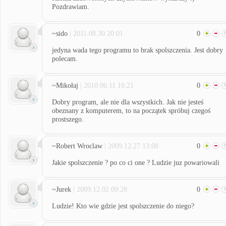
Pozdrawiam.
~sido
| 2011.08.30 20:01
0
jedyna wada tego programu to brak spolszczenia. Jest dobry
polecam.
~Mikołaj
| 2010.06.11 16:21
0
Dobry program, ale nie dla wszystkich. Jak nie jesteś
obeznany z komputerem, to na początek spróbuj czegoś
prostszego.
~Robert Wroclaw
| 2009.12.27 13:08
0
Jakie spolszczenie ? po co ci one ? Ludzie juz powariowali
~Jurek
| 2009.12.02 09:28
0
Ludzie! Kto wie gdzie jest spolszczenie do niego?