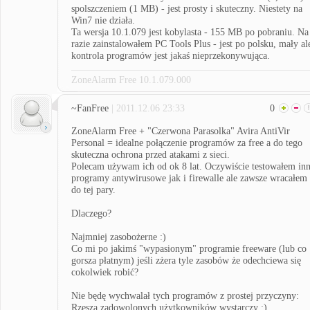
spolszczeniem (1 MB) - jest prosty i skuteczny. Niestety na
Win7 nie działa.
Ta wersja 10.1.079 jest kobylasta - 155 MB po pobraniu. Na
razie zainstalowałem PC Tools Plus - jest po polsku, mały al
kontrola programów jest jakaś nieprzekonywująca.
ZoneAlarm Free 10.1.079.000
~FanFree
| 2011.12.06 23:33
0
ZoneAlarm Free + "Czerwona Parasolka" Avira AntiVir
Personal = idealne połączenie programów za free a do tego
skuteczna ochrona przed atakami z sieci.
Polecam używam ich od ok 8 lat. Oczywiście testowałem in
programy antywirusowe jak i firewalle ale zawsze wracałem
do tej pary.
Dlaczego?
Najmniej zasobożerne :)
Co mi po jakimś "wypasionym" programie freeware (lub co
gorsza płatnym) jeśli zżera tyle zasobów że odechciewa się
cokolwiek robić?
Nie będę wychwalał tych programów z prostej przyczyny:
Rzesza zadowolonych użytkowników wystarczy :)