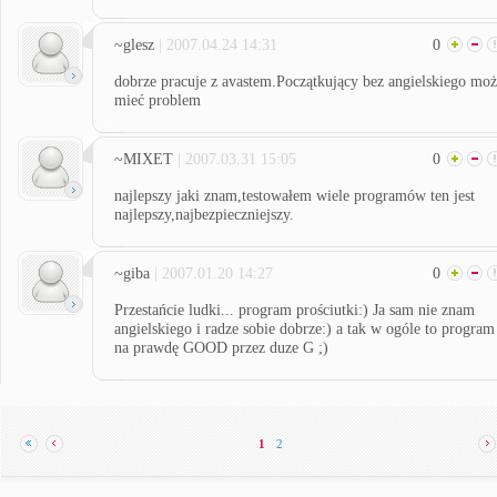
~glesz
| 2007.04.24 14:31
0
dobrze pracuje z avastem.Początkujący bez angielskiego mo
mieć problem
~MIXET
| 2007.03.31 15:05
0
najlepszy jaki znam,testowałem wiele programów ten jest
najlepszy,najbezpieczniejszy.
~giba
| 2007.01.20 14:27
0
Przestańcie ludki... program prościutki:) Ja sam nie znam
angielskiego i radze sobie dobrze:) a tak w ogóle to program
na prawdę GOOD przez duze G ;)
1
2