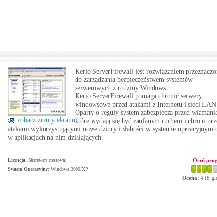
Kerio ServerFirewall jest rozwiązaniem przeznacz
do zarządzania bezpieczeństwem systemów
serwerowych z rodziny Windows.
Kerio ServerFirewall pomaga chronić serwery
windowsowe przed atakami z Internetu i sieci LAN
Oparty o reguły system zabezpiecza przed włamani
zobacz zrzuty ekranu
które wydają się być zaufanym ruchem i chroni prz
atakami wykorzystującymi nowe dziury i słabości w systemie operacyjnym 
w aplikacjach na nim działających.
Licencja
: Shareware (testowa)
Oceń pro
System Operacyjny
:
Windows 2000/XP
Ocena:
4
(
8
gł