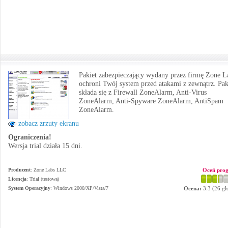
Pakiet zabezpieczający wydany przez firmę Zone L
ochroni Twój system przed atakami z zewnątrz. Pak
składa się z Firewall ZoneAlarm, Anti-Virus
ZoneAlarm, Anti-Spyware ZoneAlarm, AntiSpam
ZoneAlarm.
zobacz zrzuty ekranu
Ograniczenia!
Wersja trial działa 15 dni.
Producent
:
Zone Labs LLC
Oceń pro
Licencja
: Trial (testowa)
System Operacyjny
:
Windows 2000/XP/Vista/7
Ocena:
3.3
(
26
gł