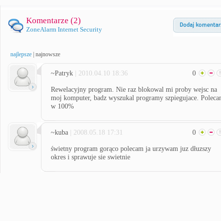
Komentarze (
2
)
ZoneAlarm Internet Security
najlepsze
|
najnowsze
~Patryk
| 2010.04.10 18:36
0
Rewelacyjny program. Nie raz blokowal mi proby wejsc na
moj komputer, badz wyszukal programy szpiegujace. Polec
w 100%
~kuba
| 2008.05.18 17:31
0
świetny program gorąco polecam ja urzywam juz dłuzszy
okres i sprawuje sie swietnie