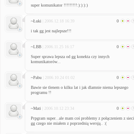
super komunikator !!!!!!!!!:):):):)
~Łuki
| 2006.12.18 16:39
0
i tak gg jest najlepsze!!!
~LBB
| 2006.11.25 16:17
0
Super sprawa lepsza od gg konekta czy innych
komunikatorów...
~Pabu
| 2006.10.24 01:02
0
Bawie sie tlenem o kilku lat i jak dlamnie niema lepszego
programu !!
~Mati
| 2006.10.12 23:34
0
Prpgram super...ale mam coś problemy z połączeniem z siec
gg czego nie miałem z poprzednią wersją.. :(