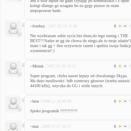
Jest o wile lepsze od gadu czytająć po kometarzach i z opini
kolegi dlatego go sciagam bo na gygy piszwe że mam
niepoprawne hasło
~freeboy
| 2007.02.16 11:09
0
Nie wyobrazam sobie zycia bez tlenu,do tego tuning i THE
BEST!!!Sadze ze gg sie chowa do niego,ale to moje zdanie!
mam i tak gg + tlen oczywiscie razem i spelnia swoja funkcj
wysmienicie!:)
~Misiek
| 2007.01.29 18:23
0
Super program, chyba nawet lepszy od chwalonego Skypa.
Ma dużo możliwości: bdb rozmowy głosowe (trzeba ustawić
44100 kHz), wtyczka do GG i wiele innych.
~best
| 2006.12.28 09:50
0
Spoko programik !!!!!!!!!!!!
~mat
| 2006.12.27 20:17
0