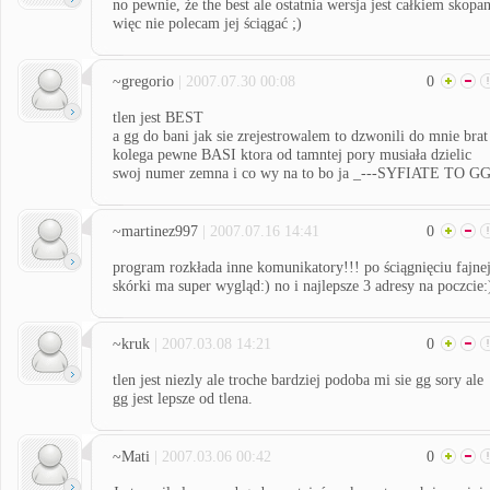
no pewnie, że the best ale ostatnia wersja jest całkiem skopa
więc nie polecam jej ściągać ;)
~gregorio
| 2007.07.30 00:08
0
tlen jest BEST
a gg do bani jak sie zrejestrowalem to dzwonili do mnie brat
kolega pewne BASI ktora od tamntej pory musiała dzielic
swoj numer zemna i co wy na to bo ja _---SYFIATE TO G
~martinez997
| 2007.07.16 14:41
0
program rozkłada inne komunikatory!!! po ściągnięciu fajne
skórki ma super wygląd:) no i najlepsze 3 adresy na poczcie:
~kruk
| 2007.03.08 14:21
0
tlen jest niezly ale troche bardziej podoba mi sie gg sory ale
gg jest lepsze od tlena.
~Mati
| 2007.03.06 00:42
0