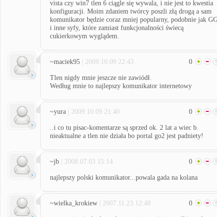
vista czy win7 tlen 6 ciągle się wywala, i nie jest to kwestia
konfiguracji. Moim zdaniem twórcy poszli złą drogą a sam
komunikator będzie coraz mniej popularny, podobnie jak G
i inne syfy, które zamiast funkcjonalności świecą
cukierkowym wyglądem.
~maciek95
| 2009.10.09 22:43
0
Tlen nigdy mnie jeszcze nie zawiódł.
Według mnie to najlepszy komunikator internetowy
~yura
| 2009.10.09 21:40
0
..i co tu pisac-komentarze są sprzed ok. 2 lat a wiec b.
nieaktualne a tlen nie działa bo portal go2 jest padniety!
~jb
| 2008.07.03 15:14
0
najlepszy polski komunikator...powala gada na kolana
~wielka_krokiew
| 2007.11.23 12:48
0