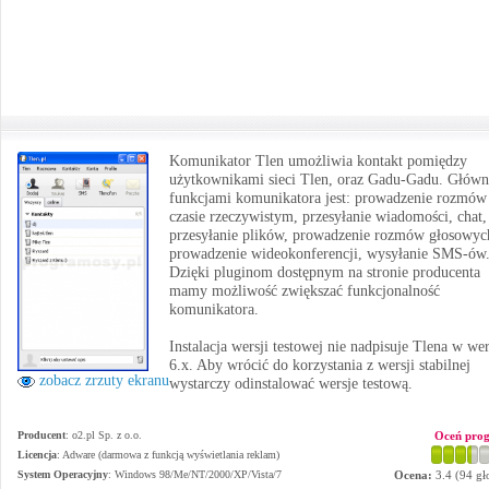
Komunikator Tlen umożliwia kontakt pomiędzy
użytkownikami sieci Tlen, oraz Gadu-Gadu. Głów
funkcjami komunikatora jest: prowadzenie rozmów
czasie rzeczywistym, przesyłanie wiadomości, chat,
przesyłanie plików, prowadzenie rozmów głosowyc
prowadzenie wideokonferencji, wysyłanie SMS-ów
Dzięki pluginom dostępnym na stronie producenta
mamy możliwość zwiększać funkcjonalność
komunikatora.
Instalacja wersji testowej nie nadpisuje Tlena w wer
6.x. Aby wrócić do korzystania z wersji stabilnej
zobacz zrzuty ekranu
wystarczy odinstalować wersje testową.
Producent
:
o2.pl Sp. z o.o.
Oceń pro
Licencja
: Adware (darmowa z funkcją wyświetlania reklam)
System Operacyjny
:
Windows 98/Me/NT/2000/XP/Vista/7
Ocena:
3.4
(
94
gł