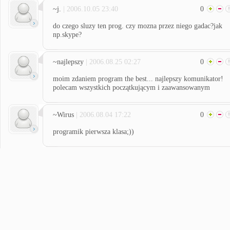
~j.
| 2006.10.05 23:40
0
do czego sluzy ten prog. czy mozna przez niego gadac?jak
np.skype?
~najlepszy
| 2006.08.25 02:27
0
moim zdaniem program the best... najlepszy komunikator!
polecam wszystkich początkującym i zaawansowanym
~Wirus
| 2006.08.04 17:22
0
programik pierwsza klasa;))