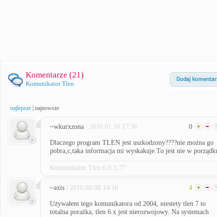
Komentarze (
21
)
Komunikator Tlen
najlepsze
|
najnowsze
~wkurxzona
| 2016.01.16 17:36
0
Dlaczego program TLEN jest uszkodzony????nie można go
pobra,c,taka informacja mi wyskakuje.To jest nie w porządk
Komunikator Tlen 6.0.3.77
~axis
| 2010.08.08 14:16
4
Używałem tego komunikatora od 2004, niestety tlen 7 to
totalna porażka, tlen 6.x jest nierozwojowy. Na systemach