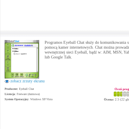
Programos Eyeball Chat służy do komunikowania s
pomocą kamer internetowych. Chat można prowadz
wewnętrznej sieci Eyeball, bądź w: AIM, MSN, Ya
lub Google Talk.
zobacz zrzuty ekranu
Producent
:
Eyeball Chat
Oceń pro
Licencja
: Freeware (darmowa)
System Operacyjny
:
Windows XP/Vista
Ocena:
2.5
(
22
gł