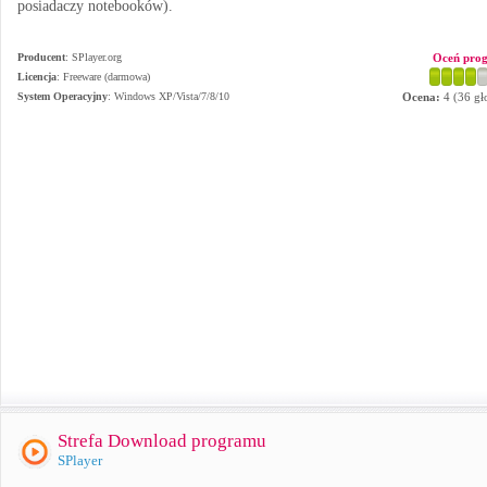
posiadaczy notebooków).
Producent
:
SPlayer.org
Oceń pro
Licencja
: Freeware (darmowa)
System Operacyjny
:
Windows XP/Vista/7/8/10
Ocena:
4
(
36
gł
Strefa Download programu
SPlayer