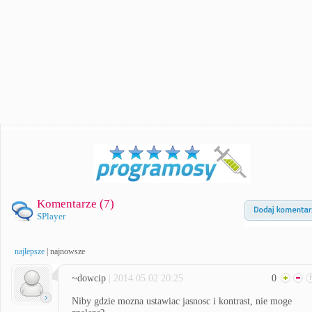
Komentarze (
7
)
SPlayer
najlepsze
|
najnowsze
~dowcip
| 2014.05.02 20:25
0
Niby gdzie mozna ustawiac jasnosc i kontrast, nie moge