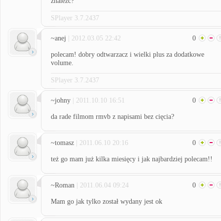
znalezc?
SPlayer 3.7.2437
~anej
| 2012.03.05 22:42
0
polecam! dobry odtwarzacz i wielki plus za dodatkowe
volume.
SPlayer 3.7.2437
~johny
| 2011.10.10 16:51
0
da rade filmom rmvb z napisami bez cięcia?
~tomasz
| 2011.06.10 20:16
0
też go mam już kilka miesięcy i jak najbardziej polecam!!
~Roman
| 2011.06.04 09:24
0
Mam go jak tylko został wydany jest ok