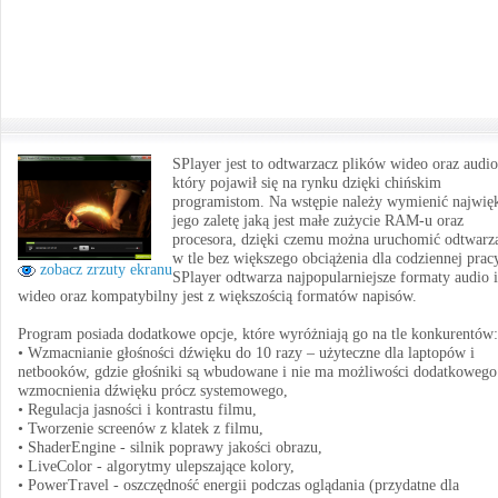
SPlayer jest to odtwarzacz plików wideo oraz audio
który pojawił się na rynku dzięki chińskim
programistom. Na wstępie należy wymienić najwię
jego zaletę jaką jest małe zużycie RAM-u oraz
procesora, dzięki czemu można uruchomić odtwarz
w tle bez większego obciążenia dla codziennej prac
zobacz zrzuty ekranu
SPlayer odtwarza najpopularniejsze formaty audio i
wideo oraz kompatybilny jest z większością formatów napisów.
Program posiada dodatkowe opcje, które wyróżniają go na tle konkurentów:
• Wzmacnianie głośności dźwięku do 10 razy – użyteczne dla laptopów i
netbooków, gdzie głośniki są wbudowane i nie ma możliwości dodatkowego
wzmocnienia dźwięku prócz systemowego,
• Regulacja jasności i kontrastu filmu,
• Tworzenie screenów z klatek z filmu,
• ShaderEngine - silnik poprawy jakości obrazu,
• LiveColor - algorytmy ulepszające kolory,
• PowerTravel - oszczędność energii podczas oglądania (przydatne dla