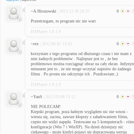
~A.Hirszowski
| 2013.12.30 20:37
0
Przestrzegam, to program nic nie wart.
DAPlayer 1.0.1.9
~rex
| 2012.06.01 13:43
0
korzystam z tego programu od dłuższego czasu i nie mam z
nim żadnych problemów . Najlepsze jest to , że bez
problemowo można rozciągnąć obraz na cały ekran. Jedyny
minusem jest to , że nie moge wczytać napisów do żadnego
filmu . Po prostu nie odczytuje ich . Pozdrawiam ;)
DAPlayer 1.0.1.9
~YanS
| 2012.03.08 13:12
0
NIE POLECAM!
Kiepski program, poza ładnym wyglądem nic nie wnosi -
wiesza się, zacina, zawsze kłopoty z załadowaniem filmu,
często nie widzi napędu. Testowane na 5 komputerach - różn
konfiguracje (Win 7 i WinXP). Na dzień dzisiejszy nic
ciekawego - może kiedyś pojawi sie dopracowana wersja