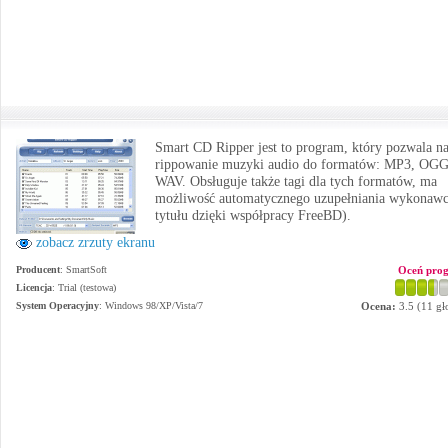
Smart CD Ripper jest to program, który pozwala n
rippowanie muzyki audio do formatów: MP3, OGG
WAV. Obsługuje także tagi dla tych formatów, ma
możliwość automatycznego uzupełniania wykonawc
tytułu dzięki współpracy FreeBD).
zobacz zrzuty ekranu
Producent
:
SmartSoft
Oceń pro
Licencja
: Trial (testowa)
System Operacyjny
:
Windows 98/XP/Vista/7
Ocena:
3.5
(
11
gł