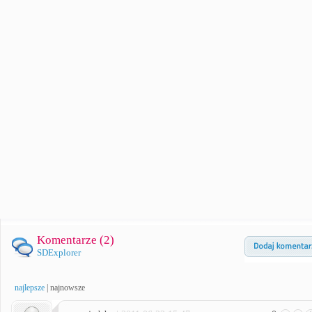
Komentarze (
2
)
SDExplorer
najlepsze
|
najnowsze