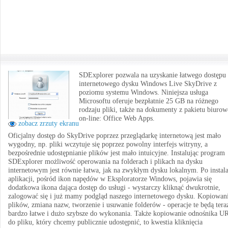
SDExplorer pozwala na uzyskanie łatwego dostępu
internetowego dysku Windows Live SkyDrive z
poziomu systemu Windows. Niniejsza usługa
Microsoftu oferuje bezpłatnie 25 GB na różnego
rodzaju pliki, także na dokumenty z pakietu biuro
on-line: Office Web Apps.
zobacz zrzuty ekranu
Oficjalny dostęp do SkyDrive poprzez przeglądarkę internetową jest mało
wygodny, np. pliki wczytuje się poprzez powolny interfejs witryny, a
bezpośrednie udostępnianie plików jest mało intuicyjne. Instalując program
SDExplorer możliwość operowania na folderach i plikach na dysku
internetowym jest równie łatwa, jak na zwykłym dysku lokalnym. Po instala
aplikacji, pośród ikon napędów w Eksploratorze Windows, pojawia się
dodatkowa ikona dająca dostęp do usługi - wystarczy kliknąć dwukrotnie,
zalogować się i już mamy podgląd naszego internetowego dysku. Kopiowan
plików, zmiana nazw, tworzenie i usuwanie folderów - operacje te będą tera
bardzo łatwe i dużo szybsze do wykonania. Także kopiowanie odnośnika U
do pliku, który chcemy publicznie udostępnić, to kwestia kliknięcia