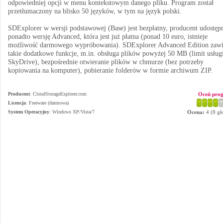
odpowiedniej opcji w menu kontekstowym danego pliku. Program został
przetłumaczony na blisko 50 języków, w tym na język polski.
SDExplorer w wersji podstawowej (Base) jest bezpłatny, producent udostęp
ponadto wersję Advanced, która jest już płatna (ponad 10 euro, istnieje
możliwość darmowego wypróbowania). SDExplorer Advanced Edition zawi
takie dodatkowe funkcje, m.in. obsługa plików powyżej 50 MB (limit usług
SkyDrive), bezpośrednie otwieranie plików w chmurze (bez potrzeby
kopiowania na komputer), pobieranie folderów w formie archiwum ZIP.
Producent
:
CloudStorageExplorer.com
Oceń pro
Licencja
: Freeware (darmowa)
System Operacyjny
:
Windows XP/Vista/7
Ocena:
4
(
8
gł