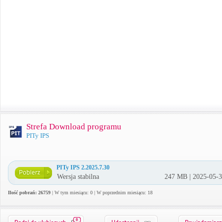
Strefa Download programu
PITy IPS
PITy IPS 2.2025.7.30
Wersja stabilna
247 MB | 2025-05-
Ilość pobrań: 26759
| W tym miesiącu: 0 | W poprzednim miesiącu: 18
0