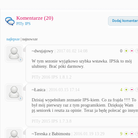
Komentarze (
20
)
PITy IPS
najlepsze
|
najnowsze
~dwujajowy
| 2017.01.02 14:08
0
W tym sezonie wyjątkowo szybka wstawka. IPSik to mój
ulubieny. Brać póki darmowy.
PITy 2016 IPS 1.8.1.2
~Łasica
| 2016.03.15 17:14
4
Dzisiaj wypełniłam zeznanie IPS-kiem. Co za frajda !!!! To
był mój pierwszy raz z tym programikiem. Dziękuję Wam
pj.seniorek i reszta za opinie. Teraz ja będę polecać go inny
PITy 2015 IPS 1.7.3.8
~Tereska z Babimostu
| 2016.01.19 13:29
9