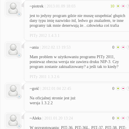
~piotrek
| 2013.01.09 18:03
10
jest to jedyny program gdzie nie muszę uzupełniać głupich
dany typu imię nazwisko itd, ledwo go znalazłem, te inne
programy tak mnie denerwują że...człowieka coś trafia
PITy 2012 1.4.3.1
~ania
| 2012.02.13 19:53
0
Mam problem w użytkowaniu programu PITy 2011,
poniewaz obecna wersja nie zawiera druku NIP-3. Czy
program zostanie zaktualizowany? a jeśli tak to kiedy?
PITy 2011 1.3.2.6
~gość
| 2012.01.04 22:45
0
Na oficjalnej stronie jest już
wersja 1.3.2.2
~Aleks
| 2011.01.20 13:24
0
W przygotowaniu: PIT-36, PIT-36L, PIT-37, PIT-38, PIT-