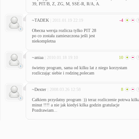
39, PIT/B, Z, ZG, M, SSE-R, R/A, A.
~TADEK
| 2011.01.19 22:19
-4
Obecna wersja rozlicza tylko PIT 28
po co została zamieszczona jeśli jest
niekompletna
~aniaa
| 2010.01.18 19:10
10
świetny program, sama od kilku lat z niego korzystam
rozliczając siebie i rodzinę,polecam
~Dexter
| 2008.03.26 12:58
8
Całkiem przydatny program :)) teraz rozliczenie potrwa kilk
minut !!!! a nie jak kiedyś kilka godzin gratulacje
Pozdrawiam...