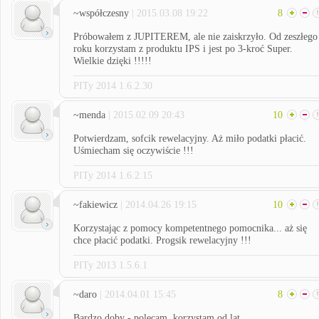
~współczesny
| 2015.03.08 19:22
8
Próbowałem z JUPITEREM, ale nie zaiskrzyło. Od zeszłego
roku korzystam z produktu IPS i jest po 3-kroć Super.
Wielkie dzięki !!!!!
PITy 2014 1.6.2.30
~menda
| 2015.02.09 20:43
10
Potwierdzam, sofcik rewelacyjny. Aż miło podatki płacić.
Uśmiecham się oczywiście !!!
PITy 2014 1.6.2.15
~fakiewicz
| 2014.04.26 19:15
10
Korzystając z pomocy kompetentnego pomocnika... aż się
chce płacić podatki. Progsik rewelacyjny !!!
PITy 2013 1.5.6.1
~daro
| 2014.04.01 15:45
8
Bardzo doby - polecam, korzystam od lat.