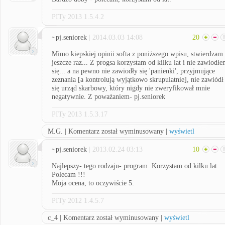
PITy 2013 1.5.4.2
~pj.seniorek
| 2014.03.03 14:08
20
Mimo kiepskiej opinii softa z poniższego wpisu, stwierdzam
jeszcze raz... Z progsa korzystam od kilku lat i nie zawiodł
się... a na pewno nie zawiodły się 'panienki', przyjmujące
zeznania [a kontrolują wyjątkowo skrupulatnie], nie zawiódł
się urząd skarbowy, który nigdy nie zweryfikował mnie
negatywnie. Z poważaniem- pj.seniorek
PITy 2013 1.5.3.17
M.G. | Komentarz został wyminusowany |
wyświetl
~pj.seniorek
| 2013.02.24 03:13
10
Najlepszy- tego rodzaju- program. Korzystam od kilku lat.
Polecam !!!
Moja ocena, to oczywiście 5.
PITy 2012 1.4.5.7
c_4 | Komentarz został wyminusowany |
wyświetl