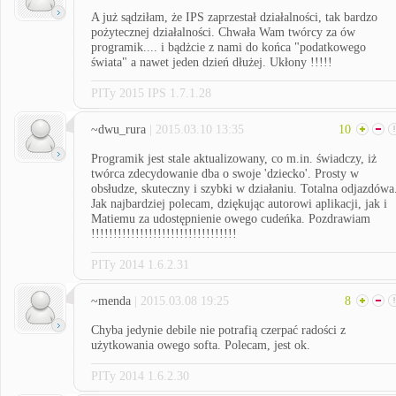
A już sądziłam, że IPS zaprzestał działalności, tak bardzo
pożytecznej działalności. Chwała Wam twórcy za ów
programik.... i bądżcie z nami do końca "podatkowego
świata" a nawet jeden dzień dłużej. Ukłony !!!!!
PITy 2015 IPS 1.7.1.28
~dwu_rura
| 2015.03.10 13:35
10
Programik jest stale aktualizowany, co m.in. świadczy, iż
twórca zdecydowanie dba o swoje 'dziecko'. Prosty w
obsłudze, skuteczny i szybki w działaniu. Totalna odjazdówa
Jak najbardziej polecam, dziękując autorowi aplikacji, jak i
Matiemu za udostępnienie owego cudeńka. Pozdrawiam
!!!!!!!!!!!!!!!!!!!!!!!!!!!!!!!!!
PITy 2014 1.6.2.31
~menda
| 2015.03.08 19:25
8
Chyba jedynie debile nie potrafią czerpać radości z
użytkowania owego softa. Polecam, jest ok.
PITy 2014 1.6.2.30