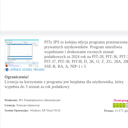
PITy IPS to kolejna edycja programu przeznaczona
prywatnych użytkowników. Program umożliwia
wypełnianie i drukowanie rocznych zeznań
podatkowych za 2024 rok na PIT-28, PIT-36, PIT-
PIT-37, PIT-38, PIT/B, D, 2K, O, Z, ZG, 28A, 28
SSE-R, RA, A, NIP-1 i 3.
zobacz zrzuty ekranu
Ograniczenia!
Licencja na korzystanie z programu jest bezpłatna dla użytkownika, który
wypełnia do 3 zeznań za rok podatkowy.
Producent
:
IPS Przedsiębiorstwo Informatyczne
Oceń pro
Licencja
: Freeware (darmowa)
System Operacyjny
:
Windows XP/Vista/7/8/10
Ocena:
4
(
171
gł