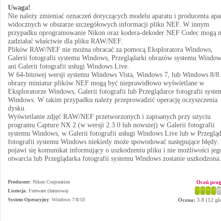
Uwaga!
Nie należy zmieniać oznaczeń dotyczących modelu aparatu i producenta apa
widocznych w obszarze szczegółowych informacji pliku NEF. W innym
przypadku oprogramowanie Nikon oraz kodera-dekoder NEF Codec mogą n
zadziałać właściwie dla pliku RAW/NEF.
Plików RAW/NEF nie można obracać za pomocą Eksploratora Windows,
Galerii fotografii systemu Windows, Przeglądarki obrazów systemu Window
ani Galerii fotografii usługi Windows Live.
W 64-bitowej wersji systemu Windows Vista, Windows 7, lub Windows 8/8
obrazy miniatur plików NEF mogą być nieprawidłowo wyświetlane w
Eksploratorze Windows, Galerii fotografii lub Przeglądarce fotografii syst
Windows. W takim przypadku należy przeprowadzić operację oczyszczenia
dysku.
Wyświetlanie zdjęć RAW/NEF przetworzonych i zapisanych przy użyciu
programu Capture NX 2 (w wersji 2.3.0 lub nowszej) w Galerii fotografii
systemu Windows, w Galerii fotografii usługi Windows Live lub w Przegląd
fotografii systemu Windows niekiedy może spowodować następujące błędy:
pojawi się komunikat informujący o uszkodzeniu pliku i nie możliwości jeg
otwarcia lub Przeglądarka fotografii systemu Windows zostanie uszkodzona.
Producent
:
Nikon Corporation
Oceń pro
Licencja
: Freeware (darmowa)
System Operacyjny
:
Windows 7/8/10
Ocena:
3.8
(
12
gł