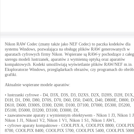
Nikon RAW Codec (znany także jako NEF Codec) to paczka kodeków dla
systemu Windows, pozwalająca na obsługę plików RAW generowanych w
aparatach cyfrowych firmy Nikon. Wspierane są RAW-y pochodzące z całe
szeregu modeli lustrzanek, aparatów z wymienną optyką oraz aparatów
kompaktowych. Kodeki umożliwiają wyświetlanie plików RAW/NEF m.in.
Eksploratorze Windows, przeglądarkach obrazów, czy programach do obrób
grafiki.
Aktualnie wspierane modele aparatów:
• lustrzanki cyfrowe - D4, D3X, D3S, D3, D2XS, D2X, D2HS, D2H, D1X,
D1H, D1, D90, D80, D70S, D70, D60, D50, D40X, D40, D800E, D800, D
D610, D600, D300S, D300, D200, D100, D7100, D7000, D5300, D5200,
D5100, D5000, D3200, D3100, D3000, Df,
• zaawansowane aparaty z wymiennym obiektywem - Nikon 1 J3, Nikon 1 J
Nikon 1 J1, Nikon1 V2, Nikon 1 V1, Nikon 1 S1, Nikon 1 AW1,
• cyfrowe aparaty kompaktowe - COOLPIX A, COOLPIX 8800, COOLPI
8700, COOLPIX 8400, COOLPIX 5700, COOLPIX 5400, COOLPIX 5000